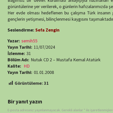
Bir yanıt yazın
E-posta adresiniz yayınlanmayacak.
Gerekli alanlar
*
ile işaretlenmişlerdir
Daha sonraki yorumlarımda kullanılması için adım, e-posta adresim