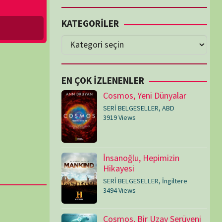
Cosmos, Yeni Dünyalar
SERİ BELGESELLER
,
ABD
3919 Views
İnsanoğlu, Hepimizin
Hikayesi
SERİ BELGESELLER
,
İngiltere
3494 Views
Cosmos, Bir Uzay Serüveni
SERİ BELGESELLER
,
ABD
3077 Views
Medeniyetler
SERİ BELGESELLER
,
ABD
,
İngiltere
1715 Views
Amerika’nın Hikayesi