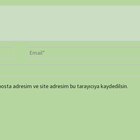
TAKVİ
P
1
8
15
22
29
« Mar
ARŞİV