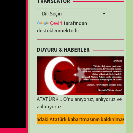
lenmektedir
U & HABERLER
... O'nu anıyoruz, anlıyoruz ve
oruz.
bartmasının kaldırılması kararını kınıyoruz.. ANT demek, YEMİN demektir
ORİLER
ORİLER
K İZLENENLER