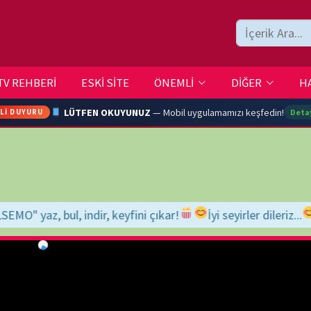
ESKİ SİTE
ÖNEMLİ
DİĞER
HAKKIMIZDA
İLETİŞİM
LÜTFEN OKUYUNUZ
— Mobil uygulamamızı keşfedin!
Detaylar →
ARA
yfini çıkar!
İyi seyirler dileriz...
YOUTU
TRAN
Ç