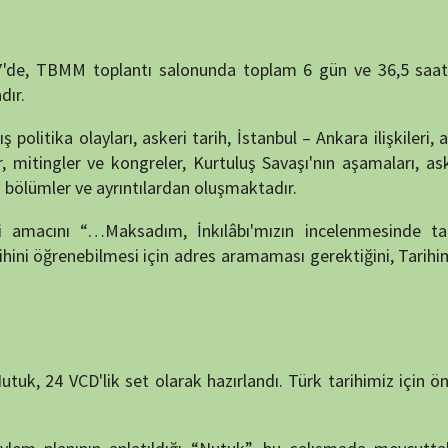
lik set olarak hazırlandı. Türk tarihimiz için önemli olan bu
NÖBET
nın anlatıldığı “Nutuk”, bu çalışmada mevcuttaki tüm arşiv
ne yardımcı olması hedeflendi.
bugünü anlamasını, Atatürk'ü tanıyan, anlayan ailelerin ve