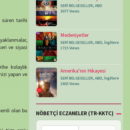
SERİ BELGESELLER
,
ABD
,
İngiltere
1603 Views
Çİ ECZANELER (TR-KKTC)
Bu bölgede nöbetçi
eczane bulunamadı.