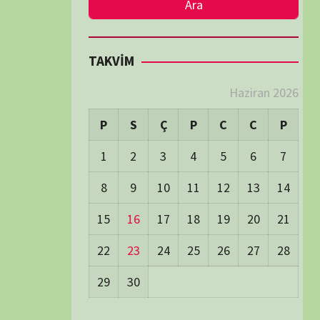
LER
Visitors:
0
 Visitors:
13
ay's Visitors:
63
Days Views:
1.370
0 Days Views:
6.015
65 Days Views:
40.035
Users:
80
ost Date:
24/06/2026
TÜM BELGESELLER