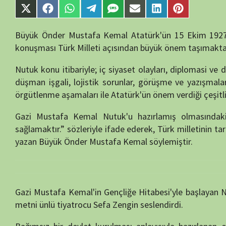
yazan Büyük Önder Mustafa Kemal söylemiştir.
Gazi Mustafa Kemal'in Gençliğe Hitabesi'yle başlayan Nutuk, 24 VCD'
metni ünlü tiyatrocu Sefa Zengin seslendirdi.
Bağımsız bir devlet kurulması anlayışıyla hazırlanan eylem planı
görüntülerine yer verilerek, o günlerin hafızalarımızda şekillenmesi
Her evde olması hedeflenen bu çalışma Türk insanın geçmişini ve 
gençlerin yetişmesi, bilinçlenmesi kaygısını taşımaktadır.
Seslendirme:
Sefa Zengin
Yazar:
semih55
Yayın Tarihi:
11/07/2024
İzlenme:
31
Bölüm Adı:
Nutuk CD 2 – Mustafa Kemal Atatürk
Kalite:
HD
Yayın Tarihi:
01.01.2008
Görüntüleme:
31