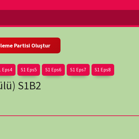
Eps5
S1 Eps6
S1 Eps7
S1 Eps8
1B2
wp-
plantı salonunda toplam 6 gün ve 36,5 saat süren tarihi
ayları, askeri tarih, İstanbul – Ankara ilişkileri, ayaklanmalar,
ve kongreler, Kurtuluş Savaşı'nın aşamaları, askeri ve siyasi
 ayrıntılardan oluşmaktadır.
Maksadım, İnkılâbı'mızın incelenmesinde tarihe kolaylık
ebilmesi için adres aramaması gerektiğini, Tarihimizi yapan ve