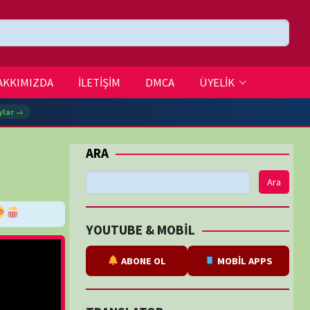
DMCA
ÜYELİK
Ara
BE & MOBİL
ABONE OL
MOBİL APPS
SLATOR
eviri
tarafından