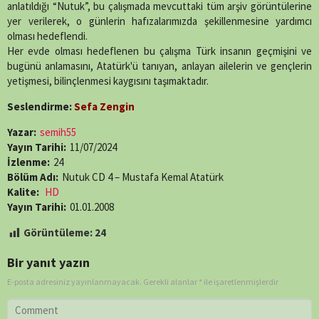
anlatıldığı “Nutuk”, bu çalışmada mevcuttaki tüm arşiv görüntülerine
yer verilerek, o günlerin hafızalarımızda şekillenmesine yardımcı
olması hedeflendi.
Her evde olması hedeflenen bu çalışma Türk insanın geçmişini ve
bugünü anlamasını, Atatürk'ü tanıyan, anlayan ailelerin ve gençlerin
yetişmesi, bilinçlenmesi kaygısını taşımaktadır.
Seslendirme:
Sefa Zengin
Yazar:
semih55
Yayın Tarihi:
11/07/2024
İzlenme:
24
Bölüm Adı:
Nutuk CD 4 – Mustafa Kemal Atatürk
Kalite:
HD
Yayın Tarihi:
01.01.2008
Görüntüleme:
24
Bir yanıt yazın
E-posta adresiniz yayınlanmayacak.
Gerekli alanlar
*
ile işaretlenmişlerdir