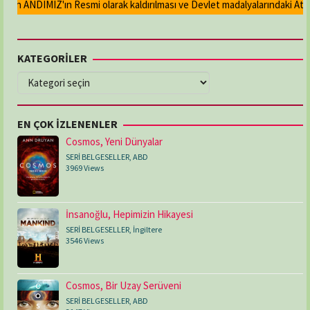
an ANDIMIZ'ın Resmi olarak kaldırılması ve Devlet madalyalarındaki Atatür
KATEGORİLER
KATEGORİLER
EN ÇOK İZLENENLER
Cosmos, Yeni Dünyalar
SERİ BELGESELLER
,
ABD
3969 Views
İnsanoğlu, Hepimizin Hikayesi
SERİ BELGESELLER
,
İngiltere
3546 Views
Cosmos, Bir Uzay Serüveni
SERİ BELGESELLER
,
ABD