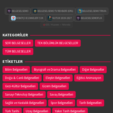
BELGESELSEMO
BELGESELSEMO TV REHBERİ (EPG)
BELGESELSEMO TRIVIA
NÖBETÇİ ECZANELER 7/24
NUTUK 1919-1927
BELGESELSEMOFLIX
iOS / Huawei — Yakında
KATEGORİLER
SERİ BELGESELLER
TEK BÖLÜMLÜK BELGESELLER
TÜM BELGESELLER
ETİKETLER
Bilim Belgeselleri
Biyografi ve Drama Belgeselleri
Diğer Belgeseller
Doğa & Canlı Belgeselleri
Eleştiri Belgeselleri
Eğitici Animasyon
Gezi-Kültür Belgeselleri
Gizem Belgeselleri
Sanayi-Teknoloji Belgeselleri
Savaş Belgeselleri
Sağlık ve Hastalık Belgeselleri
Spor Belgeselleri
Tarih Belgeselleri
Türk Tarihi
Uzay Belgeselleri
Yakın Tarih Belgeselleri