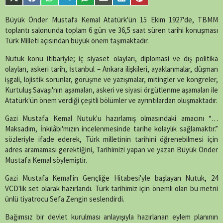
Share
Share
Share
Share
Share
Share
Share
Share
single-
on
on
on
on
on
on
on
on
episode.php
on
X
Facebook
WhatsApp
Telegram
SMS
Email
LinkedIn
Pinterest
Büyük Önder Mustafa Kemal Atatürk'ün 15 Ekim 1927'de, TBMM
line
89
(Twitter)
toplantı salonunda toplam 6 gün ve 36,5 saat süren tarihi konuşması
Türk Milleti açısından büyük önem taşımaktadır.
Nutuk konu itibariyle; iç siyaset olayları, diplomasi ve dış politika
olayları, askeri tarih, İstanbul – Ankara ilişkileri, ayaklanmalar, düşman
işgali, lojistik sorunlar, görüşme ve yazışmalar, mitingler ve kongreler,
Kurtuluş Savaşı'nın aşamaları, askeri ve siyasi örgütlenme aşamaları ile
Atatürk'ün önem verdiği çeşitli bölümler ve ayrıntılardan oluşmaktadır.
Gazi Mustafa Kemal Nutuk'u hazırlamış olmasındaki amacını “…
Maksadım, İnkılâbı'mızın incelenmesinde tarihe kolaylık sağlamaktır.”
sözleriyle ifade ederek, Türk milletinin tarihini öğrenebilmesi için
adres aramaması gerektiğini, Tarihimizi yapan ve yazan Büyük Önder
Mustafa Kemal söylemiştir.
Gazi Mustafa Kemal'in Gençliğe Hitabesi'yle başlayan Nutuk, 24
VCD'lik set olarak hazırlandı. Türk tarihimiz için önemli olan bu metni
ünlü tiyatrocu Sefa Zengin seslendirdi.
Bağımsız bir devlet kurulması anlayışıyla hazırlanan eylem planının