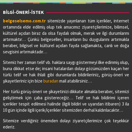
BİLGİ-ÖNERİ-İSTEK
belgeselsemo.com.tr
sitemizde yayınlanan tüm içerikler, internet
ortamında elde edilmiş olup tek amacımız ziyaretçilerimize, bilimsel,
kültürel açıdan biraz da olsa faydalı olmak, merak ve ilgi durumlarını
artırmaktır… Çünkü belgeseller, insanların bu duygularını artırmakla
beraber, bilgisel ve kültürel açıdan fayda sağlamakta, canlı ve doğa
sevgisini artırmaktadır…
Sitemiz her zaman telif vb. haklara saygı göstermeyi ilke edinmiş olup,
buna dikkat etse de; insani hatalardan dolayı gözümüzden kaçan her
türlü telif ve hak ihlali gibi durumlarda bildirileriniz, görüş-öneri ve
şikayetleriniz için bize
buradan
mail atabilirsiniz…
Her türlü görüş-öneri ve şikayetinizi dikkate almakla beraber, sitemizi
geliştirmek için çaba göstereceğiz… Telif ve hak bildirimi içeren
içerikler tespit edilmesi halinde (ilgili bildiri ve uyarıdan itibaren) 3 ila
10 gün içinde ilgili içerik/içerikler sitemizden derhal kaldırılacaktır…
Sitemize verdiğiniz önemden dolayı ziyaretçilerimize çok teşekkür
ederiz.