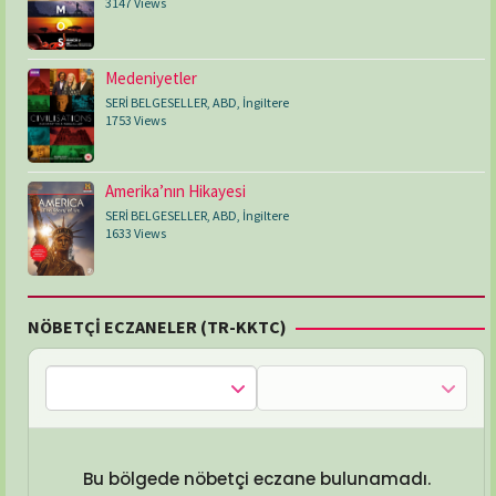
3147 Views
Medeniyetler
SERİ BELGESELLER
,
ABD
,
İngiltere
1753 Views
Amerika’nın Hikayesi
SERİ BELGESELLER
,
ABD
,
İngiltere
1633 Views
NÖBETÇİ ECZANELER (TR-KKTC)
Bu bölgede nöbetçi eczane bulunamadı.