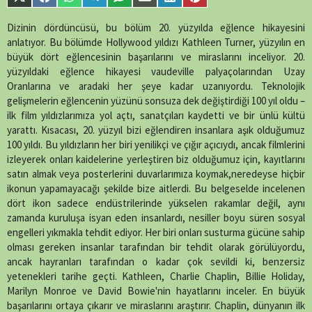
Share
Share
Share
Share
Share
Share
Share
Share
single-
on
on
on
on
on
on
on
on
episode.php
on
X
Facebook
WhatsApp
Telegram
SMS
Email
LinkedIn
Pinterest
Dizinin dördüncüsü, bu bölüm 20. yüzyılda eğlence hikayesini
line
89
(Twitter)
anlatıyor. Bu bölümde Hollywood yıldızı Kathleen Turner, yüzyılın en
büyük dört eğlencesinin başarılarını ve miraslarını inceliyor. 20.
yüzyıldaki eğlence hikayesi vaudeville palyaçolarından Uzay
Oranlarına ve aradaki her şeye kadar uzanıyordu. Teknolojik
gelişmelerin eğlencenin yüzünü sonsuza dek değiştirdiği 100 yıl oldu –
ilk film yıldızlarımıza yol açtı, sanatçıları kaydetti ve bir ünlü kültü
yarattı. Kısacası, 20. yüzyıl bizi eğlendiren insanlara aşık olduğumuz
100 yıldı. Bu yıldızların her biri yenilikçi ve çığır açıcıydı, ancak filmlerini
izleyerek onları kaidelerine yerleştiren biz olduğumuz için, kayıtlarını
satın almak veya posterlerini duvarlarımıza koymak,neredeyse hiçbir
ikonun yapamayacağı şekilde bize aitlerdi. Bu belgeselde incelenen
dört ikon sadece endüstrilerinde yükselen rakamlar değil, aynı
zamanda kuruluşa isyan eden insanlardı, nesiller boyu süren sosyal
engelleri yıkmakla tehdit ediyor. Her biri onları susturma gücüne sahip
olması gereken insanlar tarafından bir tehdit olarak görülüyordu,
ancak hayranları tarafından o kadar çok sevildi ki, benzersiz
yetenekleri tarihe geçti. Kathleen, Charlie Chaplin, Billie Holiday,
Marilyn Monroe ve David Bowie'nin hayatlarını inceler. En büyük
başarılarını ortaya çıkarır ve miraslarını araştırır. Chaplin, dünyanın ilk