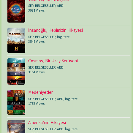
SERİ BELGESELLER
,
ABD
3971 Views
İnsanoğlu, Hepimizin Hikayesi
SERİ BELGESELLER
,
İngiltere
3548 Views
Cosmos, Bir Uzay Serüveni
SERİ BELGESELLER
,
ABD
3151 Views
Medeniyetler
SERİ BELGESELLER
,
ABD
,
İngiltere
1756 Views
Amerika’nın Hikayesi
SERİ BELGESELLER
,
ABD
,
İngiltere