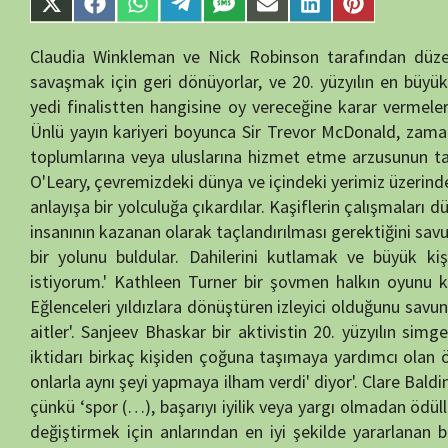
istiyorum.' Kathleen Turner bir şovmen halkın oyunu kazanmasını is
Eğlenceleri yıldızlara dönüştüren izleyici olduğunu savunuyor, bu da
aitler'. Sanjeev Bhaskar bir aktivistin 20. yüzyılın simgesi olması 
iktidarı birkaç kişiden çoğuna taşımaya yardımcı olan öncülerdi'. Bun
onlarla aynı şeyi yapmaya ilham verdi' diyor'. Clare Balding, bir spor
çünkü ‘spor (…), başarıyı iyilik veya yargı olmadan ödüllendiren ger
değiştirmek için anlarından en iyi şekilde yararlanan birkaç kişi var
sanatçının veya yazarın kazananı seçmeyi hak ettiğini savunuyor: ‘Film
sanatçıların kültürümüzün sınırlarını zorladığına inanıyorum, zamanl
büyük simge kim olacak? Oylama programın başlangıcında açılır ve 
finalde özetlenir) veya seri web sitesi aracılığıyla. Kazanan finalin son
Yazar:
semih55
Yayın Tarihi:
11/07/2024
İzlenme:
20
Bölüm Adı:
Şahsiyetler – 8 – Canlı Final (Live Final)
Kalite:
HD
Yayın Tarihi:
05.02.2019
Görüntüleme:
20