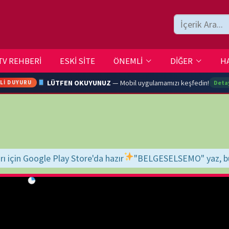
ESKİ SİTE
ÖNEMLİ
DİĞER
HAKKIMIZDA
İLETİŞİM
LÜTFEN OKUYUNUZ
— Mobil uygulamamızı keşfedin!
Detaylar →
ARA
tore'da hazır
"BELGESELSEMO" yaz, bul, indir, keyfini çıkar!
İyi sey
YOUTU
TRAN
Ç