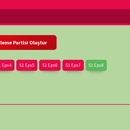
Eps5
S1 Eps6
S1 Eps7
S1 Eps8
wp-
nlı finalde, ünlü savunucular kazanan ikonunun davasıyla
uğunu düşündükleri kişi için kamuoyu oyu. Görüntüleyenlerin
 olmak için BBC'de daha fazla bilgi ve tartışma bulunabilir.
politikacılarıyla röportaj yaptı. ‘Nihai ikonun, toplumlarına,
yle siyasi bir lider olması gerektiğini' savunuyor'. Dermot
iye sahip olan keşif olduğuna inanıyor: ‘Kaşifler bizi fetihten
 kendimizi görme şeklimizi değiştirdi'. Chris Packham, bir bilim
 ‘yüzyıl bize ne atarsa atsın, bilim adamları günü kurtarmanın
klarla insanlığı nasıl ileriye taşıyabileceklerini göstermek