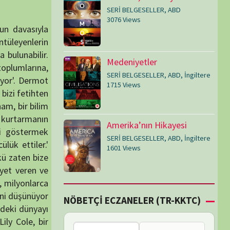
SERİ BELGESELLER
,
ABD
,
İngiltere
1601 Views
Çİ ECZANELER (TR-KKTC)
Bu bölgede nöbetçi
eczane bulunamadı.