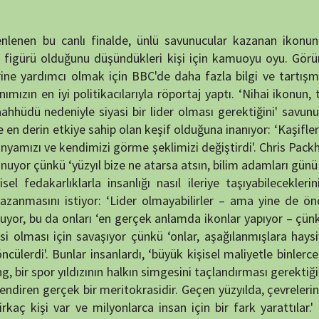
tiyor: ‘Lider olmayabilirler – ama yine de öncülük ettiler.'
 onları ‘en gerçek anlamda ikonlar yapıyor – çünkü zaten bize
için savaşıyor çünkü ‘onlar, aşağılanmışlara haysiyet veren ve
lar insanlardı, ‘büyük kişisel maliyetle binlerce, milyonlarca
 yıldızının halkın simgesini taçlandırması gerektiğini düşünüyor
NÖBET
çek bir meritokrasidir. Geçen yüzyılda, çevrelerindeki dünyayı
 ve milyonlarca insan için bir fark yarattılar.' Lily Cole, bir
 yapımcıları, yazarlar, ressamlar veya heykeltıraşlar olsun iyi
arı yansıtıyor ve toplum için yeni yönler de işaret ediyor.'En
oyunuzu vermenin iki yolu olacaktır: telefonla (ayrıntılar
unda ilan edilir.