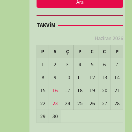
LER
Visitors:
1
 Visitors:
21
ay's Visitors:
65
Days Views:
1.577
0 Days Views:
6.090
65 Days Views:
39.977
Users:
79
ost Date:
24/06/2026
TÜM BELGESELLER