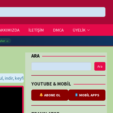
DMCA
ÜYELİK
Ara
irler dileriz...
BE & MOBİL
ABONE OL
MOBİL APPS
SLATOR
eviri
tarafından