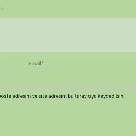
TAKVİ
P
1
8
15
22
29
« Mar
ARŞİV