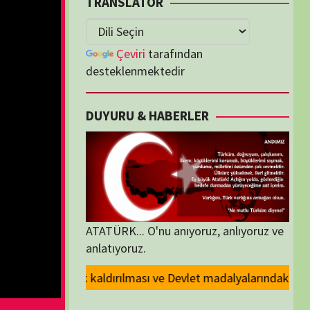
lenmektedir
U & HABERLER
... O'nu anıyoruz, anlıyoruz ve
oruz.
ve Devlet madalyalarındaki Atatürk kabartmasının kaldırılması kararını 
ORİLER
ORİLER
K İZLENENLER