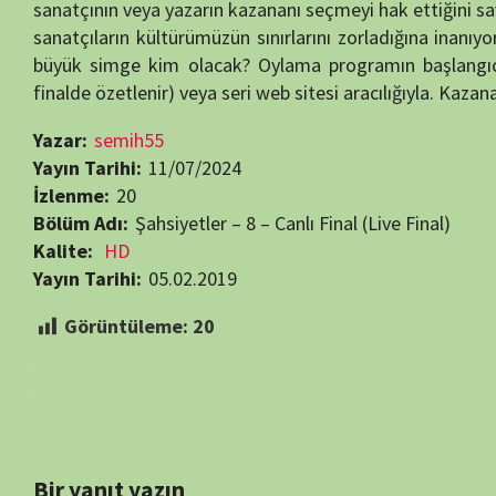
Bir yanıt yazın
E-posta adresiniz yayınlanmayacak.
Gerekli alanlar
*
ile işaretlenmişlerdir
Daha sonraki yorumlarımda kullanılması için adım, e-posta adresim