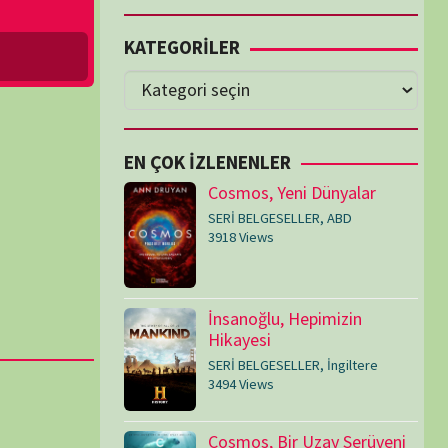
Cosmos, Yeni Dünyalar
SERİ BELGESELLER
,
ABD
3918 Views
İnsanoğlu, Hepimizin
Hikayesi
SERİ BELGESELLER
,
İngiltere
3494 Views
Cosmos, Bir Uzay Serüveni
SERİ BELGESELLER
,
ABD
3076 Views
Medeniyetler
SERİ BELGESELLER
,
ABD
,
İngiltere
1715 Views
Amerika’nın Hikayesi