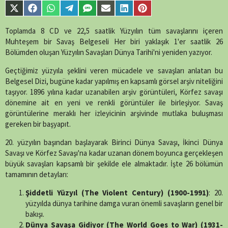
parts/content-
Share
Share
Share
Share
Share
Share
Share
Share
single-
on
on
on
on
on
on
on
on
episode.php
on
X
Facebook
WhatsApp
Telegram
SMS
Email
LinkedIn
Pinterest
Toplamda 8 CD ve 22,5 saatlik Yüzyılın tüm savaşlarını içeren
line
89
(Twitter)
Muhteşem bir Savaş Belgeseli Her biri yaklaşık 1'er saatlik 26
Bölümden oluşan Yüzyılın Savaşları Dünya Tarihi'ni yeniden yazıyor.
Geçtiğimiz yüzyıla şeklini veren mücadele ve savaşları anlatan bu
Belgesel Dizi, bugüne kadar yapılmış en kapsamlı görsel arşiv niteliğini
taşıyor. 1896 yılına kadar uzanabilen arşiv görüntüleri, Körfez savaşı
dönemine ait en yeni ve renkli görüntüler ile birleşiyor. Savaş
görüntülerine meraklı her izleyicinin arşivinde mutlaka buluşması
gereken bir başyapıt.
20. yüzyılın başından başlayarak Birinci Dünya Savaşı, İkinci Dünya
Savaşı ve Körfez Savaşı'na kadar uzanan dönem boyunca gerçekleşen
büyük savaşları kapsamlı bir şekilde ele almaktadır. İşte 26 bölümün
tamamının detayları:
Şiddetli Yüzyıl (The Violent Century) (1900-1991)
: 20.
yüzyılda dünya tarihine damga vuran önemli savaşların genel bir
bakışı.
Dünya Savaşa Gidiyor (The World Goes to War) (1931-