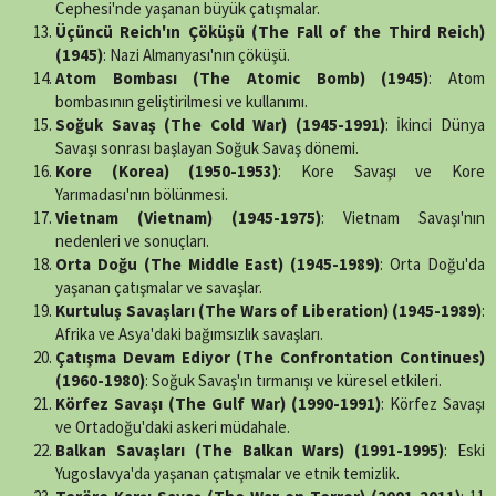
Cephesi'nde yaşanan büyük çatışmalar.
Üçüncü Reich'ın Çöküşü (The Fall of the Third Reich)
(1945)
: Nazi Almanyası'nın çöküşü.
Atom Bombası (The Atomic Bomb) (1945)
: Atom
bombasının geliştirilmesi ve kullanımı.
Soğuk Savaş (The Cold War) (1945-1991)
: İkinci Dünya
Savaşı sonrası başlayan Soğuk Savaş dönemi.
Kore (Korea) (1950-1953)
: Kore Savaşı ve Kore
Yarımadası'nın bölünmesi.
Vietnam (Vietnam) (1945-1975)
: Vietnam Savaşı'nın
nedenleri ve sonuçları.
Orta Doğu (The Middle East) (1945-1989)
: Orta Doğu'da
yaşanan çatışmalar ve savaşlar.
Kurtuluş Savaşları (The Wars of Liberation) (1945-1989)
:
Afrika ve Asya'daki bağımsızlık savaşları.
Çatışma Devam Ediyor (The Confrontation Continues)
(1960-1980)
: Soğuk Savaş'ın tırmanışı ve küresel etkileri.
Körfez Savaşı (The Gulf War) (1990-1991)
: Körfez Savaşı
ve Ortadoğu'daki askeri müdahale.
Balkan Savaşları (The Balkan Wars) (1991-1995)
: Eski
Yugoslavya'da yaşanan çatışmalar ve etnik temizlik.