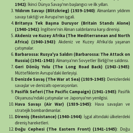
1942)
: İkinci Dünya Savaşı'nın başlangıcı ve ilk yılları.
Yıldırım Savaşı (Blitzkrieg) (1939-1940)
: Almanların yıldırım
savaşı taktiği ve Avrupa'nın işgali.
Britanya Tek Başına Duruyor (Britain Stands Alone)
(1940-1941)
: İngiltere'nin Alman saldırılarına karşı direnişi.
Akdeniz ve Kuzey Afrika (The Mediterranean and North
Africa) (1940-1943)
: Akdeniz ve Kuzey Afrika'da yaşanan
çatışmalar.
Barbarossa: Rusya'ya Saldırı (Barbarossa: The Attack on
Russia) (1941-1943)
: Almanya'nın Sovyetler Birliği'ne saldırısı.
Geri Dönüş Yolu (The Long Road Back) (1943-1945)
:
Müttefiklerin Avrupa'daki ilerleyişi.
Denizde Savaş (The War at Sea) (1939-1945)
: Denizlerdeki
savaşlar ve denizaltı operasyonları.
Pasifik Seferi (The Pacific Campaign) (1941-1945)
: Pasifik
Okyanusu'ndaki çatışmalar ve Japonya'nın yenilgisi.
Hava Savaşı (Air War) (1939-1945)
: Hava savaşları ve
stratejik bombardımanlar.
Direniş (Resistance) (1940-1944)
: İşgal altındaki ülkelerdeki
direniş hareketleri.
Doğu Cephesi (The Eastern Front) (1941-1945)
: Doğu