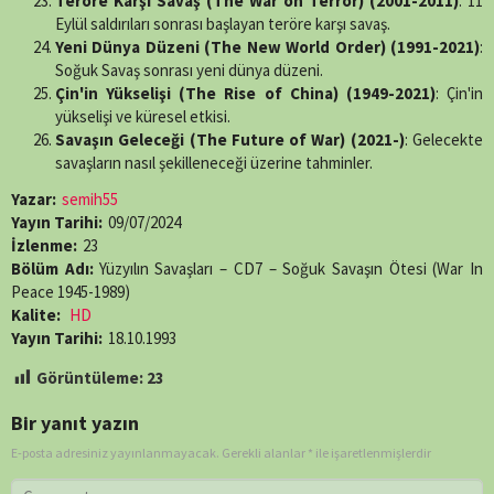
Teröre Karşı Savaş (The War on Terror) (2001-2011)
: 11
Eylül saldırıları sonrası başlayan teröre karşı savaş.
Yeni Dünya Düzeni (The New World Order) (1991-2021)
:
Soğuk Savaş sonrası yeni dünya düzeni.
Çin'in Yükselişi (The Rise of China) (1949-2021)
: Çin'in
yükselişi ve küresel etkisi.
Savaşın Geleceği (The Future of War) (2021-)
: Gelecekte
savaşların nasıl şekilleneceği üzerine tahminler.
Yazar:
semih55
Yayın Tarihi:
09/07/2024
İzlenme:
23
Bölüm Adı:
Yüzyılın Savaşları – CD7 – Soğuk Savaşın Ötesi (War In
Peace 1945-1989)
Kalite:
HD
Yayın Tarihi:
18.10.1993
Görüntüleme:
23
Bir yanıt yazın
E-posta adresiniz yayınlanmayacak.
Gerekli alanlar
*
ile işaretlenmişlerdir