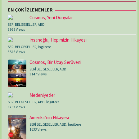
EN ÇOK İZLENENLER
Cosmos, Yeni Dünyalar
SERİ BELGESELLER
,
ABD
3969 Views
İnsanoğlu, Hepimizin Hikayesi
SERİ BELGESELLER
,
İngiltere
3546 Views
Cosmos, Bir Uzay Serüveni
SERİ BELGESELLER
,
ABD
3147 Views
Medeniyetler
SERİ BELGESELLER
,
ABD
,
İngiltere
1753 Views
Amerika’nın Hikayesi
SERİ BELGESELLER
,
ABD
,
İngiltere
1633 Views