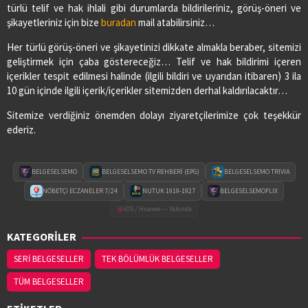
türlü telif ve hak ihlali gibi durumlarda bildirileriniz, görüş-öneri ve
şikayetleriniz için bize
buradan
mail atabilirsiniz…
Her türlü görüş-öneri ve şikayetinizi dikkate almakla beraber, sitemizi
geliştirmek için çaba göstereceğiz… Telif ve hak bildirimi içeren
içerikler tespit edilmesi halinde (ilgili bildiri ve uyarıdan itibaren) 3 ila
10 gün içinde ilgili içerik/içerikler sitemizden derhal kaldırılacaktır…
Sitemize verdiğiniz önemden dolayı ziyaretçilerimize çok teşekkür
ederiz.
BELGESELSEMO
BELGESELSEMO TV REHBERİ (EPG)
BELGESELSEMO TRIVIA
NÖBETÇİ ECZANELER 7/24
NUTUK 1919-1927
BELGESELSEMOFLIX
iOS / Huawei — Yakında
KATEGORİLER
SERİ BELGESELLER
TEK BÖLÜMLÜK BELGESELLER
TÜM BELGESELLER