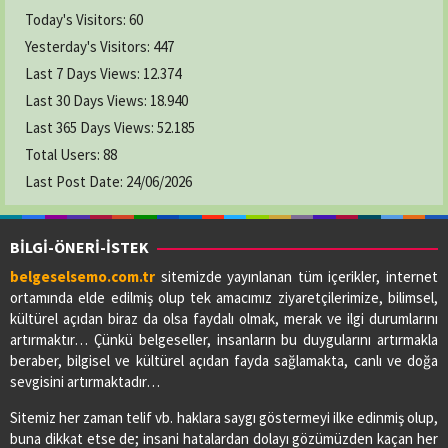
Today's Visitors:
60
Yesterday's Visitors:
447
Last 7 Days Views:
12.374
Last 30 Days Views:
18.940
Last 365 Days Views:
52.185
Total Users:
88
Last Post Date:
24/06/2026
BİLGİ-ÖNERİ-İSTEK
belgeselsemo.com.tr
sitemizde yayınlanan tüm içerikler, internet
ortamında elde edilmiş olup tek amacımız ziyaretçilerimize, bilimsel,
kültürel açıdan biraz da olsa faydalı olmak, merak ve ilgi durumlarını
artırmaktır… Çünkü belgeseller, insanların bu duygularını artırmakla
beraber, bilgisel ve kültürel açıdan fayda sağlamakta, canlı ve doğa
sevgisini artırmaktadır…
Sitemiz her zaman telif vb. haklara saygı göstermeyi ilke edinmiş olup,
buna dikkat etse de; insani hatalardan dolayı gözümüzden kaçan her