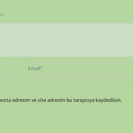
ARŞİV
Online 
Today's
Yesterd
Last 7 
Last 3
Last 3
Total 
Last P
KATEGORİLER
et ortamında elde
SERİ BELGESELLER
TEK BÖLÜMLÜK BELGESELLER
dan biraz da olsa
ler, insanların bu
ETİKETLER