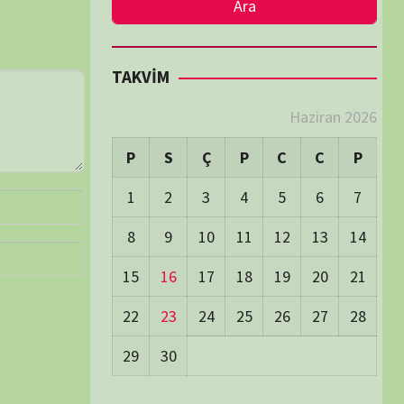
LER
Visitors:
0
 Visitors:
54
ay's Visitors:
62
Days Views:
1.807
0 Days Views:
6.090
65 Days Views:
40.104
Users:
79
ost Date:
24/06/2026
TÜM BELGESELLER