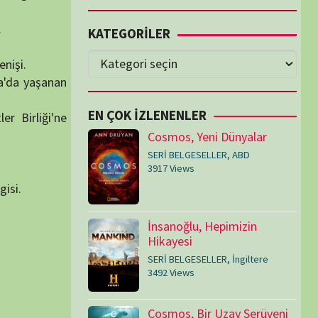
Cosmos, Yeni Dünyalar
SERİ BELGESELLER
,
ABD
3917 Views
İnsanoğlu, Hepimizin
Hikayesi
SERİ BELGESELLER
,
İngiltere
3492 Views
Cosmos, Bir Uzay Serüveni
SERİ BELGESELLER
,
ABD
3074 Views
Medeniyetler
SERİ BELGESELLER
,
ABD
,
İngiltere
1714 Views
Amerika’nın Hikayesi