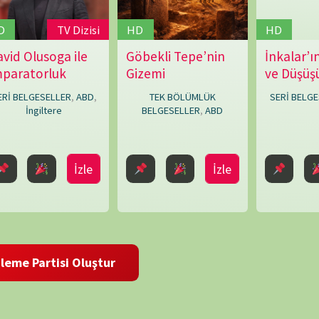
TAKVİ
P
1
8
15
 ve site adresim bu tarayıcıya kaydedilsin.
22
29
« Mar
ARŞİV