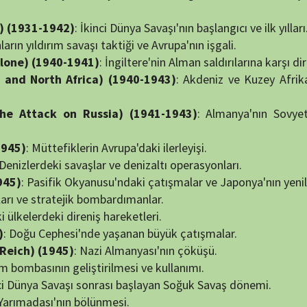
fiklerin Avrupa'daki ilerleyişi.
i savaşlar ve denizaltı operasyonları.
ik Okyanusu'ndaki çatışmalar ve Japonya'nın yenilgisi.
tejik bombardımanlar.
i direniş hareketleri.
hesi'nde yaşanan büyük çatışmalar.
45)
: Nazi Almanyası'nın çöküşü.
 geliştirilmesi ve kullanımı.
vaşı sonrası başlayan Soğuk Savaş dönemi.
nın bölünmesi.
ri ve sonuçları.
aşanan çatışmalar ve savaşlar.
 Afrika ve Asya'daki bağımsızlık savaşları.
1960-1980)
: Soğuk Savaş'ın tırmanışı ve küresel etkileri.
ve Ortadoğu'daki askeri müdahale.
goslavya'da yaşanan çatışmalar ve etnik temizlik.
ylül saldırıları sonrası başlayan teröre karşı savaş.
Soğuk Savaş sonrası yeni dünya düzeni.
selişi ve küresel etkisi.
avaşların nasıl şekilleneceği üzerine tahminler.