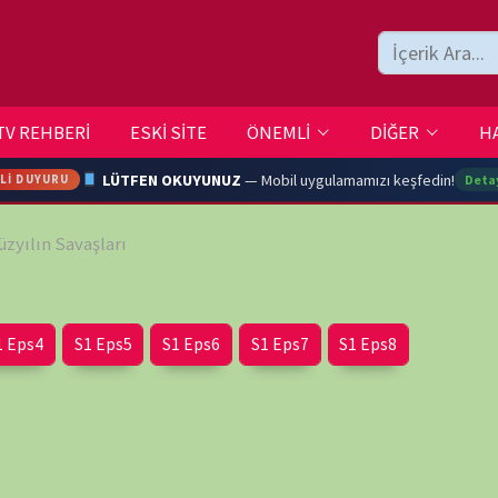
ESKİ SİTE
ÖNEMLİ
DİĞER
HAKKIMIZDA
İLETİŞİM
LÜTFEN OKUYUNUZ
— Mobil uygulamamızı keşfedin!
Detaylar →
ları
ARA
Eps5
S1 Eps6
S1 Eps7
S1 Eps8
YOUTU
TRAN
wp-
Ç