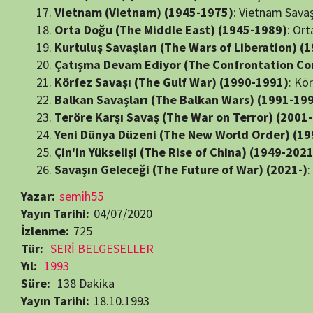
Yazar:
semih55
Yayın Tarihi:
04/07/2020
İzlenme:
725
Tür:
SERİ BELGESELLER
Yıl:
1993
Süre:
138 Dakika
Yayın Tarihi:
18.10.1993
Bölüm Sayısı:
8
Yapımcı:
A+E Networks
,
Nugus/Martin Productions
Yönetmen:
Peter Roemmele
Oyuncular:
Adolf Hitler
,
Al Capone
,
Joseph Goebbels
,
Joseph Stalin
Savaş Belgeselleri
Tarih Belgeselleri
Beğendiyseniz, 
Görüntüleme:
725
RELATED MOVIES
7.0
47 min
52 min
6.8
Bölüm:
Bölüm: