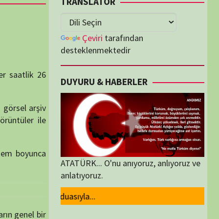
lenmektedir
U & HABERLER
... O'nu anıyoruz, anlıyoruz ve
oruz.
ORİLER
ORİLER
K İZLENENLER