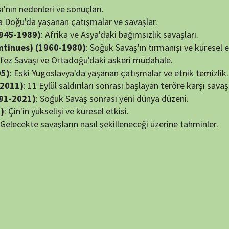
NÖBET
,
Robert Powell
,
Winston Churchill
puan verin
60 min
7.1
54 min
44 min
Bölüm: