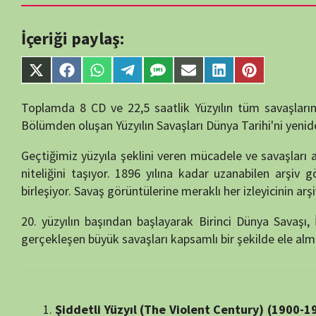
single-tv.php
on
Share
Share
Share
Share
Share
Share
Share
Share
line
88
on
on
on
on
on
on
on
on
X
Facebook
WhatsApp
Telegram
SMS
Email
LinkedIn
Pinterest
Toplamda 8 CD ve 22,5 saatlik Yüzyılın tüm savaşlarını içeren Muh
(Twitter)
Bölümden oluşan Yüzyılın Savaşları Dünya Tarihi'ni yeniden yazıyor.
Geçtiğimiz yüzyıla şeklini veren mücadele ve savaşları anlatan bu B
niteliğini taşıyor. 1896 yılına kadar uzanabilen arşiv görüntüleri,
birleşiyor. Savaş görüntülerine meraklı her izleyicinin arşivinde mutl
20. yüzyılın başından başlayarak Birinci Dünya Savaşı, İkinci D
gerçekleşen büyük savaşları kapsamlı bir şekilde ele almaktadır. İş
ürk kabartmasının kaldırılması kararını kınıyoruz.. ANT demek, YEMİN de
Şiddetli Yüzyıl (The Violent Century) (1900-1991)
: 20. yü
bakışı.
Dünya Savaşa Gidiyor (The World Goes to War) (1931-19
Yıldırım Savaşı (Blitzkrieg) (1939-1940)
: Almanların yıldırı
Britanya Tek Başına Duruyor (Britain Stands Alone) (194
Akdeniz ve Kuzey Afrika (The Mediterranean and North
çatışmalar.
Barbarossa: Rusya'ya Saldırı (Barbarossa: The Attack