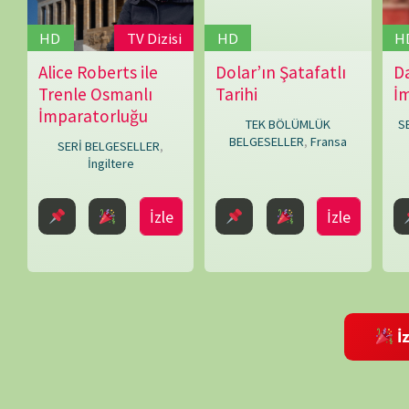
Bir yanıt yazın
E-posta adresiniz yayınlanmayacak.
Gerekli alanlar
*
ile işaretlenmişlerdir
Daha sonraki yorumlarımda kullanılması için adım, e-posta adresim