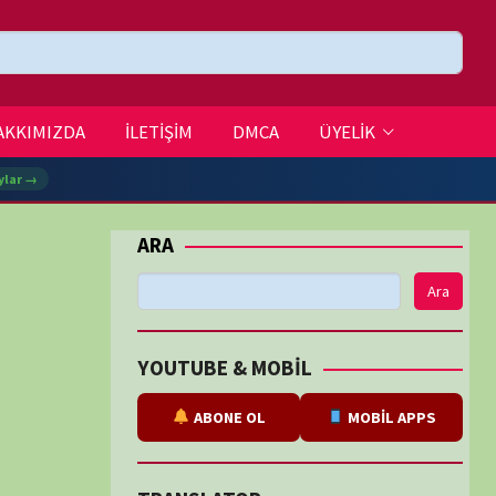
DMCA
ÜYELİK
Ara
BE & MOBİL
ABONE OL
MOBİL APPS
SLATOR
eviri
tarafından