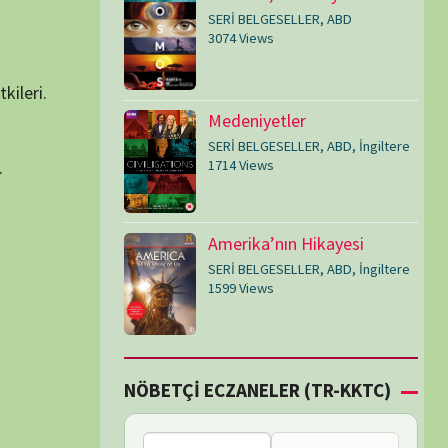
SERİ BELGESELLER
,
ABD
,
İngiltere
1599 Views
Çİ ECZANELER (TR-KKTC)
Bu bölgede nöbetçi
eczane bulunamadı.