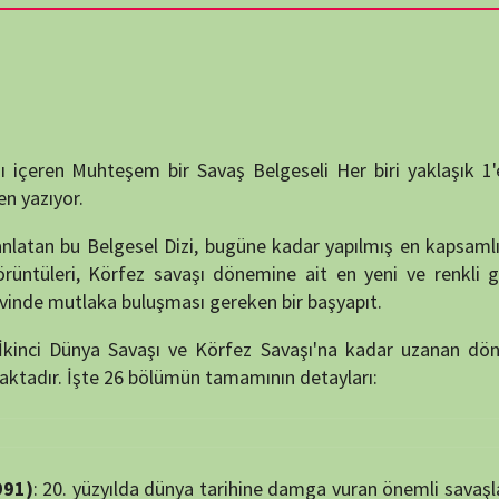
destek
teşem bir Savaş Belgeseli Her biri yaklaşık 1'er saatlik 26
DUYUR
elgesel Dizi, bugüne kadar yapılmış en kapsamlı görsel arşiv
 Körfez savaşı dönemine ait en yeni ve renkli görüntüler ile
aka buluşması gereken bir başyapıt.
ünya Savaşı ve Körfez Savaşı'na kadar uzanan dönem boyunca
ATATÜRK
te 26 bölümün tamamının detayları:
anlatıy
mektir... Hürce tekrar Okullarımızda okutulması umudu ve duasıyla...
zyılda dünya tarihine damga vuran önemli savaşların genel bir
42)
: İkinci Dünya Savaşı'nın başlangıcı ve ilk yılları.
KATEG
m savaşı taktiği ve Avrupa'nın işgali.
KATEG
0-1941)
: İngiltere'nin Alman saldırılarına karşı direnişi.
 Africa) (1940-1943)
: Akdeniz ve Kuzey Afrika'da yaşanan
EN ÇO
 on Russia) (1941-1943)
: Almanya'nın Sovyetler Birliği'ne