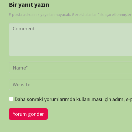
BİLGİ-ÖNERİ-İSTEK
belgeselsemo.com.tr
sitemizde yayınlanan tüm içerikler, intern
edilmiş olup tek amacımız ziyaretçilerimize, bilimsel, kültürel açı
faydalı olmak, merak ve ilgi durumlarını artırmaktır… Çünkü belgesel