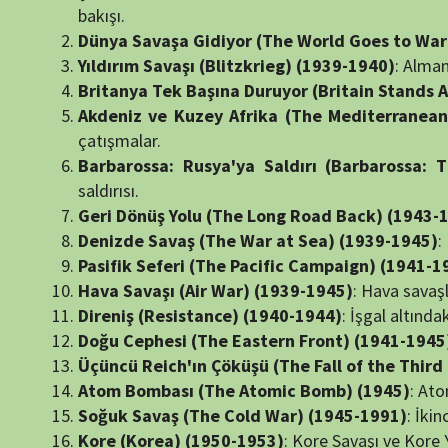
saldırısı.
Geri Dönüş Yolu (The Long Road Back) (1943-1945)
: Mütte
Denizde Savaş (The War at Sea) (1939-1945)
: Denizlerdek
Pasifik Seferi (The Pacific Campaign) (1941-1945)
: Pasif
Hava Savaşı (Air War) (1939-1945)
: Hava savaşları ve stra
Direniş (Resistance) (1940-1944)
: İşgal altındaki ülkelerdek
Doğu Cephesi (The Eastern Front) (1941-1945)
: Doğu Cep
Üçüncü Reich'ın Çöküşü (The Fall of the Third Reich) (19
Atom Bombası (The Atomic Bomb) (1945)
: Atom bombasının
Soğuk Savaş (The Cold War) (1945-1991)
: İkinci Dünya Sa
Kore (Korea) (1950-1953)
: Kore Savaşı ve Kore Yarımadası'
Vietnam (Vietnam) (1945-1975)
: Vietnam Savaşı'nın nedenle
Orta Doğu (The Middle East) (1945-1989)
: Orta Doğu'da y
Kurtuluş Savaşları (The Wars of Liberation) (1945-1989)
:
Çatışma Devam Ediyor (The Confrontation Continues) (
Körfez Savaşı (The Gulf War) (1990-1991)
: Körfez Savaşı 
Balkan Savaşları (The Balkan Wars) (1991-1995)
: Eski Yu
Teröre Karşı Savaş (The War on Terror) (2001-2011)
: 11 E
Yeni Dünya Düzeni (The New World Order) (1991-2021)
: 
Çin'in Yükselişi (The Rise of China) (1949-2021)
: Çin'in yük
Savaşın Geleceği (The Future of War) (2021-)
: Gelecekte s