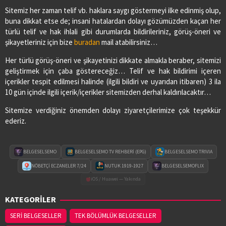
Sitemiz her zaman telif vb. haklara saygı göstermeyi ilke edinmiş olup,
buna dikkat etse de; insani hatalardan dolayı gözümüzden kaçan her
türlü telif ve hak ihlali gibi durumlarda bildirileriniz, görüş-öneri ve
şikayetleriniz için bize
buradan
mail atabilirsiniz…
Her türlü görüş-öneri ve şikayetinizi dikkate almakla beraber, sitemizi
geliştirmek için çaba göstereceğiz… Telif ve hak bildirimi içeren
içerikler tespit edilmesi halinde (ilgili bildiri ve uyarıdan itibaren) 3 ila
10 gün içinde ilgili içerik/içerikler sitemizden derhal kaldırılacaktır…
Sitemize verdiğiniz önemden dolayı ziyaretçilerimize çok teşekkür
ederiz.
BELGESELSEMO
BELGESELSEMO TV REHBERİ (EPG)
BELGESELSEMO TRIVIA
NÖBETÇİ ECZANELER 7/24
NUTUK 1919-1927
BELGESELSEMOFLIX
iOS / Huawei — Yakında
KATEGORİLER
SERİ BELGESELLER
TEK BÖLÜMLÜK BELGESELLER