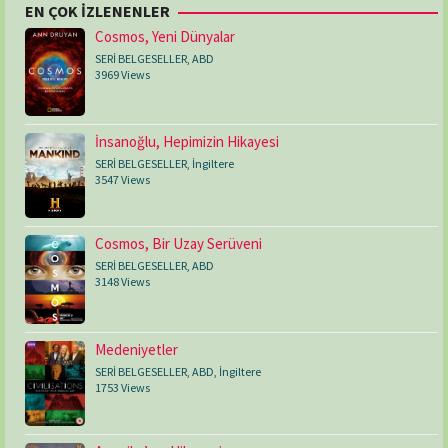
EN ÇOK İZLENENLER
Cosmos, Yeni Dünyalar
SERİ BELGESELLER
,
ABD
3969 Views
İnsanoğlu, Hepimizin Hikayesi
SERİ BELGESELLER
,
İngiltere
3547 Views
Cosmos, Bir Uzay Serüveni
SERİ BELGESELLER
,
ABD
3148 Views
Medeniyetler
SERİ BELGESELLER
,
ABD
,
İngiltere
1753 Views