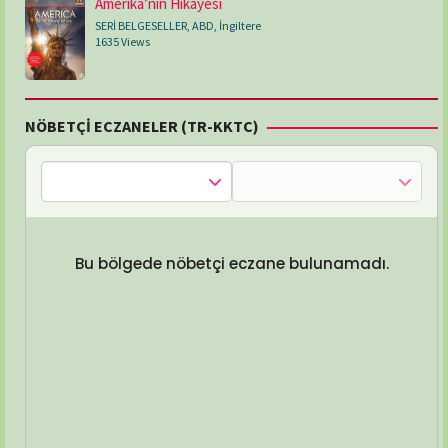
Amerika’nın Hikayesi
SERİ BELGESELLER
,
ABD
,
İngiltere
1635 Views
NÖBETÇİ ECZANELER (TR-KKTC)
Bu bölgede nöbetçi eczane bulunamadı.