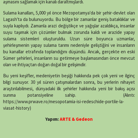
aşmasını sağlamak için kanalı daraltmışlardı.
Sulama kanalları, 5,000 yıl önce Mezopotamya'da bir şehir-devlet olan
Lagash'ta da bulunuyordu. Bu bölge bir zamanlar geniş bataklıklar ve
suyla kaplıydı. Zamanla arazi değiştikçe ve yağışlar azaldıkça, insanlar
suyu taşımak için çözümler bulmak zorunda kaldı ve arazide yapay
sulama sistemleri oluşturuldu. Uzun süre boyunca uzmanlar,
şehirleşmenin yapay sulama tarımı nedeniyle geliştiğini ve insanların
bu kanallar etrafında toplandığını düşündü. Ancak, gerçekte en eski
Sümer şehirleri, insanların su getirmeye başlamasından önce mevcut
olan ve ihtiyaçtan doğan doğal bir gelişimdir.
Bu yeni keşifler, medeniyetin beşiği hakkında pek çok yeni ve ilginç
bilgi sunuyor. 30 yıl süren çatışmalardan sonra, bu yerlerin nihayet
araştırılabilmesi, dünyadaki ilk şehirler hakkında yeni bir bakış açısı
sunma potansiyeline sahip. (Alıntı:
https://www.prwave.ro/mesopotamia-isi-redeschide-portile-la-
viasat-history)
Yapım:
ARTE & Gedeon