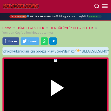
Skip
to
content
LÜTFEN OKUYUNUZ
— Mobil uygulamamızı keşfedin!
Detaylar →
ÖNEMLİ DUYURU
Home
TÜM BELGESELLER
TEK BÖLÜMLÜK BELGESELLER
Yeniden Keşfedilen Mezopotamya
Sharer
Tweet
kullanıcıları için Google Play Store'da hazır
"BELGESELSEMO" yaz, bul,