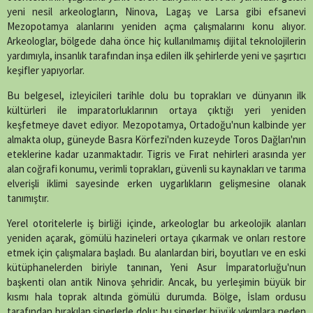
yeni nesil arkeologların, Ninova, Lagaş ve Larsa gibi efsanevi
Mezopotamya alanlarını yeniden açma çalışmalarını konu alıyor.
Arkeologlar, bölgede daha önce hiç kullanılmamış dijital teknolojilerin
yardımıyla, insanlık tarafından inşa edilen ilk şehirlerde yeni ve şaşırtıcı
keşifler yapıyorlar.
Bu belgesel, izleyicileri tarihle dolu bu toprakları ve dünyanın ilk
kültürleri ile imparatorluklarının ortaya çıktığı yeri yeniden
keşfetmeye davet ediyor. Mezopotamya, Ortadoğu'nun kalbinde yer
almakta olup, güneyde Basra Körfezi'nden kuzeyde Toros Dağları'nın
eteklerine kadar uzanmaktadır. Tigris ve Fırat nehirleri arasında yer
alan coğrafi konumu, verimli toprakları, güvenli su kaynakları ve tarıma
elverişli iklimi sayesinde erken uygarlıkların gelişmesine olanak
tanımıştır.
Yerel otoritelerle iş birliği içinde, arkeologlar bu arkeolojik alanları
yeniden açarak, gömülü hazineleri ortaya çıkarmak ve onları restore
etmek için çalışmalara başladı. Bu alanlardan biri, boyutları ve en eski
kütüphanelerden biriyle tanınan, Yeni Asur İmparatorluğu'nun
başkenti olan antik Ninova şehridir. Ancak, bu yerleşimin büyük bir
kısmı hala toprak altında gömülü durumda. Bölge, İslam ordusu
tarafından bırakılan siperlerle dolu; bu siperler büyük yıkımlara neden