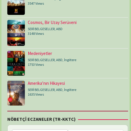
3547 Views
Cosmos, Bir Uzay Serüveni
SERİ BELGESELLER
,
ABD
3148 Views
Medeniyetler
SERİ BELGESELLER
,
ABD
,
İngiltere
1753 Views
Amerika’nın Hikayesi
SERİ BELGESELLER
,
ABD
,
İngiltere
1635 Views
NÖBETÇİ ECZANELER (TR-KKTC)