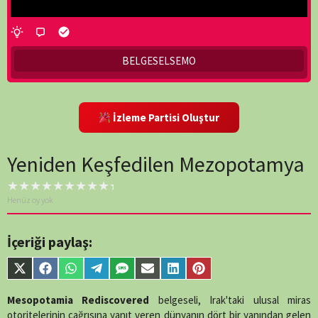
BELGESELSEMO
İzleme Partisi Oluştur
Yeniden Keşfedilen Mezopotamya
Henüz oy yok
İçeriği paylaş:
Share
Share
Share
Share
Share
Share
Share
Share
on
on
on
on
on
on
on
on
X
Facebook
WhatsApp
Telegram
SMS
Email
LinkedIn
Pinterest
Mesopotamia Rediscovered
belgeseli, Irak'taki ulusal miras
(Twitter)
otoritelerinin çağrısına yanıt veren dünyanın dört bir yanından gelen