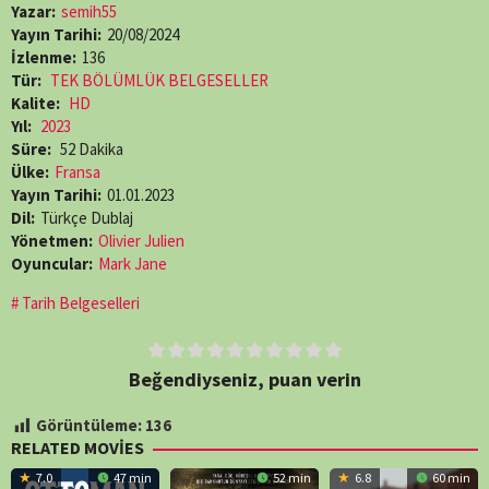
Yazar:
semih55
Yayın Tarihi:
20/08/2024
İzlenme:
136
Tür:
TEK BÖLÜMLÜK BELGESELLER
Kalite:
HD
Yıl:
2023
Süre:
52 Dakika
Ülke:
Fransa
Yayın Tarihi:
01.01.2023
Dil:
Türkçe Dublaj
Yönetmen:
Olivier Julien
Oyuncular:
Mark Jane
Tarih Belgeselleri
Beğendiyseniz, puan verin
Görüntüleme:
136
RELATED MOVIES
7.0
47 min
52 min
6.8
60 min