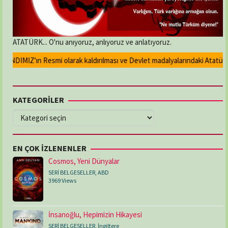
ATATÜRK... O'nu anıyoruz, anlıyoruz ve anlatıyoruz.
DIMIZ'ın Resmi olarak kaldırılması ve Devlet madalyalarındaki Atatürk kab
KATEGORİLER
KATEGORİLER
EN ÇOK İZLENENLER
Cosmos, Yeni Dünyalar
SERİ BELGESELLER
,
ABD
3969 Views
İnsanoğlu, Hepimizin Hikayesi
SERİ BELGESELLER
,
İngiltere