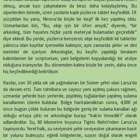
olmuş, ancak kazı çalışmalarını da biraz daha kolaylaştırmış. Bu
siperlerden birinde, üzeri yazılarla kaplı yüzlerce tablet keşfedildi. 19.
yüzyıldan bu yana, Ninova'da böyle bir keşif ilk kez yapılmış oldu.
Uzmanlardan biri, “Bu, ekip için bir öfori anıydı,” diyerek, “bir
arkeolog, tüm hayatını hiçbir yazılı materyal bulamadan geçirebilir”
diye ekledi. Bu yerde, yüzlerce benzersiz obje keşfedildi: kil tabletler
yalnızca idari kayıtlar içermekle kalmıyor, aynı zamanda şiirler ve dini
metinler de içeriyor. Arkeologlar, bu keşfin yapıldığı binaların
kalıntılarının bir scriptorium, yani belgelerin kopyalandığı bir atölye
olduğuna inanıyorlar. Bu dönemden kalma böyle bir yerin, daha önce
hiç keşfedilmediği belirtiliyor.
Kazılar, son 30 yılda sık sık yağmalanan bir Sümer şehri olan Larsa'da
da devam etti. Tüm tahribata ve sayısız yeni açılmış çukura rağmen,
uzmanlar şehirde bazı yerlerde, pişirilmiş tuğlalardan yapılmış sulama
kanallarının izlerini buldular. Bölge haritalandıktan sonra, 4,000 yıl
önce bugün çölde bulunan bu bölgede geniş bir sulama kanalları ağı
olduğu ortaya çıktı ve arkeologlar burayı “Irak'ın Venedik'i” olarak
adlandırdılar. Su, 60 kilometre boyunca Tigiris Nehri'nden Larsa'ya
taşınıyordu. Yerel halk, su seviyesini şehir seviyesine çıkarmanın basit
bir yolunu bulmuştu: eğimli bölgelerde, suyun doğal olarak engeli