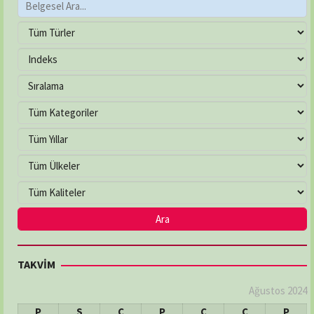
TAKVİM
Ağustos 2024
P
S
Ç
P
C
C
P