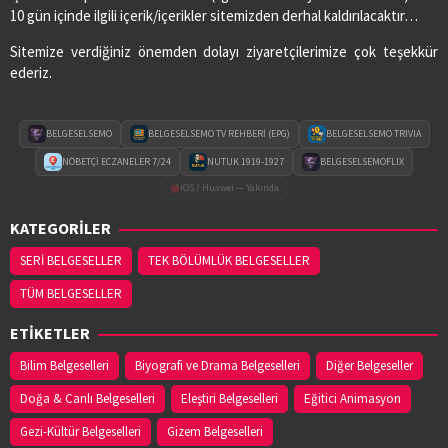
10 gün içinde ilgili içerik/içerikler sitemizden derhal kaldırılacaktır…
Sitemize verdiğiniz önemden dolayı ziyaretçilerimize çok teşekkür
ederiz.
BELGESELSEMO
BELGESELSEMO TV REHBERİ (EPG)
BELGESELSEMO TRIVIA
NÖBETÇİ ECZANELER 7/24
NUTUK 1919-1927
BELGESELSEMOFLIX
iOS / Huawei — Yakında
KATEGORİLER
SERİ BELGESELLER
TEK BÖLÜMLÜK BELGESELLER
TÜM BELGESELLER
ETİKETLER
Bilim Belgeselleri
Biyografi ve Drama Belgeselleri
Diğer Belgeseller
Doğa & Canlı Belgeselleri
Eleştiri Belgeselleri
Eğitici Animasyon
Gezi-Kültür Belgeselleri
Gizem Belgeselleri