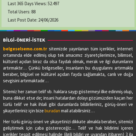
Last 365 Days Views:
52.497
Total Users:
88
Last Post Date:
24/06/2026
BİLGİ-ÖNERİ-İSTEK
belgeselsemo.com.tr
sitemizde yayınlanan tüm içerikler, internet
ortamında elde edilmiş olup tek amacımız ziyaretçilerimize, bilimsel,
kültürel açıdan biraz da olsa faydalı olmak, merak ve ilgi durumlarını
artırmaktır… Çünkü belgeseller, insanların bu duygularını artırmakla
beraber, bilgisel ve kültürel açıdan fayda sağlamakta, canlı ve doğa
sevgisini artırmaktadır…
Sitemiz her zaman telif vb. haklara saygı göstermeyi ilke edinmiş olup,
buna dikkat etse de; insani hatalardan dolayı gözümüzden kaçan her
türlü telif ve hak ihlali gibi durumlarda bildirileriniz, görüş-öneri ve
şikayetleriniz için bize
buradan
mail atabilirsiniz…
Her türlü görüş-öneri ve şikayetinizi dikkate almakla beraber, sitemizi
geliştirmek için çaba göstereceğiz… Telif ve hak bildirimi içeren
içerikler tespit edilmesi halinde (ilgili bildiri ve uyarıdan itibaren) 3 ila