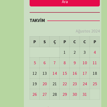
LER
Visitors:
1
 Visitors:
32
ay's Visitors:
63
Days Views:
1.451
0 Days Views:
6.096
65 Days Views:
40.116
Users:
80
ost Date:
24/06/2026
TÜM BELGESELLER