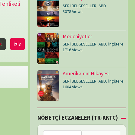
SERİ BELGESELLER
,
ABD
,
İngiltere
1604 Views
Çİ ECZANELER (TR-KKTC)
Bu bölgede nöbetçi
eczane bulunamadı.