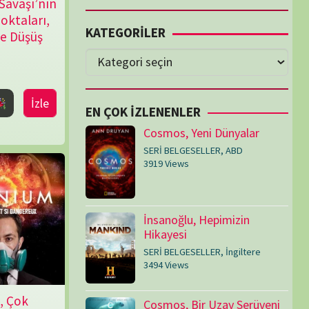
Cosmos, Yeni Dünyalar
SERİ BELGESELLER
,
ABD
3919 Views
İnsanoğlu, Hepimizin
Hikayesi
SERİ BELGESELLER
,
İngiltere
3494 Views
Cosmos, Bir Uzay Serüveni
SERİ BELGESELLER
,
ABD
3078 Views
Medeniyetler
SERİ BELGESELLER
,
ABD
,
İngiltere
1716 Views
Amerika’nın Hikayesi