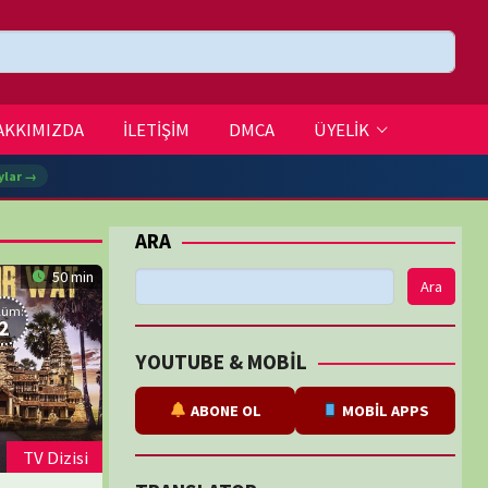
DMCA
ÜYELİK
Ara
BE & MOBİL
ABONE OL
MOBİL APPS
SLATOR
eviri
tarafından