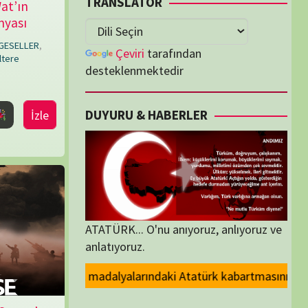
lenmektedir
U & HABERLER
... O'nu anıyoruz, anlıyoruz ve
oruz.
daki Atatürk kabartmasının kaldırılması kararını kınıyoruz.. ANT demek,
ORİLER
ORİLER
K İZLENENLER