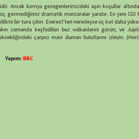
NÖBET
puan verin