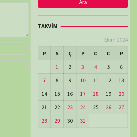
LER
Visitors:
0
 Visitors:
16
ay's Visitors:
63
Days Views:
1.374
0 Days Views:
6.019
65 Days Views:
40.039
Users:
80
ost Date:
24/06/2026
TÜM BELGESELLER