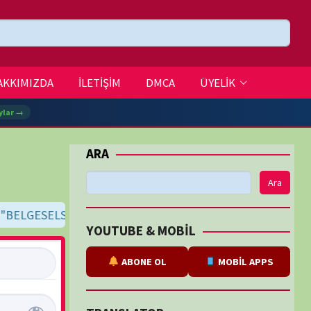
DMCA
ÜYELİK
Ara
yfini çıkar!
İyi seyirler dileriz...
BE & MOBİL
ABONE OL
MOBİL APPS
SLATOR
eviri
tarafından