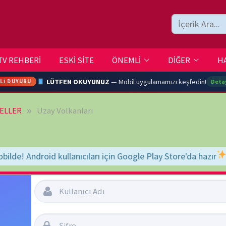
ESKİ SİTE
ÖNEMLİ
DİĞER
HAKKIMIZDA
İLETİŞİM
LÜTFEN OKUYUNUZ
— Mobil uygulamamızı keşfedin!
Detaylar →
ay Volkanları
ARA
arı için Google Play Store'da hazır
"BELGESELSEMO" yaz, bul, indir, ke
YOUTU
TRAN
Şifremi Unuttum
Beni Hatırla
Ç