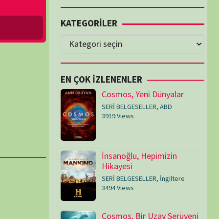
Cosmos, Yeni Dünyalar
SERİ BELGESELLER
,
ABD
3919 Views
İnsanoğlu, Hepimizin
Hikayesi
SERİ BELGESELLER
,
İngiltere
3494 Views
Cosmos, Bir Uzay Serüveni
SERİ BELGESELLER
,
ABD
3077 Views
Medeniyetler
SERİ BELGESELLER
,
ABD
,
İngiltere
1716 Views
Amerika’nın Hikayesi