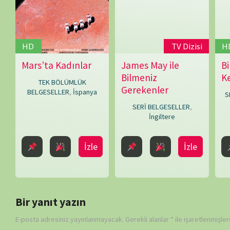
Bicknell
Daha sonraki yorumlarımda kullanılması için adım, e-posta adresim