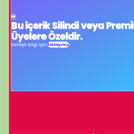
Üyelere Özeldir.
Detaylı bilgi için
tıklayınız
!
bartmasının kaldırılması kararını kınıyoruz.. ANT demek, YEMİN demektir
Turn off light
Comments
İzleme Partisi
BELGESELSEMO
İzleme Partis