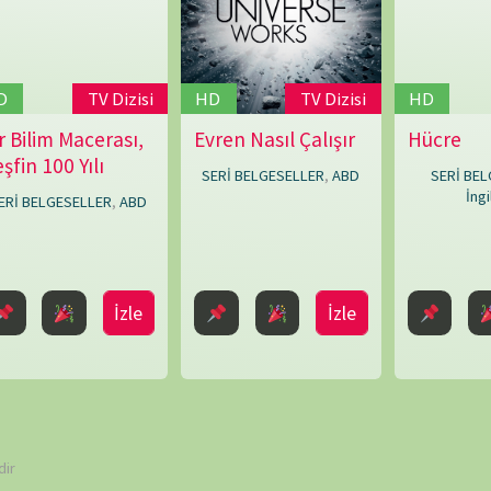
Lorne
Townend
,
Louise
Say
,
TAKVİ
Mark
Bridge
,
Mike
P
Rowe
,
Paul
O'Connor
,
Peter
7
 ve site adresim bu tarayıcıya kaydedilsin.
Chinn
,
Shaun
14
Trevisick
21
28
« Eyl
K
ARŞİV