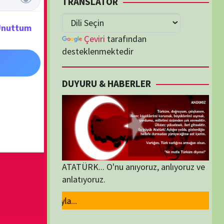
lenmektedir
U & HABERLER
... O'nu anıyoruz, anlıyoruz ve
oruz.
ORİLER
ORİLER
K İZLENENLER