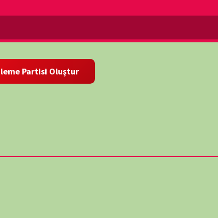
komşu gezegenlerimizdeki aşırı koşullar altında, bu heybetli
miz dramatik manzaralar yaratır. En yeni CGI teknolojisi ve
ura çıkın. Everest'ten neredeyse üç kat daha yüksek bir volkanı
a keşfedilen buz volkanlarını görün; ve Jüpiter'in devasa
i çarpıcı mavi duman bulutlarını izleyin. (Horizon belgesel
BC