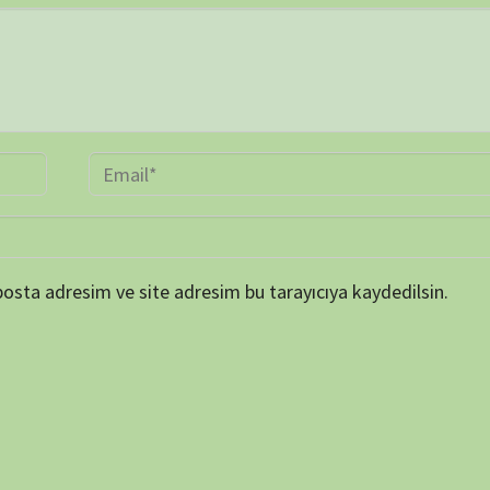
ARŞİV
Online 
Today's
Yesterd
Last 7 
Last 3
Last 3
Total 
Last P
KATEGORİLER
et ortamında elde
SERİ BELGESELLER
TEK BÖLÜMLÜK BELGESELLER
dan biraz da olsa
ler, insanların bu
ETİKETLER