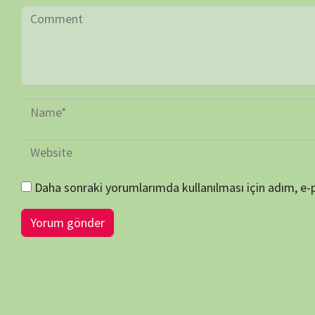
BİLGİ-ÖNERİ-İSTEK
belgeselsemo.com.tr
sitemizde yayınlanan tüm içerikler, intern
edilmiş olup tek amacımız ziyaretçilerimize, bilimsel, kültürel açı
faydalı olmak, merak ve ilgi durumlarını artırmaktır… Çünkü belgesel