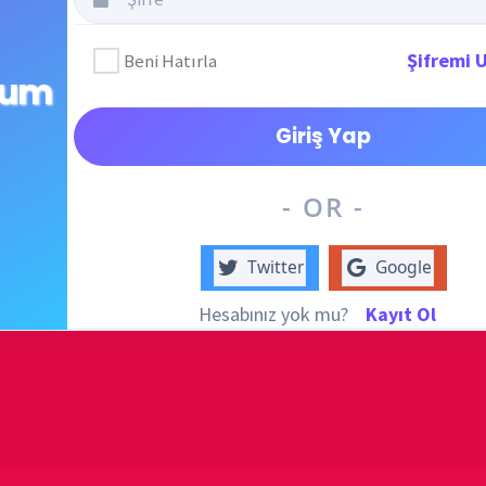
destek
DUYUR
- OR -
Twitter
Google
Hesabınız yok mu?
Kayıt Ol
ATATÜRK
anlatıy
... Hürce tekrar Okullarımızda okutulması umudu ve duasıyla...
KATEG
KATEG
i Oluştur
EN ÇO