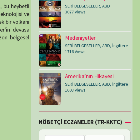
SERİ BELGESELLER
,
ABD
,
İngiltere
1603 Views
Çİ ECZANELER (TR-KKTC)
Bu bölgede nöbetçi
eczane bulunamadı.