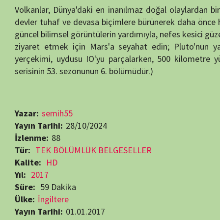
İzlenme:
88
Tür:
TEK BÖLÜMLÜK BELGESELLER
Kalite:
HD
Yıl:
2017
Süre:
59 Dakika
Ülke:
İngiltere
Yayın Tarihi:
01.01.2017
Dil:
Türkçe Dublaj
Yönetmen:
Andrew Thompson
Oyuncular:
Ben Arogundade
Bilim Belgeselleri
Uzay Belgeselleri
Beğendiyseniz, 
Görüntüleme:
88
RELATED MOVIES