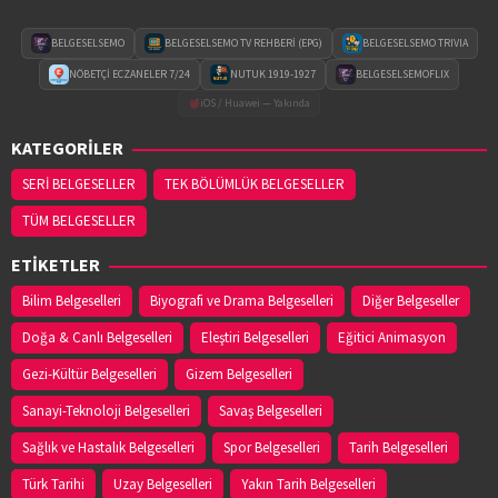
BELGESELSEMO
BELGESELSEMO TV REHBERİ (EPG)
BELGESELSEMO TRIVIA
NÖBETÇİ ECZANELER 7/24
NUTUK 1919-1927
BELGESELSEMOFLIX
iOS / Huawei — Yakında
KATEGORİLER
SERİ BELGESELLER
TEK BÖLÜMLÜK BELGESELLER
TÜM BELGESELLER
ETİKETLER
Bilim Belgeselleri
Biyografi ve Drama Belgeselleri
Diğer Belgeseller
Doğa & Canlı Belgeselleri
Eleştiri Belgeselleri
Eğitici Animasyon
Gezi-Kültür Belgeselleri
Gizem Belgeselleri
Sanayi-Teknoloji Belgeselleri
Savaş Belgeselleri
Sağlık ve Hastalık Belgeselleri
Spor Belgeselleri
Tarih Belgeselleri
Türk Tarihi
Uzay Belgeselleri
Yakın Tarih Belgeselleri