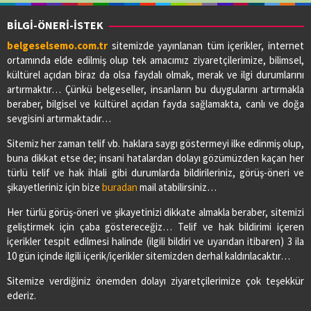
BİLGİ-ÖNERİ-İSTEK
belgeselsemo.com.tr
sitemizde yayınlanan tüm içerikler, internet
ortamında elde edilmiş olup tek amacımız ziyaretçilerimize, bilimsel,
kültürel açıdan biraz da olsa faydalı olmak, merak ve ilgi durumlarını
artırmaktır… Çünkü belgeseller, insanların bu duygularını artırmakla
beraber, bilgisel ve kültürel açıdan fayda sağlamakta, canlı ve doğa
sevgisini artırmaktadır…
Sitemiz her zaman telif vb. haklara saygı göstermeyi ilke edinmiş olup,
buna dikkat etse de; insani hatalardan dolayı gözümüzden kaçan her
türlü telif ve hak ihlali gibi durumlarda bildirileriniz, görüş-öneri ve
şikayetleriniz için bize
buradan
mail atabilirsiniz…
Her türlü görüş-öneri ve şikayetinizi dikkate almakla beraber, sitemizi
geliştirmek için çaba göstereceğiz… Telif ve hak bildirimi içeren
içerikler tespit edilmesi halinde (ilgili bildiri ve uyarıdan itibaren) 3 ila
10 gün içinde ilgili içerik/içerikler sitemizden derhal kaldırılacaktır…
Sitemize verdiğiniz önemden dolayı ziyaretçilerimize çok teşekkür
ederiz.