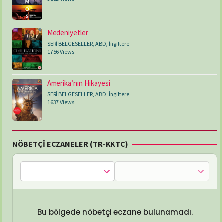
Medeniyetler
SERİ BELGESELLER
,
ABD
,
İngiltere
1756 Views
Amerika’nın Hikayesi
SERİ BELGESELLER
,
ABD
,
İngiltere
1637 Views
NÖBETÇİ ECZANELER (TR-KKTC)
Bu bölgede nöbetçi eczane bulunamadı.