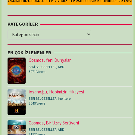
Okullarımızda okutulan ANDIMIZ'ın Resmi olarak kaldırılması ve Devlet m
KATEGORİLER
KATEGORİLER
EN ÇOK İZLENENLER
Cosmos, Yeni Dünyalar
SERİ BELGESELLER
,
ABD
3971 Views
İnsanoğlu, Hepimizin Hikayesi
SERİ BELGESELLER
,
İngiltere
3549 Views
Cosmos, Bir Uzay Serüveni
SERİ BELGESELLER
,
ABD
3152 Views