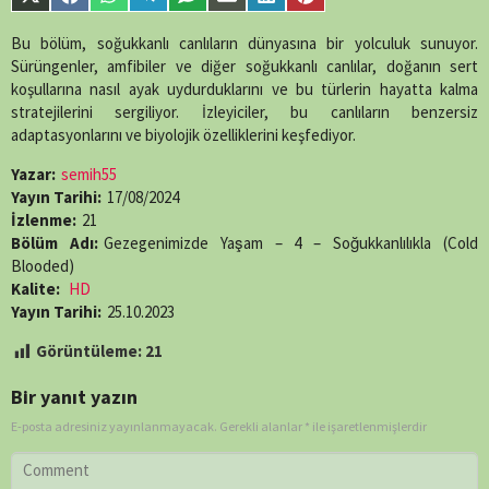
Share
Share
Share
Share
Share
Share
Share
Share
single-
on
on
on
on
on
on
on
on
episode.php
on
X
Facebook
WhatsApp
Telegram
SMS
Email
LinkedIn
Pinterest
Bu bölüm, soğukkanlı canlıların dünyasına bir yolculuk sunuyor.
line
89
(Twitter)
Sürüngenler, amfibiler ve diğer soğukkanlı canlılar, doğanın sert
koşullarına nasıl ayak uydurduklarını ve bu türlerin hayatta kalma
stratejilerini sergiliyor. İzleyiciler, bu canlıların benzersiz
adaptasyonlarını ve biyolojik özelliklerini keşfediyor.
Yazar:
semih55
Yayın Tarihi:
17/08/2024
İzlenme:
21
Bölüm Adı:
Gezegenimizde Yaşam – 4 – Soğukkanlılıkla (Cold
Blooded)
Kalite:
HD
Yayın Tarihi:
25.10.2023
Görüntüleme:
21
Bir yanıt yazın
E-posta adresiniz yayınlanmayacak.
Gerekli alanlar
*
ile işaretlenmişlerdir