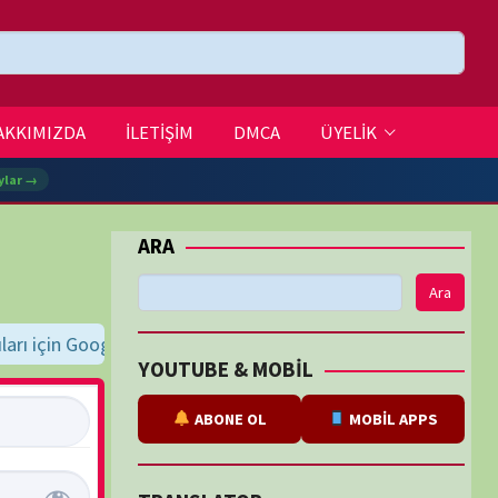
DMCA
ÜYELİK
Ara
zır
"BELGESELSEMO" yaz, bul, indir, keyfini çıkar!
İyi seyirler dileri
BE & MOBİL
ABONE OL
MOBİL APPS
SLATOR
eviri
tarafından