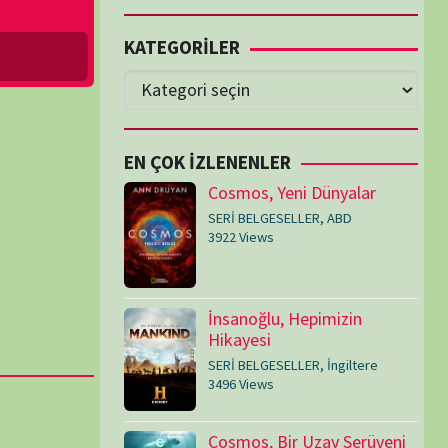
Cosmos, Yeni Dünyalar
SERİ BELGESELLER
,
ABD
3922 Views
İnsanoğlu, Hepimizin
Hikayesi
SERİ BELGESELLER
,
İngiltere
3496 Views
Cosmos, Bir Uzay Serüveni
SERİ BELGESELLER
,
ABD
3086 Views
Medeniyetler
SERİ BELGESELLER
,
ABD
,
İngiltere
1719 Views
Amerika’nın Hikayesi