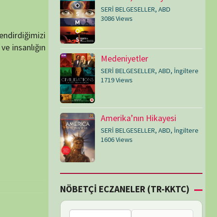
SERİ BELGESELLER
,
ABD
,
İngiltere
1606 Views
Çİ ECZANELER (TR-KKTC)
Bu bölgede nöbetçi
eczane bulunamadı.