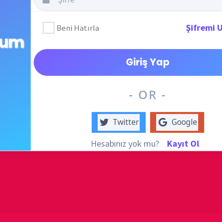
destek
DUYUR
- OR -
Twitter
Google
Hesabınız yok mu?
Kayıt Ol
ATATÜRK
anlatıy
Okullarımızda o
KATEG
th)
KATEG
i Oluştur
EN ÇO