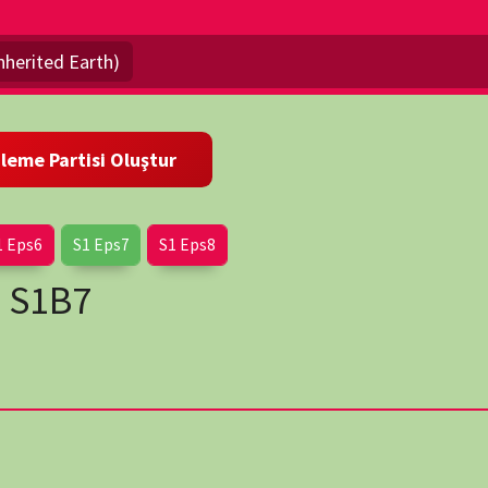
Eps7
S1 Eps8
wp-
or. İnsanlık tarihi boyunca çevremizi nasıl şekillendirdiğimizi
iras kalan dünya, geçmişten günümüze doğanın ve insanlığın
erited Earth)