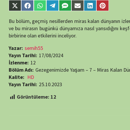
Yayın Tarihi:
25.10.2023
Görüntüleme:
12
Bir yanıt yazın
E-posta adresiniz yayınlanmayacak.
Gerekli alanlar
*
ile işaretlenmişlerdir
Daha sonraki yorumlarımda kullanılması için adım, e-posta adresim