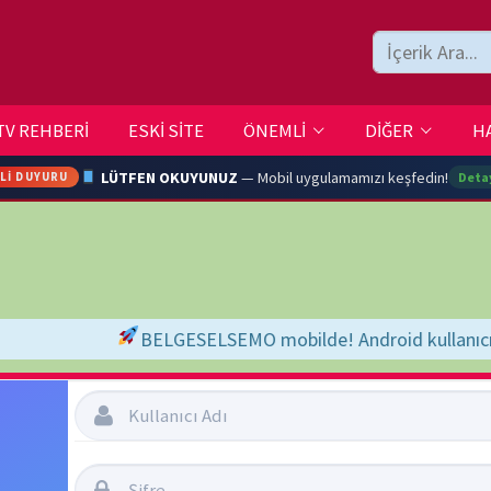
ESKİ SİTE
ÖNEMLİ
DİĞER
HAKKIMIZDA
İLETİŞİM
LÜTFEN OKUYUNUZ
— Mobil uygulamamızı keşfedin!
Detaylar →
ARA
LGESELSEMO mobilde! Android kullanıcıları için Google Play Store'da ha
YOUTU
TRAN
Şifremi Unuttum
Beni Hatırla
Ç