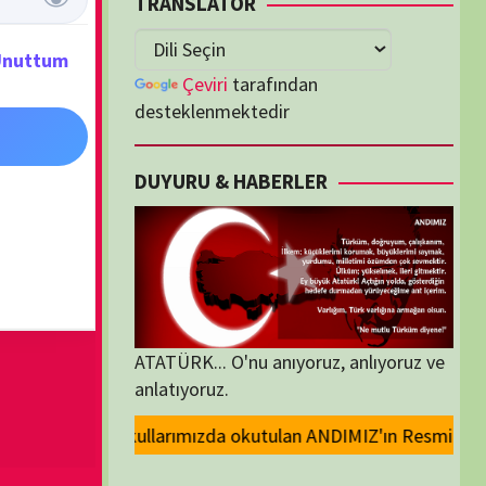
lenmektedir
U & HABERLER
... O'nu anıyoruz, anlıyoruz ve
oruz.
kutulan ANDIMIZ'ın Resmi olarak kaldırılması ve Devlet madalyalarındaki
ORİLER
ORİLER
K İZLENENLER