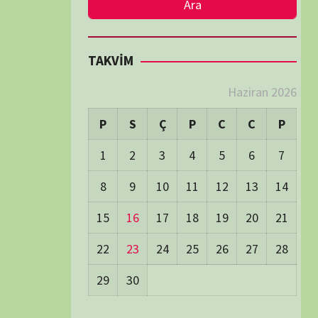
LER
Visitors:
0
 Visitors:
15
ay's Visitors:
78
Days Views:
1.285
0 Days Views:
6.162
65 Days Views:
40.289
Users:
80
ost Date:
24/06/2026
TÜM BELGESELLER