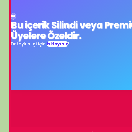
Üyelere Özeldir.
Detaylı bilgi için
tıklayınız
!
Turn off light
Comments
İzleme Partisi
Gezegenimizde Yaşam - 7 - Miras Kalan Dünya (The Inherited Ear
İzleme Partis