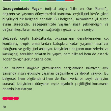
single-tv.php
on
on
on
on
on
on
on
on
on
line
88
X
Facebook
WhatsApp
Telegram
SMS
Email
LinkedIn
Pinterest
Gezegenimizde Yaşam
(orijinal adıyla “Life on Our Planet”),
(Twitter)
doğanın ve yaşamın dünyamızdaki inanılmaz çeşitliliğini keşfe çıkan
büyüleyici bir belgesel serisidir. Bu belgesel, milyonlarca yıl süren
evrim sürecinde, gezegenimizde yaşamın nasıl şekillendiğini ve
değişen koşullara nasıl uyum sağladığını gözler önüne seriyor.
Belgesel, çeşitli habitatlarda, okyanusların derinliklerinden çöl
kumlarına, tropik ormanlardan kutuplara kadar yaşamın nasıl var
olduğunu ve geliştiğini anlatıyor. İzleyicilere doğanın mucizelerini ve
karşılaştığı zorlukları anlatan bu yapım, hem bilimsel hem de estetik
açıdan zengin görüntülerle dolu.
Seri, yalnızca doğanın güzelliklerini sergilemekle kalmıyor, aynı
zamanda insan etkisiyle yaşanan değişimlere de dikkat çekiyor. Bu
belgesel, hem bilgilendirici hem de ilham verici bir seyir deneyimi
sunarak, izleyicilere dünyanın eşsiz biyolojik çeşitliliğini korumanın
önemini hatırlatıyor.
4o