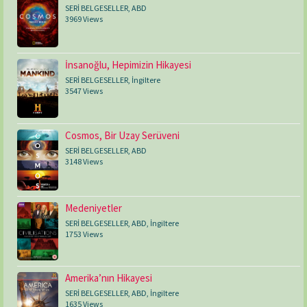
SERİ BELGESELLER
,
ABD
3969 Views
İnsanoğlu, Hepimizin Hikayesi
SERİ BELGESELLER
,
İngiltere
3547 Views
Cosmos, Bir Uzay Serüveni
SERİ BELGESELLER
,
ABD
3148 Views
Medeniyetler
SERİ BELGESELLER
,
ABD
,
İngiltere
1753 Views
Amerika’nın Hikayesi
SERİ BELGESELLER
,
ABD
,
İngiltere
1635 Views