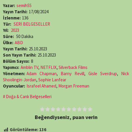
Yazar:
semih55
Yayın Tarihi:
17/08/2024
İzlenme:
136
Tür:
SERİ BELGESELLER
Yıl:
2023
Süre:
50 Dakika
Ülke:
ABD
Yayın Tarihi:
25.10.2023
Son Yayın Tarihi:
25.10.2023
Bölüm Sayısı:
8
Yapımcı:
Amblin TV
,
NETFLIX
,
Silverback Films
Yönetmen:
Adam Chapman
,
Barny Revill
,
Gisle Sverdrup
,
Nick
Shoolingin-Jordan
,
Sophie Lanfear
Oyuncular:
Israfeel Ahamed
,
Morgan Freeman
Doğa & Canlı Belgeselleri
Beğendiyseniz, puan verin
Görüntüleme:
136