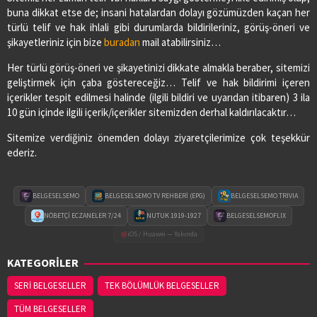
buna dikkat etse de; insani hatalardan dolayı gözümüzden kaçan her
türlü telif ve hak ihlali gibi durumlarda bildirileriniz, görüş-öneri ve
şikayetleriniz için bize
buradan
mail atabilirsiniz…
Her türlü görüş-öneri ve şikayetinizi dikkate almakla beraber, sitemizi
geliştirmek için çaba göstereceğiz… Telif ve hak bildirimi içeren
içerikler tespit edilmesi halinde (ilgili bildiri ve uyarıdan itibaren) 3 ila
10 gün içinde ilgili içerik/içerikler sitemizden derhal kaldırılacaktır…
Sitemize verdiğiniz önemden dolayı ziyaretçilerimize çok teşekkür
ederiz.
BELGESELSEMO
BELGESELSEMO TV REHBERİ (EPG)
BELGESELSEMO TRIVIA
NÖBETÇİ ECZANELER 7/24
NUTUK 1919-1927
BELGESELSEMOFLIX
iOS / Huawei — Yakında
KATEGORİLER
SERİ BELGESELLER
TEK BÖLÜMLÜK BELGESELLER
TÜM BELGESELLER