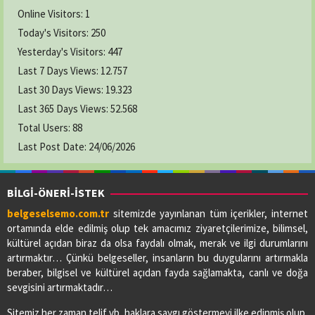
Online Visitors:
1
Today's Visitors:
250
Yesterday's Visitors:
447
Last 7 Days Views:
12.757
Last 30 Days Views:
19.323
Last 365 Days Views:
52.568
Total Users:
88
Last Post Date:
24/06/2026
BİLGİ-ÖNERİ-İSTEK
belgeselsemo.com.tr
sitemizde yayınlanan tüm içerikler, internet
ortamında elde edilmiş olup tek amacımız ziyaretçilerimize, bilimsel,
kültürel açıdan biraz da olsa faydalı olmak, merak ve ilgi durumlarını
artırmaktır… Çünkü belgeseller, insanların bu duygularını artırmakla
beraber, bilgisel ve kültürel açıdan fayda sağlamakta, canlı ve doğa
sevgisini artırmaktadır…
Sitemiz her zaman telif vb. haklara saygı göstermeyi ilke edinmiş olup,