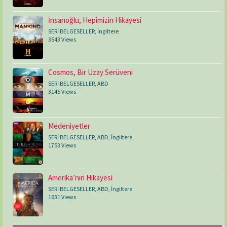
İnsanoğlu, Hepimizin Hikayesi
SERİ BELGESELLER
,
İngiltere
3543 Views
Cosmos, Bir Uzay Serüveni
SERİ BELGESELLER
,
ABD
3145 Views
Medeniyetler
SERİ BELGESELLER
,
ABD
,
İngiltere
1753 Views
Amerika’nın Hikayesi
SERİ BELGESELLER
,
ABD
,
İngiltere
1631 Views