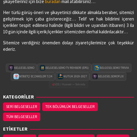
şikayetleriniz için bize
buradan
mail atabilirsiniz…
Her türlü görüş-öneri ve şikayetinizi dikkate almakla beraber, sitemizi
geliştirmek için çaba göstereceğiz… Telif ve hak bildirimi içeren
içerikler tespit edilmesi halinde (ilgili bildiri ve uyarıdan itibaren) 3 ila
10 gün içinde ilgili içerik/içerikler sitemizden derhal kaldırılacaktır…
Sitemize verdiğiniz önemden dolayı ziyaretçilerimize çok teşekkür
ederiz.
BELGESELSEMO
BELGESELSEMO TV REHBERİ (EPG)
BELGESELSEMO TRIVIA
NÖBETÇİ ECZANELER 7/24
NUTUK 1919-1927
BELGESELSEMOFLIX
iOS / Huawei — Yakında
KATEGORİLER
SERİ BELGESELLER
TEK BÖLÜMLÜK BELGESELLER
TÜM BELGESELLER
ETİKETLER