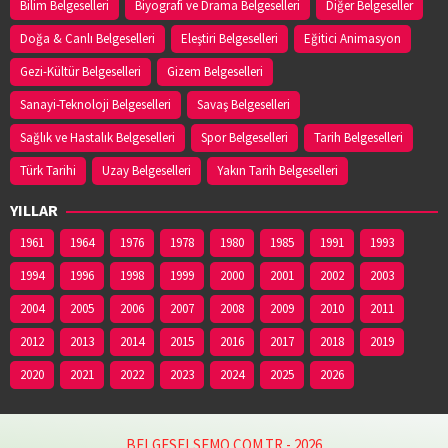
Bilim Belgeselleri
Biyografi ve Drama Belgeselleri
Diğer Belgeseller
Doğa & Canlı Belgeselleri
Eleştiri Belgeselleri
Eğitici Animasyon
Gezi-Kültür Belgeselleri
Gizem Belgeselleri
Sanayi-Teknoloji Belgeselleri
Savaş Belgeselleri
Sağlık ve Hastalık Belgeselleri
Spor Belgeselleri
Tarih Belgeselleri
Türk Tarihi
Uzay Belgeselleri
Yakın Tarih Belgeselleri
YILLAR
1961
1964
1976
1978
1980
1985
1991
1993
1994
1996
1998
1999
2000
2001
2002
2003
2004
2005
2006
2007
2008
2009
2010
2011
2012
2013
2014
2015
2016
2017
2018
2019
2020
2021
2022
2023
2024
2025
2026
BELGESELSEMO.COM.TR - 2026