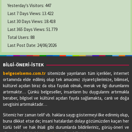
Yesterday's Visitors:
447
Last 7 Days Views:
13.422
Last 30 Days Views:
18.418
Last 365 Days Views:
51.779
Total Users:
88
Last Post Date:
24/06/2026
BİLGİ-ÖNERİ-İSTEK
belgeselsemo.com.tr
sitemizde yayınlanan tüm içerikler, internet
ortamında elde edilmiş olup tek amacımız ziyaretçilerimize, bilimsel,
kültürel açıdan biraz da olsa faydalı olmak, merak ve ilgi durumlarını
artırmaktır… Çünkü belgeseller, insanların bu duygularını artırmakla
beraber, bilgisel ve kültürel açıdan fayda sağlamakta, canlı ve doğa
sevgisini artırmaktadır…
Sitemiz her zaman telif vb. haklara saygı göstermeyi ilke edinmiş olup,
buna dikkat etse de; insani hatalardan dolayı gözümüzden kaçan her
türlü telif ve hak ihlali gibi durumlarda bildirileriniz, görüş-öneri ve