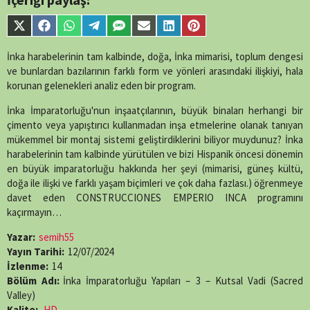
Share
Share
Share
Share
Share
Share
Share
Share
on
on
on
on
on
on
on
on
X
Facebook
WhatsApp
Telegram
SMS
Email
LinkedIn
Pinterest
İnka harabelerinin tam kalbinde, doğa, İnka mimarisi, toplum dengesi
(Twitter)
ve bunlardan bazılarının farklı form ve yönleri arasındaki ilişkiyi, hala
korunan gelenekleri analiz eden bir program.
İnka İmparatorluğu'nun inşaatçılarının, büyük binaları herhangi bir
çimento veya yapıştırıcı kullanmadan inşa etmelerine olanak tanıyan
mükemmel bir montaj sistemi geliştirdiklerini biliyor muydunuz? İnka
harabelerinin tam kalbinde yürütülen ve bizi Hispanik öncesi dönemin
en büyük imparatorluğu hakkında her şeyi (mimarisi, güneş kültü,
doğa ile ilişki ve farklı yaşam biçimleri ve çok daha fazlası.) öğrenmeye
davet eden CONSTRUCCIONES EMPERIO INCA programını
kaçırmayın…
Yazar:
semih55
Yayın Tarihi:
12/07/2024
İzlenme:
14
Bölüm Adı:
İnka İmparatorluğu Yapıları – 3 – Kutsal Vadi (Sacred
Valley)
Kalite:
HD