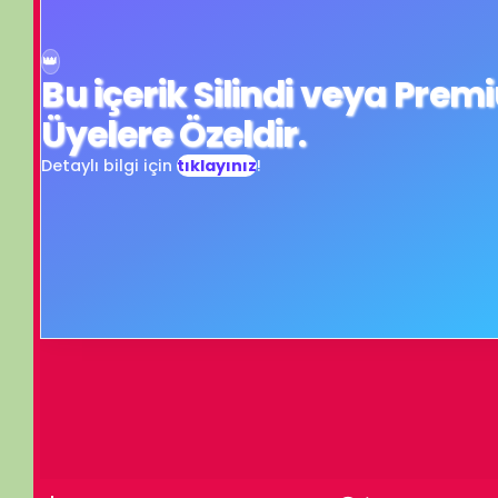
Üyelere Özeldir.
Detaylı bilgi için
tıklayınız
!
Okullarımızda oku
Turn off light
Comments
İzleme Partisi
Uzay'ın Derinliklerinde - 4 - Kara Delikler, Olympus Mons, Jüpiter,
(Black Holes, Olympus Mons, Jupiter, Internation)
İzleme Partis