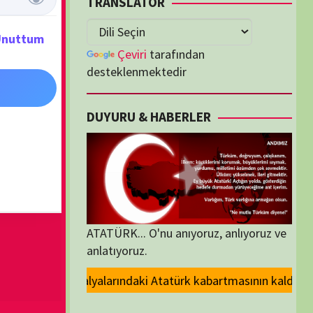
lenmektedir
U & HABERLER
... O'nu anıyoruz, anlıyoruz ve
oruz.
tatürk kabartmasının kaldırılması kararını kınıyoruz.. ANT demek, YEMİN
ORİLER
ORİLER
K İZLENENLER