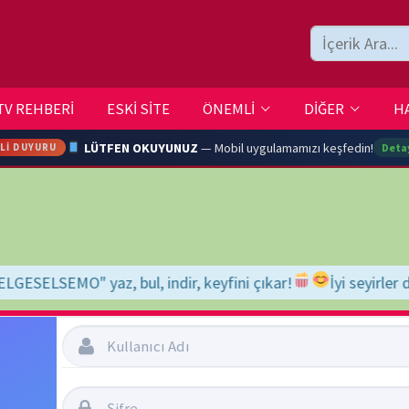
ESKİ SİTE
ÖNEMLİ
DİĞER
HAKKIMIZDA
İLETİŞİM
LÜTFEN OKUYUNUZ
— Mobil uygulamamızı keşfedin!
Detaylar →
ARA
l, indir, keyfini çıkar!
İyi seyirler dileriz...
YOUTU
TRAN
Şifremi Unuttum
Beni Hatırla
Ç