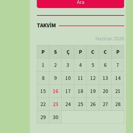
LER
Visitors:
0
 Visitors:
46
ay's Visitors:
62
Days Views:
1.784
0 Days Views:
6.067
65 Days Views:
40.081
Users:
79
ost Date:
24/06/2026
TÜM BELGESELLER