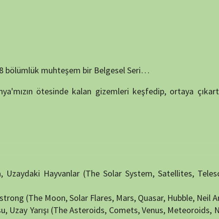
 Hayvanlar (The Solar System, Satellites, Telescopes, Stars,
NÖBET
 Moon, Solar Flares, Mars, Quasar, Hubble, Neil Armstrong)
rışı (The Asteroids, Comets, Venus, Meteoroids, Nebula, Space
nu, Işık Yılı, Uzayda Yemek (The Black Holes, Olympus Mons,
Apollo 11, Kuiper Belt, Uranus, SETI, NASA, Law in Space)
 Yörüngeler, Donught Gezegenler (The Fermi Paradox, Solar
 (The Milky Way, Enecladus, Saturn, Tides, Eclipse, Looking
 Plüton (The Space Walk, Oort Cloud, Mercury, Space Suit, Star
ons, Jüpiter, Uluslararası Uzay İstasyonu, Işık Yılı, Uzayda