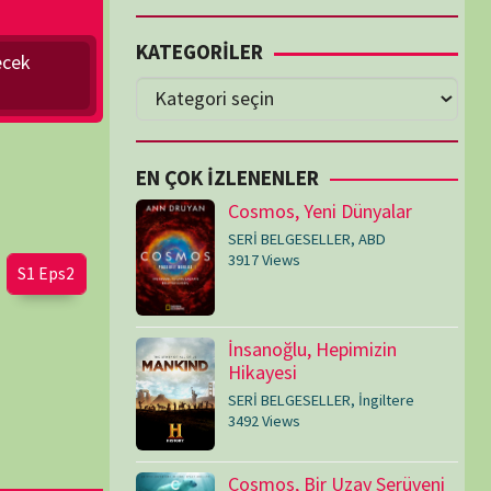
Cosmos, Yeni Dünyalar
SERİ BELGESELLER
,
ABD
3917 Views
İnsanoğlu, Hepimizin
Hikayesi
SERİ BELGESELLER
,
İngiltere
3492 Views
Cosmos, Bir Uzay Serüveni
SERİ BELGESELLER
,
ABD
3074 Views
Medeniyetler
SERİ BELGESELLER
,
ABD
,
İngiltere
1714 Views
Amerika’nın Hikayesi