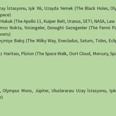
BELGE
 ve site adresim bu tarayıcıya kaydedilsin.