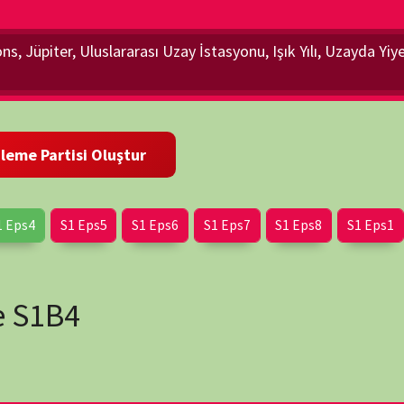
Eps5
S1 Eps6
S1 Eps7
S1 Eps8
S1 Eps1
S1 Eps2
wp-
 muhteşem bir Belgesel Seri…
tesinde kalan gizemleri keşfedip, ortaya çıkartırken Uzayın