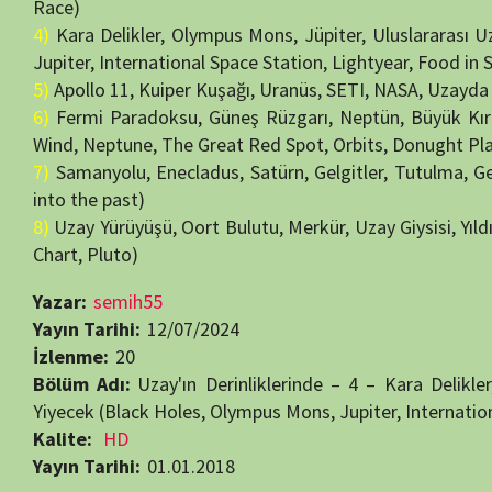
Yiyecek (Black Holes, Olympus Mons, Jupiter, Internation)
Kalite:
HD
Yayın Tarihi:
01.01.2018
Görüntüleme:
20
Bir yanıt yazın
E-posta adresiniz yayınlanmayacak.
Gerekli alanlar
*
ile işaretlenmişlerdir
Daha sonraki yorumlarımda kullanılması için adım, e-posta adresim