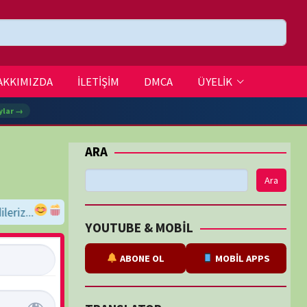
DMCA
ÜYELİK
Ara
BE & MOBİL
ABONE OL
MOBİL APPS
SLATOR
eviri
tarafından