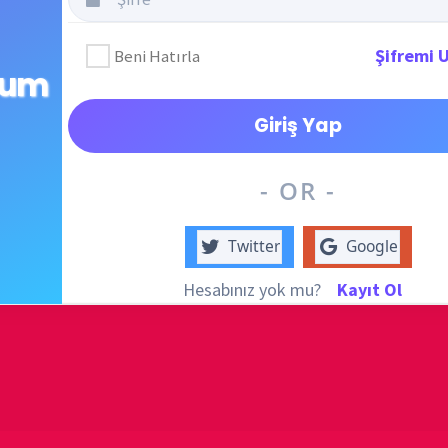
destek
DUYUR
- OR -
Twitter
Google
Hesabınız yok mu?
Kayıt Ol
ATATÜRK
anlatıy
tulan ANDIMIZ'ın Resmi olarak kaldırılması ve Devlet madalyalarındaki A
KATEG
 Uluslararası Uzay İstasyonu, Işık Yılı, Uzayda Yiyecek
KATEG
EN ÇO
i Oluştur