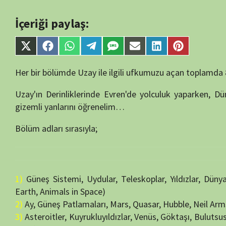
1)
Güneş Sistemi, Uydular, Teleskoplar, Yıldızlar, Dünya, Uzaydaki
Earth, Animals in Space)
2)
Ay, Güneş Patlamaları, Mars, Quasar, Hubble, Neil Armstrong (The
3)
Asteroitler, Kuyrukluyıldızlar, Venüs, Göktaşı, Bulutsusu, Uzay Ya
Race)
4)
Kara Delikler, Olympus Mons, Jüpiter, Uluslararası Uzay İstasyo
Jupiter, International Space Station, Lightyear, Food in Space)
5)
Apollo 11, Kuiper Kuşağı, Uranüs, SETI, NASA, Uzayda Hukuk (The 
6)
Fermi Paradoksu, Güneş Rüzgarı, Neptün, Büyük Kırmızı Nokta,
Wind, Neptune, The Great Red Spot, Orbits, Donught Planets)
7)
Samanyolu, Enecladus, Satürn, Gelgitler, Tutulma, Geçmişe Bakış
into the past)
8)
Uzay Yürüyüşü, Oort Bulutu, Merkür, Uzay Giysisi, Yıldız Haritası,
Chart, Pluto)
Yazar:
semih55
Yayın Tarihi:
12/07/2024
İzlenme:
20
Bölüm Adı:
Uzay'ın Derinliklerinde – 4 – Kara Delikler, Olympus M