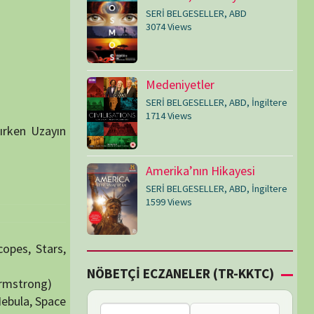
SERİ BELGESELLER
,
ABD
,
İngiltere
1599 Views
Çİ ECZANELER (TR-KKTC)
Bu bölgede nöbetçi
eczane bulunamadı.