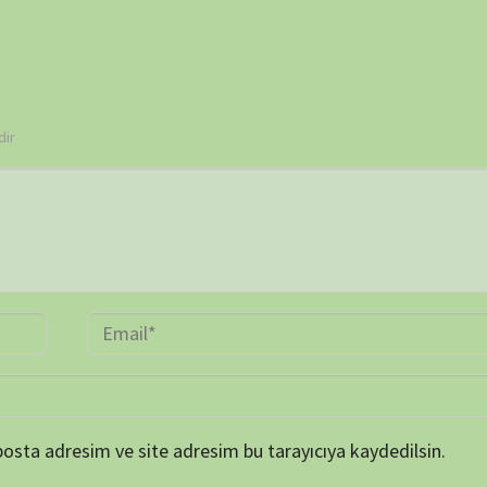
TAKVİ
P
1
8
15
22
29
« Mar
ARŞİV