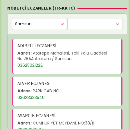
NÖBETÇİ ECZANELER (TR-KKTC)
ADIBELLİ ECZANESİ
Adres:
Atatepe Mahallesi, Toki Yolu Caddesi
No:28AA Atakum / Samsun
03625021222
ALVER ECZANESİ
Adres:
PARK CAD NO:1
03628333540
ASARCIK ECZANESİ
Adres:
CUMHURİYET MEYDANI. NO:38/B
03627912784