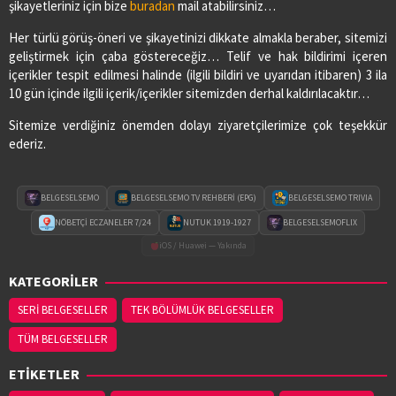
şikayetleriniz için bize
buradan
mail atabilirsiniz…
SAĞLIK ECZANESİ
Her türlü görüş-öneri ve şikayetinizi dikkate almakla beraber, sitemizi
Adres:
CUMHURİYET MAH.1.ZİRAAT SOKAK NO:17/B
geliştirmek için çaba göstereceğiz… Telif ve hak bildirimi içeren
03626474078
içerikler tespit edilmesi halinde (ilgili bildiri ve uyarıdan itibaren) 3 ila
10 gün içinde ilgili içerik/içerikler sitemizden derhal kaldırılacaktır…
Sitemize verdiğiniz önemden dolayı ziyaretçilerimize çok teşekkür
SEDA ECZANESİ
ederiz.
Adres:
ORTA MAH. MUSA KÜÇÜKKURT CAD. NO:2/A
03628213333
BELGESELSEMO
BELGESELSEMO TV REHBERİ (EPG)
BELGESELSEMO TRIVIA
VURAL ECZANESİ
NÖBETÇİ ECZANELER 7/24
NUTUK 1919-1927
BELGESELSEMOFLIX
Adres:
19 MAYIS MAH. HACI ALİ EKİNCİ BULVARI
iOS / Huawei — Yakında
NO:4/C
KATEGORİLER
03622560360
SERİ BELGESELLER
TEK BÖLÜMLÜK BELGESELLER
TÜM BELGESELLER
YASEMİN ECZANESİ
Adres:
EMIREFENDI MAHALLESI HASAN ÇAKIN
ETİKETLER
CADDESI NO:14/B