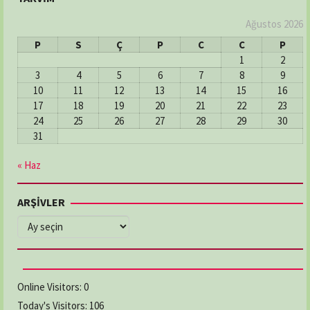
Adres:
MERKEZ MAH: ŞEHİT HAKKI BATI SOK: NO:2/A
03626112246
Ağustos 2026
P
S
Ç
P
C
C
P
1
2
DERECİK ECZANESİ
3
4
5
6
7
8
9
Adres:
Derecik Mahallesi 23 Nısan Caddesi No:82
10
11
12
13
14
15
16
Atakum / Samsun
17
18
19
20
21
22
23
03624655074
24
25
26
27
28
29
30
31
DOKUZ EYLÜL ECZANESİ
« Haz
Adres:
İlyasköy Mahallesi, Aziziye Caddesi,
No:205/A İlkadım / Samsun
ARŞİVLER
03622368481
ARŞİVLER
ELMAS ECZANESİ
Adres:
CUMHURİYET MAH. KEMER CAD. NO:5/2
03628769294
Online Visitors:
0
Today's Visitors:
106