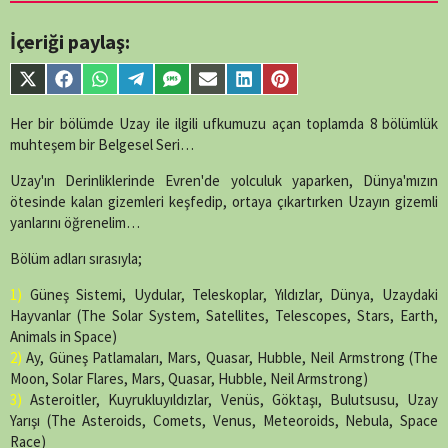
encountered in
/home/belges/public_html/belgeselsemo/wp-
İçeriği paylaş:
content/themes/muvipro/template-
parts/content-
Share
Share
Share
Share
Share
Share
Share
Share
single-
on
on
on
on
on
on
on
on
episode.php
on
X
Facebook
WhatsApp
Telegram
SMS
Email
LinkedIn
Pinterest
Her bir bölümde Uzay ile ilgili ufkumuzu açan toplamda 8 bölümlük
line
89
(Twitter)
muhteşem bir Belgesel Seri…
Uzay'ın Derinliklerinde Evren'de yolculuk yaparken, Dünya'mızın
ötesinde kalan gizemleri keşfedip, ortaya çıkartırken Uzayın gizemli
yanlarını öğrenelim…
Bölüm adları sırasıyla;
1)
Güneş Sistemi, Uydular, Teleskoplar, Yıldızlar, Dünya, Uzaydaki
Hayvanlar (The Solar System, Satellites, Telescopes, Stars, Earth,
Animals in Space)
2)
Ay, Güneş Patlamaları, Mars, Quasar, Hubble, Neil Armstrong (The
Moon, Solar Flares, Mars, Quasar, Hubble, Neil Armstrong)
3)
Asteroitler, Kuyrukluyıldızlar, Venüs, Göktaşı, Bulutsusu, Uzay
Yarışı (The Asteroids, Comets, Venus, Meteoroids, Nebula, Space
Race)