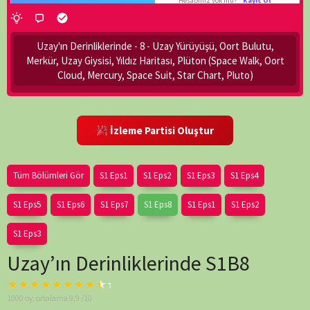
Bu içerik Silindi veya
Premium Üyelere
Özeldir.
Uzay'ın Derinliklerinde - 8 - Uzay Yürüyüşü, Oort Bulutu,
Merkür, Uzay Giysisi, Yıldız Haritası, Plüton (Space Walk, Oort
Detaylı bilgi için
tıklayınız
!
-
Cloud, Mercury, Space Suit, Star Chart, Pluto)
Twitte
İzleme Partisi Oluştur
Hesabınız 
Tüm Bölümleri Gör
S1 Eps1
S1 Eps2
S1 Eps3
S1 Eps4
S1 Eps5
S1 Eps6
S1 Eps7
S1 Eps8
S1 Eps1
S1 Eps2
S1 Eps3
Uzay’ın Derinliklerinde S1B8
Warning
: A non-
1000
oy, ortalama
9,9
/10
numeric value