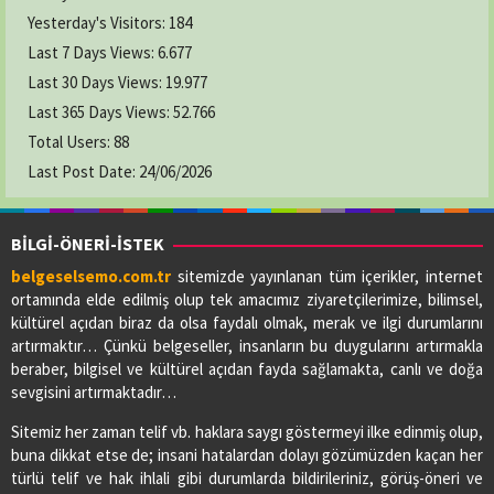
GAMZE ECZANESİ
Yesterday's Visitors:
184
Adres:
YENİ CAMİ MAH. LİSE CAD. NO:64/A
Last 7 Days Views:
6.677
03626222619
Last 30 Days Views:
19.977
Last 365 Days Views:
52.766
Total Users:
KAVAK ECZANESİ
88
Adres:
19 MAYIS MAH. ADNAN MENDERES CAD.
Last Post Date:
24/06/2026
NO:73/A
03627412412
BİLGİ-ÖNERİ-İSTEK
belgeselsemo.com.tr
sitemizde yayınlanan tüm içerikler, internet
LADİK ELİF ECZANESİ
ortamında elde edilmiş olup tek amacımız ziyaretçilerimize, bilimsel,
Adres:
BAHŞİ MAH.GAZİ CAD.NO:56/A
kültürel açıdan biraz da olsa faydalı olmak, merak ve ilgi durumlarını
03627713091
artırmaktır… Çünkü belgeseller, insanların bu duygularını artırmakla
beraber, bilgisel ve kültürel açıdan fayda sağlamakta, canlı ve doğa
sevgisini artırmaktadır…
PİAZZA ECZANESİ
Sitemiz her zaman telif vb. haklara saygı göstermeyi ilke edinmiş olup,
Adres:
YENİ MAH. ÇARŞAMBA CAD. NO:52
buna dikkat etse de; insani hatalardan dolayı gözümüzden kaçan her
03622901605
türlü telif ve hak ihlali gibi durumlarda bildirileriniz, görüş-öneri ve