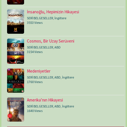
İnsanoğlu, Hepimizin Hikayesi
SERİ BELGESELLER
,
İngiltere
3553 Views
Cosmos, Bir Uzay Serüveni
SERİ BELGESELLER
,
ABD
3154 Views
Medeniyetler
SERİ BELGESELLER
,
ABD
,
İngiltere
1760 Views
Amerika’nın Hikayesi
SERİ BELGESELLER
,
ABD
,
İngiltere
1640 Views