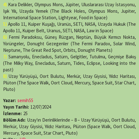
4)
Kara Delikler, Olympus Mons, Jüpiter, Uluslararası Uzay İstasyonu,
Işık Yılı, Uzayda Yemek (The Black Holes, Olympus Mons, Jupiter,
International Space Station, Lightyear, Food in Space)
5)
Apollo 11, Kuiper Kuşağı, Uranüs, SETI, NASA, Uzayda Hukuk (The
Apollo 11, Kuiper Belt, Uranus, SETI, NASA, Law in Space)
6)
Fermi Paradoksu, Güneş Rüzgarı, Neptün, Büyük Kırmızı Nokta,
Yörüngeler, Donught Gezegenler (The Fermi Paradox, Solar Wind,
Neptune, The Great Red Spot, Orbits, Donught Planets)
7)
Samanyolu, Enecladus, Satürn, Gelgitler, Tutulma, Geçmişe Bakış
(The Milky Way, Enecladus, Saturn, Tides, Eclipse, Looking into the
past)
8)
Uzay Yürüyüşü, Oort Bulutu, Merkür, Uzay Giysisi, Yıldız Haritası,
Plüton (The Space Walk, Oort Cloud, Mercury, Space Suit, Star Chart,
Pluto)
Yazar:
semih55
Yayın Tarihi:
12/07/2024
İzlenme:
25
Bölüm Adı:
Uzay'ın Derinliklerinde – 8 – Uzay Yürüyüşü, Oort Bulutu,
Merkür, Uzay Giysisi, Yıldız Haritası, Plüton (Space Walk, Oort Cloud,
Mercury, Space Suit, Star Chart, Pluto)