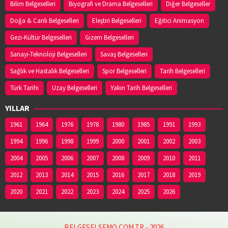
03625443111
Bilim Belgeselleri
Biyografi ve Drama Belgeselleri
Diğer Belgeseller
Doğa & Canlı Belgeselleri
Eleştiri Belgeselleri
Eğitici Animasyon
YENİ HAVZA ECZANESİ
Gezi-Kültür Belgeselleri
Gizem Belgeselleri
Adres:
İCADİYE MAH. KAZIMPAŞA CAD. NO:48/1
Sanayi-Teknoloji Belgeselleri
Savaş Belgeselleri
03627141953
Sağlık ve Hastalık Belgeselleri
Spor Belgeselleri
Tarih Belgeselleri
Türk Tarihi
Uzay Belgeselleri
Yakın Tarih Belgeselleri
YİĞİT ECZANESİ
Adres:
Eyüp Sultan Mahallesi, Şeyh Şamil Sokak
YILLAR
No:1AA Ayvacık / Samsun
1961
03628132140
1964
1976
1978
1980
1985
1991
1993
1994
1996
1998
1999
2000
2001
2002
2003
2004
2005
2006
2007
2008
2009
2010
2011
2012
2013
2014
2015
2016
2017
2018
2019
2020
2021
2022
2023
2024
2025
2026
BELGESELSEMO.COM.TR - 2026