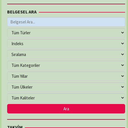
BELGESEL ARA
AYŞEGÜL ECZANESİ
Adres:
MEVLANA MAH. YUKARIBAKIRPINARI SOK.
NO:21/C
03625026232
ÇAKIRLAR ECZANESİ
Adres:
YALI MAH. ATATÜRK BULVARI NO:263/B
03624577799
ÇEVRE ECZANESİ
Adres:
Çiftlik Mahallesi, 100. Yıl Bulvarı No:225/A
İlkadım / Samsun
03622336321
DENİZ ECZANESİ
TAKVİM