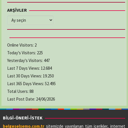
ARŞİVLER
ARŞİVLER
Online Visitors:
2
Today's Visitors:
225
Yesterday's Visitors:
447
Last 7 Days Views:
12.684
Last 30 Days Views:
19.250
Last 365 Days Views:
52.495
Total Users:
88
Last Post Date:
24/06/2026
BİLGİ-ÖNERİ-İSTEK
belgeselsemo.com.tr
sitemizde yayınlanan tüm içerikler, internet