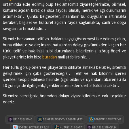
ortamında elde edilmiş olup tek amacımız ziyaretçilerimize, bilimsel,
kültürel açıdan biraz da olsa faydalı olmak, merak ve ilgi durumlarını
artırmaktır… Çünkü belgeseller, insanların bu duygularını artırmakla
beraber, bilgisel ve kültürel açıdan fayda sağlamakta, canlı ve doğa
sevgisini artırmaktadır…
Sitemiz her zaman telif vb. haklara saygı göstermeyi ilke edinmiş olup,
buna dikkat etse de; insani hatalardan dolayı gözümüzden kaçan her
türlü telif ve hak ihlali gibi durumlarda bildirileriniz, görüş-öneri ve
şikayetleriniz için bize
buradan
mail atabilirsiniz…
Her türlü görüş-öneri ve şikayetinizi dikkate almakla beraber, sitemizi
geliştirmek için çaba göstereceğiz… Telif ve hak bildirimi içeren
içerikler tespit edilmesi halinde (ilgili bildiri ve uyarıdan itibaren) 3 ila
10 gün içinde ilgili içerik/içerikler sitemizden derhal kaldırılacaktır…
Sitemize verdiğiniz önemden dolayı ziyaretçilerimize çok teşekkür
ederiz.
BELGESELSEMO
BELGESELSEMO TV REHBERİ (EPG)
BELGESELSEMO TRIVIA
NÖBETÇİ ECZANELER 7/24
NUTUK 1919-1927
BELGESELSEMOFLIX