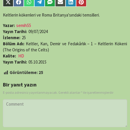
Share
Share
Share
Share
Share
Share
Share
Share
single-
on
on
on
on
on
on
on
on
episode.php
on
X
Facebook
WhatsApp
Telegram
SMS
Email
LinkedIn
Pinterest
Keltlerin kökenleri ve Roma Britanya'sındaki temsilleri.
line
89
(Twitter)
Yazar:
semih55
Yayın Tarihi:
09/07/2024
İzlenme:
25
Bölüm Adı:
Keltler, Kan, Demir ve Fedakârlık – 1 – Keltlerin Kökeni
(The Origins of the Celts)
Kalite:
HD
Yayın Tarihi:
05.10.2015
Görüntüleme:
25
Bir yanıt yazın
E-posta adresiniz yayınlanmayacak.
Gerekli alanlar
*
ile işaretlenmişlerdir