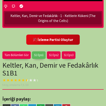
Keltler, Kan, Demir ve Fedakârlık - 1 - Keltlerin Kökeni (The
Origins of the Celts)
İzleme Partisi Oluştur
Tüm Bölümleri Gör
S1 Eps1
S1 Eps2
S1 Eps3
Keltler, Kan, Demir ve Fedakârlık
S1B1
Warning
: A non-
54
oy, ortalama
7,5
/10
numeric value
encountered in
/home/belges/public_html/belgeselsemo/wp-
İçeriği paylaş:
content/themes/muvipro/template-
parts/content-