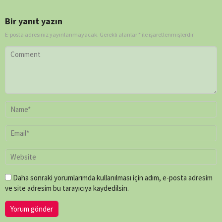
Townend
,
Louise
Bir yanıt yazın
Say
,
Mark
E-posta adresiniz yayınlanmayacak.
Gerekli alanlar
*
ile işaretlenmişlerdir
Bridge
,
Mike
Rowe
,
Paul
O'Connor
,
Peter
Chinn
,
Shaun
Trevisick
Daha sonraki yorumlarımda kullanılması için adım, e-posta adresim
ve site adresim bu tarayıcıya kaydedilsin.