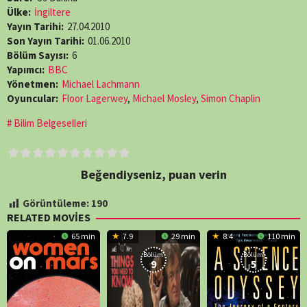
Ülke:
İngiltere
Yayın Tarihi:
27.04.2010
Son Yayın Tarihi:
01.06.2010
Bölüm Sayısı:
6
Yapımcı:
BBC
Yönetmen:
Michael Lachmann
Oyuncular:
Floor Lagerwey
,
Michael Mosley
,
Simon Chaplin
Bilim Belgeselleri
Beğendiyseniz, puan verin
Görüntüleme:
190
RELATED MOVIES
65 min
7.9
29 min
8.4
110 min
Bölüm:
Bölüm:
9
5