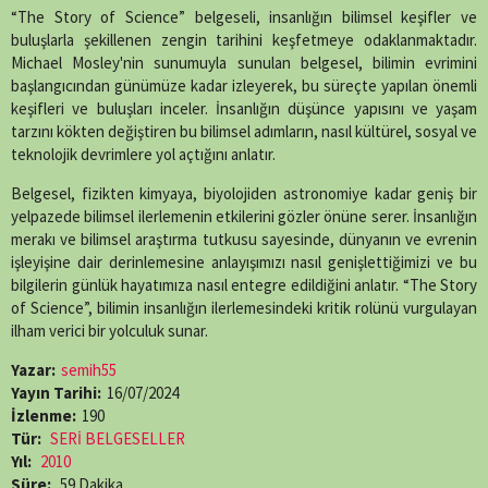
X
Facebook
WhatsApp
Telegram
SMS
Email
LinkedIn
Pinterest
“The Story of Science” belgeseli, insanlığın bilimsel keşifler ve
(Twitter)
buluşlarla şekillenen zengin tarihini keşfetmeye odaklanmaktadır.
Michael Mosley'nin sunumuyla sunulan belgesel, bilimin evrimini
başlangıcından günümüze kadar izleyerek, bu süreçte yapılan önemli
keşifleri ve buluşları inceler. İnsanlığın düşünce yapısını ve yaşam
tarzını kökten değiştiren bu bilimsel adımların, nasıl kültürel, sosyal ve
teknolojik devrimlere yol açtığını anlatır.
Belgesel, fizikten kimyaya, biyolojiden astronomiye kadar geniş bir
yelpazede bilimsel ilerlemenin etkilerini gözler önüne serer. İnsanlığın
merakı ve bilimsel araştırma tutkusu sayesinde, dünyanın ve evrenin
işleyişine dair derinlemesine anlayışımızı nasıl genişlettiğimizi ve bu
bilgilerin günlük hayatımıza nasıl entegre edildiğini anlatır. “The Story
of Science”, bilimin insanlığın ilerlemesindeki kritik rolünü vurgulayan
ilham verici bir yolculuk sunar.
Yazar:
semih55
Yayın Tarihi:
16/07/2024
İzlenme:
190
Tür:
SERİ BELGESELLER
Yıl:
2010
Süre:
59 Dakika