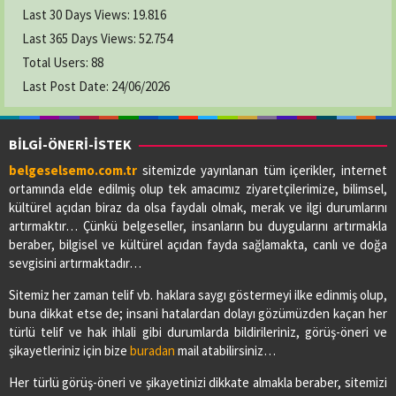
Last 30 Days Views:
19.816
Last 365 Days Views:
52.754
Total Users:
88
Last Post Date:
24/06/2026
BİLGİ-ÖNERİ-İSTEK
belgeselsemo.com.tr
sitemizde yayınlanan tüm içerikler, internet
ortamında elde edilmiş olup tek amacımız ziyaretçilerimize, bilimsel,
kültürel açıdan biraz da olsa faydalı olmak, merak ve ilgi durumlarını
artırmaktır… Çünkü belgeseller, insanların bu duygularını artırmakla
beraber, bilgisel ve kültürel açıdan fayda sağlamakta, canlı ve doğa
sevgisini artırmaktadır…
Sitemiz her zaman telif vb. haklara saygı göstermeyi ilke edinmiş olup,
buna dikkat etse de; insani hatalardan dolayı gözümüzden kaçan her
türlü telif ve hak ihlali gibi durumlarda bildirileriniz, görüş-öneri ve
şikayetleriniz için bize
buradan
mail atabilirsiniz…
Her türlü görüş-öneri ve şikayetinizi dikkate almakla beraber, sitemizi