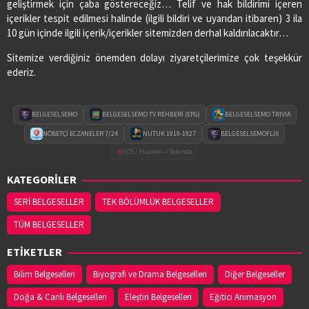
geliştirmek için çaba göstereceğiz… Telif ve hak bildirimi içeren
içerikler tespit edilmesi halinde (ilgili bildiri ve uyarıdan itibaren) 3 ila
10 gün içinde ilgili içerik/içerikler sitemizden derhal kaldırılacaktır…
Sitemize verdiğiniz önemden dolayı ziyaretçilerimize çok teşekkür
ederiz.
BELGESELSEMO
BELGESELSEMO TV REHBERİ (EPG)
BELGESELSEMO TRIVIA
NÖBETÇİ ECZANELER 7/24
NUTUK 1919-1927
BELGESELSEMOFLIX
iOS / Huawei — Yakında
KATEGORİLER
SERİ BELGESELLER
TEK BÖLÜMLÜK BELGESELLER
TÜM BELGESELLER
ETİKETLER
Bilim Belgeselleri
Biyografi ve Drama Belgeselleri
Diğer Belgeseller
Doğa & Canlı Belgeselleri
Eleştiri Belgeselleri
Eğitici Animasyon