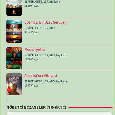
SERİ BELGESELLER
,
İngiltere
3549 Views
Cosmos, Bir Uzay Serüveni
SERİ BELGESELLER
,
ABD
3152 Views
Medeniyetler
SERİ BELGESELLER
,
ABD
,
İngiltere
1756 Views
Amerika’nın Hikayesi
SERİ BELGESELLER
,
ABD
,
İngiltere
1637 Views
NÖBETÇİ ECZANELER (TR-KKTC)