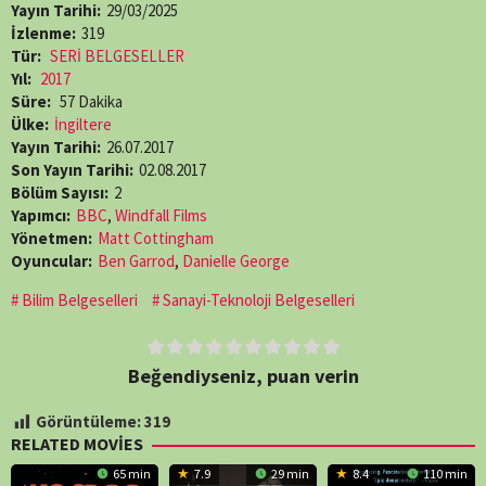
Yayın Tarihi:
29/03/2025
İzlenme:
319
Tür:
SERİ BELGESELLER
Yıl:
2017
Süre:
57 Dakika
Ülke:
İngiltere
Yayın Tarihi:
26.07.2017
Son Yayın Tarihi:
02.08.2017
Bölüm Sayısı:
2
Yapımcı:
BBC
,
Windfall Films
Yönetmen:
Matt Cottingham
Oyuncular:
Ben Garrod
,
Danielle George
Bilim Belgeselleri
Sanayi-Teknoloji Belgeselleri
Beğendiyseniz, puan verin
Görüntüleme:
319
RELATED MOVIES
65 min
7.9
29 min
8.4
110 min