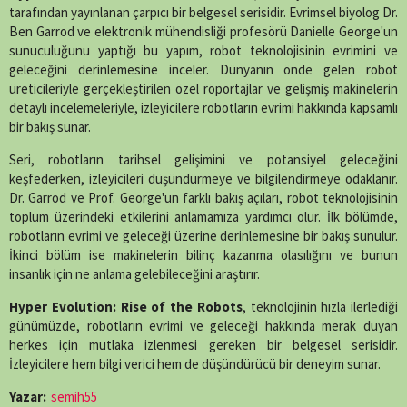
(Twitter)
tarafından yayınlanan çarpıcı bir belgesel serisidir.
Evrimsel biyolog Dr.
Ben Garrod ve elektronik mühendisliği profesörü Danielle George'un
sunuculuğunu yaptığı bu yapım, robot teknolojisinin evrimini ve
geleceğini derinlemesine inceler.
Dünyanın önde gelen robot
üreticileriyle gerçekleştirilen özel röportajlar ve gelişmiş makinelerin
detaylı incelemeleriyle, izleyicilere robotların evrimi hakkında kapsamlı
bir bakış sunar.
Seri, robotların tarihsel gelişimini ve potansiyel geleceğini
keşfederken, izleyicileri düşündürmeye ve bilgilendirmeye odaklanır.
Dr. Garrod ve Prof. George'un farklı bakış açıları, robot teknolojisinin
toplum üzerindeki etkilerini anlamamıza yardımcı olur.
İlk bölümde,
robotların evrimi ve geleceği üzerine derinlemesine bir bakış sunulur.
İkinci bölüm ise makinelerin bilinç kazanma olasılığını ve bunun
insanlık için ne anlama gelebileceğini araştırır.
​
Hyper Evolution: Rise of the Robots
, teknolojinin hızla ilerlediği
günümüzde, robotların evrimi ve geleceği hakkında merak duyan
herkes için mutlaka izlenmesi gereken bir belgesel serisidir.
İzleyicilere hem bilgi verici hem de düşündürücü bir deneyim sunar.
Yazar:
semih55