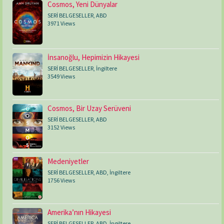
Cosmos, Yeni Dünyalar
SERİ BELGESELLER
,
ABD
3971 Views
İnsanoğlu, Hepimizin Hikayesi
SERİ BELGESELLER
,
İngiltere
3549 Views
Cosmos, Bir Uzay Serüveni
SERİ BELGESELLER
,
ABD
3152 Views
Medeniyetler
SERİ BELGESELLER
,
ABD
,
İngiltere
1756 Views
Amerika’nın Hikayesi
SERİ BELGESELLER
,
ABD
,
İngiltere