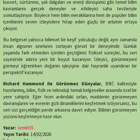
kuvvet, sürtünme, şok dalgaları ve enerji dönüşümü gibi temel bilim
kavramlarını gerçek deneyler ve etkileyici saha testleriyle
somutlaştırıyor. Böylece hem bilim meraklılarına hem de popüler bilim
içeriklerini seven izleyicilere hitap eden güçlü bir anlatım ortaya
çıkuyor.
Bu belgesel yalnızca bilimsel bir keşif yolculuğu değil; aynı zamanda
insan algısının sınırlarını zorlayan görsel bir deneyimdir. Günlük
yaşamda fark etmeden içinden geçtiğimiz fiziksel süreçler, bu seri
sayesinde adeta yeni bir boyut kazanıyor. İzleyici, görünmeyeni
görmeyi öğrenirken doğanın işleyişine dair hayranlık uyandıran bir
perspektif kazanıyor.
Richard Hammond ile Görünmez Dünyalar
, BBC kalitesiyle
hazırlanmış, bilim, fizik ve teknoloji temalı belgeseller arasında özel bir
yere sahiptir. Eğer hızın ardındaki sırları, maddenin görünmeyen
davranışlarını ve evrenin gizli dinamiklerini keşfetmek istiyorsanız, bu
seri sizi gerçekliğin perde arkasına davet ediyor. Bilimin görünmeyen
yüzünü keşfetmeye hazır olun.
Yazar:
semih55
Yayın Tarihi:
14/02/2026