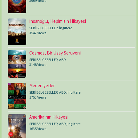
3969 Views
İnsanoğlu, Hepimizin Hikayesi
SERİ BELGESELLER
,
İngiltere
3547 Views
Cosmos, Bir Uzay Serüveni
SERİ BELGESELLER
,
ABD
3148 Views
Medeniyetler
SERİ BELGESELLER
,
ABD
,
İngiltere
1753 Views
Amerika’nın Hikayesi
SERİ BELGESELLER
,
ABD
,
İngiltere
1635 Views