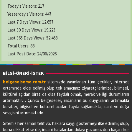
Today's Visitors:
217
Yesterday's Visitors:
447
Last 7 Days Views:
12.657
Last 30 Days Views:
19.223
Last 365 Days Views:
52.468
Total Users:
88
Last Post Date:
24/06/2026
BİLGİ-ÖNERİ-İSTEK
belgeselsemo.com.tr
sitemizde yayınlanan tüm içerikler, internet
ortamında elde edilmiş olup tek amacımız ziyaretçilerimize, bilimsel,
kültürel açıdan biraz da olsa faydalı olmak, merak ve ilgi durumlarını
artırmaktır… Çünkü belgeseller, insanların bu duygularını artırmakla
beraber, bilgisel ve kültürel açıdan fayda sağlamakta, canlı ve doğa
sevgisini artırmaktadır…
Sitemiz her zaman telif vb. haklara saygı göstermeyi ilke edinmiş olup,
buna dikkat etse de; insani hatalardan dolayı gözümüzden kaçan her