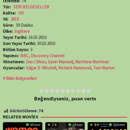
İzlenme:
74
Tür:
SERİ BELGESELLER
Kalite:
HD
Yıl:
2010
Süre:
59 Dakika
Ülke:
İngiltere
Yayın Tarihi:
16.03.2010
Son Yayın Tarihi:
30.03.2010
Bölüm Sayısı:
3
Yapımcı:
BBC
,
Discovery Channel
Yönetmen:
Dan Clifton
,
Gavin Maxwell
,
Matthew Wortman
Oyuncular:
Edgar D. Mitchell
,
Richard Hammond
,
Tom Warner
Bilim Belgeselleri
Beğendiyseniz, puan verin
Görüntüleme:
74
RELATED MOVIES
65 min
7.9
29 min
8.4
110 min