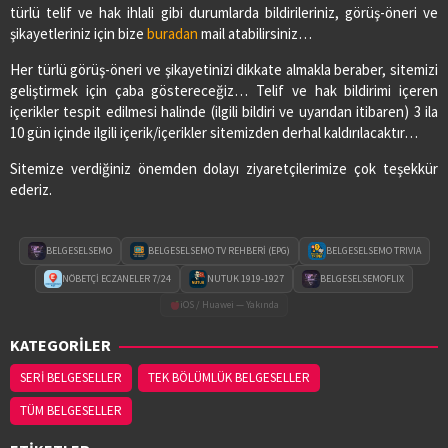
türlü telif ve hak ihlali gibi durumlarda bildirileriniz, görüş-öneri ve
şikayetleriniz için bize
buradan
mail atabilirsiniz…
Her türlü görüş-öneri ve şikayetinizi dikkate almakla beraber, sitemizi
geliştirmek için çaba göstereceğiz… Telif ve hak bildirimi içeren
içerikler tespit edilmesi halinde (ilgili bildiri ve uyarıdan itibaren) 3 ila
10 gün içinde ilgili içerik/içerikler sitemizden derhal kaldırılacaktır…
Sitemize verdiğiniz önemden dolayı ziyaretçilerimize çok teşekkür
ederiz.
BELGESELSEMO
BELGESELSEMO TV REHBERİ (EPG)
BELGESELSEMO TRIVIA
NÖBETÇİ ECZANELER 7/24
NUTUK 1919-1927
BELGESELSEMOFLIX
iOS / Huawei — Yakında
KATEGORİLER
SERİ BELGESELLER
TEK BÖLÜMLÜK BELGESELLER
TÜM BELGESELLER