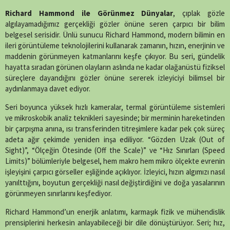
on
on
on
on
on
on
on
on
line
88
X
Facebook
WhatsApp
Telegram
SMS
Email
LinkedIn
Pinterest
Richard Hammond ile Görünmez Dünyalar
, çıplak gözle
(Twitter)
algılayamadığımız gerçekliği gözler önüne seren çarpıcı bir bilim
belgesel serisidir. Ünlü sunucu
Richard Hammond
, modern bilimin en
ileri görüntüleme teknolojilerini kullanarak zamanın, hızın, enerjinin ve
maddenin görünmeyen katmanlarını keşfe çıkıyor. Bu seri, gündelik
hayatta sıradan görünen olayların aslında ne kadar olağanüstü fiziksel
süreçlere dayandığını gözler önüne sererek izleyiciyi bilimsel bir
aydınlanmaya davet ediyor.
Seri boyunca yüksek hızlı kameralar, termal görüntüleme sistemleri
ve mikroskobik analiz teknikleri sayesinde; bir merminin hareketinden
bir çarpışma anına, ısı transferinden titreşimlere kadar pek çok süreç
adeta ağır çekimde yeniden inşa ediliyor. “Gözden Uzak (Out of
Sight)”, “Ölçeğin Ötesinde (Off the Scale)” ve “Hız Sınırları (Speed
Limits)” bölümleriyle belgesel, hem makro hem mikro ölçekte evrenin
işleyişini çarpıcı görseller eşliğinde açıklıyor. İzleyici, hızın algımızı nasıl
yanılttığını, boyutun gerçekliği nasıl değiştirdiğini ve doğa yasalarının
görünmeyen sınırlarını keşfediyor.
Richard Hammond’un enerjik anlatımı, karmaşık fizik ve mühendislik
prensiplerini herkesin anlayabileceği bir dile dönüştürüyor. Seri; hız,