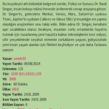
X
Facebook
WhatsApp
Telegram
SMS
Email
LinkedIn
Pinterest
Bu büyüleyici altı bölümlük belgesel seride, Fizikçi ve Sunucu Dr. Basil
(Twitter)
Singer, insan kobayı rolünü hevesle üstlenerek cevap arayışına giriyor.
Dr. Singer'ın, gelecekte Merkür, Venüs, Mars, Satürn'ün uydusu
Titan, Jüpiter'in uyduları Callisto ve Gliese 581c'yi insanlığın evi yapma
olasılığını araştırırken onu takip edin. Bilim adına Dr. Singer, kendisini
aşırı sıcaklıklara maruz bırakıyor, insanları zorlu ortamlarda hayatta
tutmak için tasarlanmış yeni hayatta kalma teknolojilerini test ediyor,
sıfır yerçekiminde seyahat etmenin zorluklarını yaşıyor, gökyüzünde
yeni insan yaşam alanları için fikirleri keşfediyor ve çok daha fazlasını
yapıyor.
Yazar:
semih55
Yayın Tarihi:
09/08/2024
İzlenme:
121
Tür:
SERİ BELGESELLER
Yıl:
2009
Süre:
60 Dakika
Ülke:
ABD
Yayın Tarihi:
24.01.2009
Son Yayın Tarihi:
24.01.2009
Bölüm Sayısı:
6