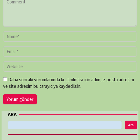
Mike
Rowe
,
Paul
O'Connor
,
Peter
Chinn
,
Shaun
Trevisick
Daha sonraki yorumlarımda kullanılması için adım, e-posta adresim
ve site adresim bu tarayıcıya kaydedilsin.
ARA
Ara