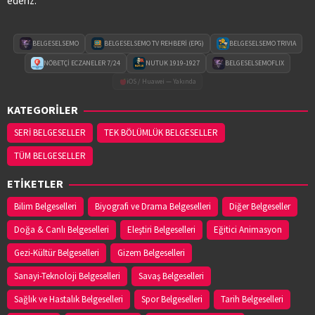
ederiz.
BELGESELSEMO
BELGESELSEMO TV REHBERİ (EPG)
BELGESELSEMO TRIVIA
NÖBETÇİ ECZANELER 7/24
NUTUK 1919-1927
BELGESELSEMOFLIX
iOS / Huawei — Yakında
KATEGORİLER
SERİ BELGESELLER
TEK BÖLÜMLÜK BELGESELLER
TÜM BELGESELLER
ETİKETLER
Bilim Belgeselleri
Biyografi ve Drama Belgeselleri
Diğer Belgeseller
Doğa & Canlı Belgeselleri
Eleştiri Belgeselleri
Eğitici Animasyon
Gezi-Kültür Belgeselleri
Gizem Belgeselleri
Sanayi-Teknoloji Belgeselleri
Savaş Belgeselleri
Sağlık ve Hastalık Belgeselleri
Spor Belgeselleri
Tarih Belgeselleri