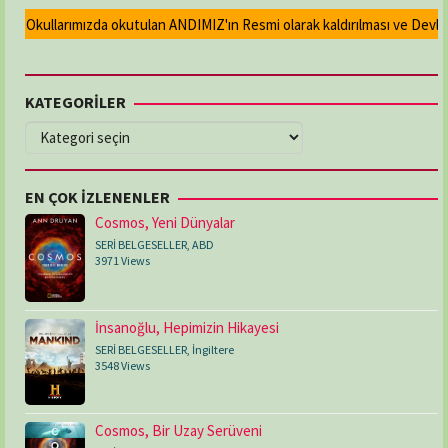
Okullarımızda okutulan ANDIMIZ'ın Resmi olarak kaldırılması ve Devlet ma
KATEGORİLER
KATEGORİLER
EN ÇOK İZLENENLER
Cosmos, Yeni Dünyalar
SERİ BELGESELLER
,
ABD
3971 Views
İnsanoğlu, Hepimizin Hikayesi
SERİ BELGESELLER
,
İngiltere
3548 Views
Cosmos, Bir Uzay Serüveni