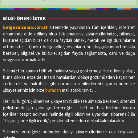
BİLGİ-ÖNERİ-İSTEK
belgeselsemo.com.tr
sitemizde yayınlanan tüm içerikler, internet
ortamında elde edilmiş olup tek amacımız ziyaretçilerimize, bilimsel,
kültürel açıdan biraz da olsa faydalı olmak, merak ve ilgi durumlarını
artırmaktır… Çünkü belgeseller, insanların bu duygularını artırmakla
beraber, bilgisel ve kültürel açıdan fayda sağlamakta, canlı ve doğa
sevgisini artırmaktadır…
Sitemiz her zaman telif vb. haklara saygı göstermeyi ilke edinmiş olup,
buna dikkat etse de; insani hatalardan dolayı gözümüzden kaçan her
türlü telif ve hak ihlali gibi durumlarda bildirileriniz, görüş-öneri ve
şikayetleriniz için bize
buradan
mail atabilirsiniz…
Her türlü görüş-öneri ve şikayetinizi dikkate almakla beraber, sitemizi
geliştirmek için çaba göstereceğiz… Telif ve hak bildirimi içeren
içerikler tespit edilmesi halinde (ilgili bildiri ve uyarıdan itibaren) 3 ila
10 gün içinde ilgili içerik/içerikler sitemizden derhal kaldırılacaktır…
Sitemize verdiğiniz önemden dolayı ziyaretçilerimize çok teşekkür