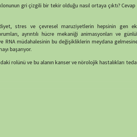
NÖBET
puan verin