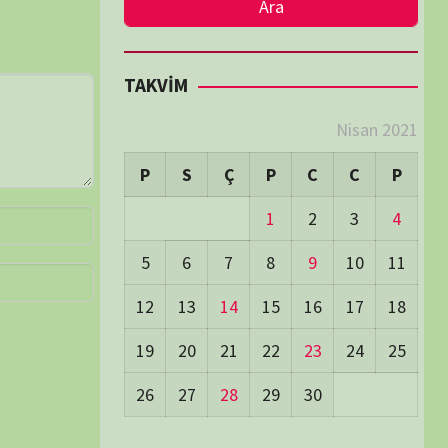
LER
Visitors:
1
 Visitors:
54
ay's Visitors:
54
Days Views:
1.774
0 Days Views:
6.025
65 Days Views:
40.143
Users:
79
ost Date:
24/06/2026
TÜM BELGESELLER