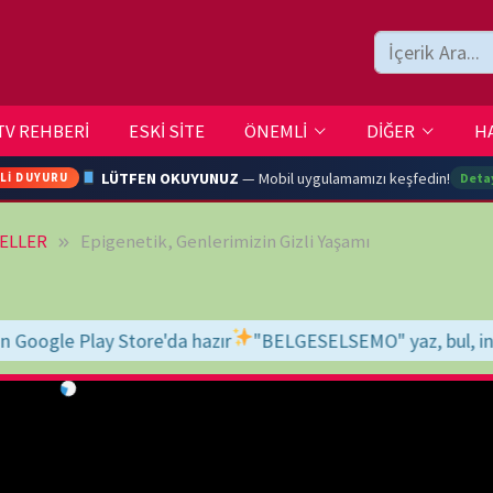
ESKİ SİTE
ÖNEMLİ
DİĞER
HAKKIMIZDA
İLETİŞİM
LÜTFEN OKUYUNUZ
— Mobil uygulamamızı keşfedin!
Detaylar →
igenetik, Genlerimizin Gizli Yaşamı
ARA
a hazır
"BELGESELSEMO" yaz, bul, indir, keyfini çıkar!
İyi seyirler 
YOUTU
TRAN
Ç