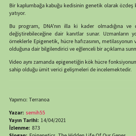
Yapımcı: Terranoa
Yazar:
semih55
Yayın Tarihi:
14/04/2021
İzlenme:
873
Slogan:
Epigenetics, The Hidden Life Of Our Genes
Tür:
TEK BÖLÜMLÜK BELGESELLER
Kalite:
HD
Yıl:
2011
Ülke:
Fransa
Yayın Tarihi:
09.05.2011
Dil:
Türkçe Dublaj
Bütçe:
$ 0,00
Yönetmen:
Herve Nisic
Bilim Belgeselleri
Sağlık ve Hastalık Belgeselleri
Beğendiyseniz, 
Görüntüleme:
873