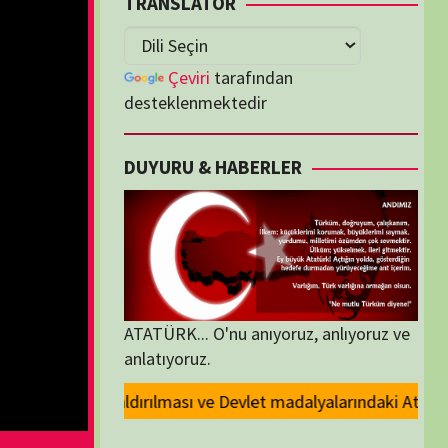
lenmektedir
U & HABERLER
... O'nu anıyoruz, anlıyoruz ve
oruz.
evlet madalyalarındaki Atatürk kabartmasının kaldırılması kararını kını
ORİLER
ORİLER
K İZLENENLER