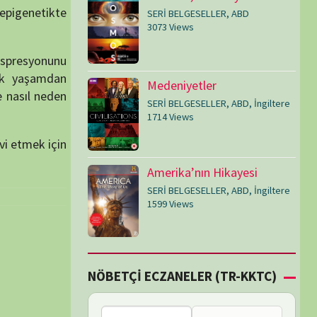
SERİ BELGESELLER
,
ABD
,
İngiltere
1599 Views
Çİ ECZANELER (TR-KKTC)
Bu bölgede nöbetçi
eczane bulunamadı.