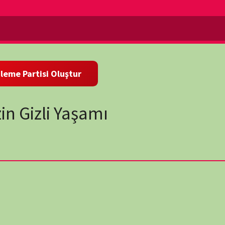
li Yaşamı
zgili bir tekir olduğu nasıl ortaya çıktı? Cevap epigenetikte
 ve çevresel maruziyetlerin hepsinin gen ekspresyonunu
ayrıntılı hücre mekaniği animasyonları ve günlük yaşamdan
ahalesinin bu değişikliklerin meydana gelmesine nasıl neden
or.
 bu alanın kanser ve nörolojik hastalıkları tedavi etmek için