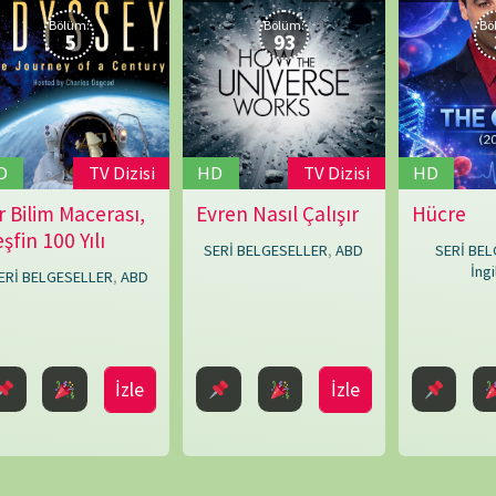
Kate
Dart
,
Lorne
TAKVİ
Townend
,
Louise
Say
,
Mark
P
Bridge
,
Mike
Rowe
,
5
Paul
O'Connor
,
12
Peter
 ve site adresim bu tarayıcıya kaydedilsin.
Chinn
,
19
Shaun
26
Trevisick
« Mar
ARŞİV