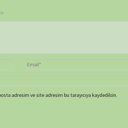
ARŞİV
Online 
Today's
Yesterd
Last 7 
Last 3
Last 3
Total 
Last P
KATEGORİLER
et ortamında elde
SERİ BELGESELLER
TEK BÖLÜMLÜK BELGESELLER
dan biraz da olsa
ler, insanların bu
ETİKETLER