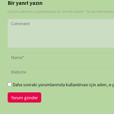
BİLGİ-ÖNERİ-İSTEK
belgeselsemo.com.tr
sitemizde yayınlanan tüm içerikler, intern
edilmiş olup tek amacımız ziyaretçilerimize, bilimsel, kültürel açı
faydalı olmak, merak ve ilgi durumlarını artırmaktır… Çünkü belgesel