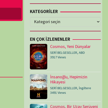
Cosmos, Yeni Dünyalar
SERİ BELGESELLER
,
ABD
3917 Views
İnsanoğlu, Hepimizin
Hikayesi
SERİ BELGESELLER
,
İngiltere
3491 Views
Cosmos, Bir Uzay Serüveni
SERİ BELGESELLER
,
ABD
3073 Views
Medeniyetler
SERİ BELGESELLER
,
ABD
,
İngiltere
1714 Views
Amerika’nın Hikayesi