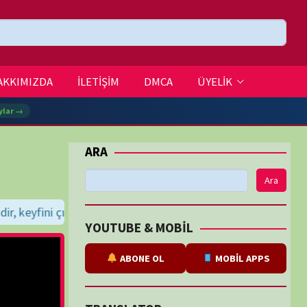
DMCA
ÜYELİK
Ara
dileriz...
BE & MOBİL
ABONE OL
MOBİL APPS
SLATOR
eviri
tarafından