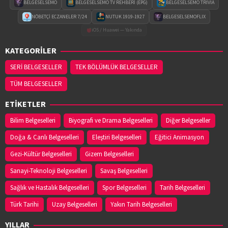
BELGESELSEMO
BELGESELSEMO TV REHBERİ (EPG)
BELGESELSEMO TRIVIA
NÖBETÇİ ECZANELER 7/24
NUTUK 1919-1927
BELGESELSEMOFLIX
iOS / Huawei — Yakında
KATEGORİLER
SERİ BELGESELLER
TEK BÖLÜMLÜK BELGESELLER
TÜM BELGESELLER
ETİKETLER
Bilim Belgeselleri
Biyografi ve Drama Belgeselleri
Diğer Belgeseller
Doğa & Canlı Belgeselleri
Eleştiri Belgeselleri
Eğitici Animasyon
Gezi-Kültür Belgeselleri
Gizem Belgeselleri
Sanayi-Teknoloji Belgeselleri
Savaş Belgeselleri
Sağlık ve Hastalık Belgeselleri
Spor Belgeselleri
Tarih Belgeselleri
Türk Tarihi
Uzay Belgeselleri
Yakın Tarih Belgeselleri
YILLAR