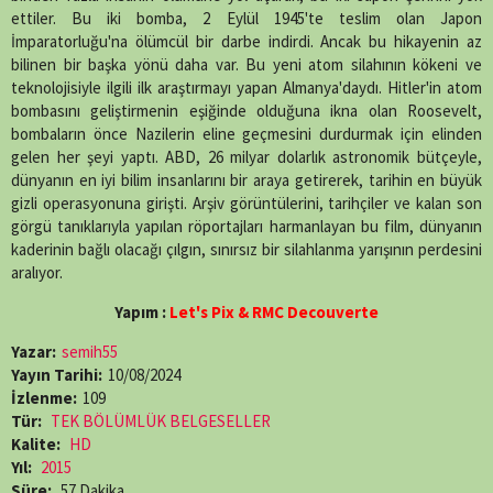
ettiler. Bu iki bomba, 2 Eylül 1945'te teslim olan Japon
İmparatorluğu'na ölümcül bir darbe indirdi. Ancak bu hikayenin az
bilinen bir başka yönü daha var. Bu yeni atom silahının kökeni ve
teknolojisiyle ilgili ilk araştırmayı yapan Almanya'daydı. Hitler'in atom
bombasını geliştirmenin eşiğinde olduğuna ikna olan Roosevelt,
bombaların önce Nazilerin eline geçmesini durdurmak için elinden
gelen her şeyi yaptı. ABD, 26 milyar dolarlık astronomik bütçeyle,
dünyanın en iyi bilim insanlarını bir araya getirerek, tarihin en büyük
gizli operasyonuna girişti. Arşiv görüntülerini, tarihçiler ve kalan son
görgü tanıklarıyla yapılan röportajları harmanlayan bu film, dünyanın
kaderinin bağlı olacağı çılgın, sınırsız bir silahlanma yarışının perdesini
aralıyor.
Yapım :
Let's Pix & RMC Decouverte
Yazar:
semih55
Yayın Tarihi:
10/08/2024
İzlenme:
109
Tür:
TEK BÖLÜMLÜK BELGESELLER
Kalite:
HD
Yıl:
2015
Süre:
57 Dakika