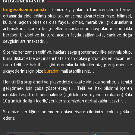
BİLGİ-ÖNERİ-İSTEK
belgeselsemo.com.tr
sitemizde yayınlanan tüm içerikler, internet
ortamında elde edilmiş olup tek amacımız ziyaretçilerimize, bilimsel,
kültürel açıdan biraz da olsa faydalı olmak, merak ve ilgi durumlarını
artırmaktır… Çünkü belgeseller, insanların bu duygularını artırmakla
beraber, bilgisel ve kültürel açıdan fayda sağlamakta, canlı ve doğa
sevgisini artırmaktadır…
Sitemiz her zaman telif vb. haklara saygı göstermeyi ilke edinmiş olup,
buna dikkat etse de; insani hatalardan dolayı gözümüzden kaçan her
türlü telif ve hak ihlali gibi durumlarda bildirileriniz, görüş-öneri ve
şikayetleriniz için bize
buradan
mail atabilirsiniz…
Her türlü görüş-öneri ve şikayetinizi dikkate almakla beraber, sitemizi
geliştirmek için çaba göstereceğiz… Telif ve hak bildirimi içeren
içerikler tespit edilmesi halinde (ilgili bildiri ve uyarıdan itibaren) 3 ila
10 gün içinde ilgili içerik/içerikler sitemizden derhal kaldırılacaktır…
Sitemize verdiğiniz önemden dolayı ziyaretçilerimize çok teşekkür
ederiz.