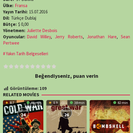
Ülke:
Fransa
Yayın Tarihi:
15.07.2016
Dil:
Türkçe Dublaj
Bütçe:
$ 0,00
Yönetmen:
Juliette Desbois
Oyuncular:
David Willey
,
Jerry Roberts
,
Jonathan Hare
,
Sean
Pertwee
Yakın Tarih Belgeselleri
Beğendiyseniz, puan verin
Görüntüleme:
109
RELATED MOVIES
8.7
46 min
8.9
38 min
82 min
Bölüm:
Bölüm:
24
26