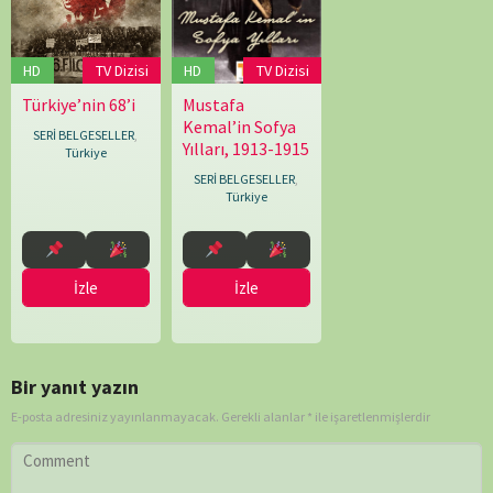
John
Terraine
,
John
HD
TV Dizisi
HD
TV Dizisi
Williams
,
Robert
Türkiye’nin 68’i
Mustafa
04.07.2017
Cengiz
09.01.2023
Ufuk
Kee
Kemal’in Sofya
Özkarabekir
Karakaş
SERİ BELGESELLER
,
Yılları, 1913-1915
Türkiye
SERİ BELGESELLER
,
Türkiye
İzle
İzle
Bir yanıt yazın
E-posta adresiniz yayınlanmayacak.
Gerekli alanlar
*
ile işaretlenmişlerdir