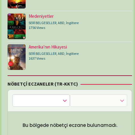
Medeniyetler
SERİ BELGESELLER
,
ABD
,
İngiltere
1756 Views
Amerika’nın Hikayesi
SERİ BELGESELLER
,
ABD
,
İngiltere
1637 Views
NÖBETÇİ ECZANELER (TR-KKTC)
Bu bölgede nöbetçi eczane bulunamadı.