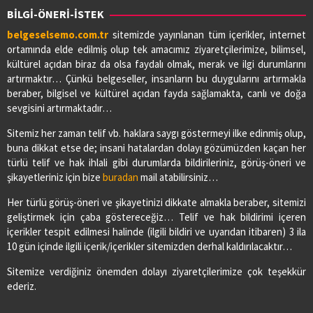
BİLGİ-ÖNERİ-İSTEK
belgeselsemo.com.tr
sitemizde yayınlanan tüm içerikler, internet
ortamında elde edilmiş olup tek amacımız ziyaretçilerimize, bilimsel,
kültürel açıdan biraz da olsa faydalı olmak, merak ve ilgi durumlarını
artırmaktır… Çünkü belgeseller, insanların bu duygularını artırmakla
beraber, bilgisel ve kültürel açıdan fayda sağlamakta, canlı ve doğa
sevgisini artırmaktadır…
Sitemiz her zaman telif vb. haklara saygı göstermeyi ilke edinmiş olup,
buna dikkat etse de; insani hatalardan dolayı gözümüzden kaçan her
türlü telif ve hak ihlali gibi durumlarda bildirileriniz, görüş-öneri ve
şikayetleriniz için bize
buradan
mail atabilirsiniz…
Her türlü görüş-öneri ve şikayetinizi dikkate almakla beraber, sitemizi
geliştirmek için çaba göstereceğiz… Telif ve hak bildirimi içeren
içerikler tespit edilmesi halinde (ilgili bildiri ve uyarıdan itibaren) 3 ila
10 gün içinde ilgili içerik/içerikler sitemizden derhal kaldırılacaktır…
Sitemize verdiğiniz önemden dolayı ziyaretçilerimize çok teşekkür
ederiz.