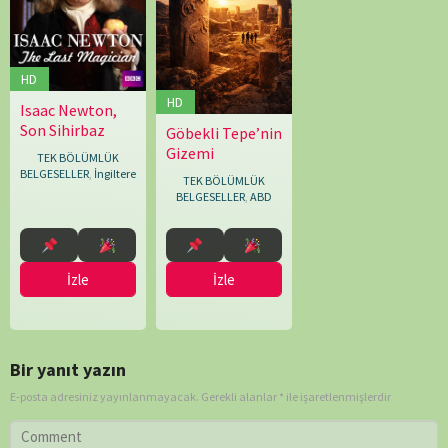
HD
HD
Isaac Newton,
12.04.2013
Renny
Son Sihirbaz
Bartlett
Göbekli Tepe’nin
25.02.2026
Simon
Gizemi
Rawles
TEK BÖLÜMLÜK
BELGESELLER
,
İngiltere
TEK BÖLÜMLÜK
BELGESELLER
,
ABD
İzle
İzle
Bir yanıt yazın
E-posta adresiniz yayınlanmayacak.
Gerekli alanlar
*
ile işaretlenmişlerdir