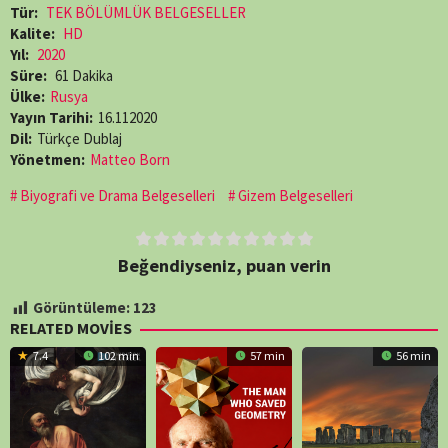
Tür:
TEK BÖLÜMLÜK BELGESELLER
Kalite:
HD
Yıl:
2020
Süre:
61 Dakika
Ülke:
Rusya
Yayın Tarihi:
16.112020
Dil:
Türkçe Dublaj
Yönetmen:
Matteo Born
Biyografi ve Drama Belgeselleri
Gizem Belgeselleri
Beğendiyseniz, puan verin
Görüntüleme:
123
RELATED MOVIES
7.4
102 min
57 min
56 min