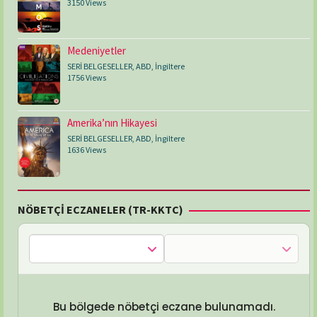
3150 Views
Medeniyetler
SERİ BELGESELLER
,
ABD
,
İngiltere
1756 Views
Amerika’nın Hikayesi
SERİ BELGESELLER
,
ABD
,
İngiltere
1636 Views
NÖBETÇİ ECZANELER (TR-KKTC)
Bu bölgede nöbetçi eczane bulunamadı.