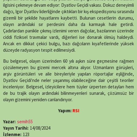
ilgisini çekmeye devam ediyor: Dyatlov Geçidi vakası. Dokuz deneyimli
dağcı, Igor Dyatlov liderliğinde çıktıkları bir kış ekspedisyonu sırasında
gizemli bir şekilde hayatlarını kaybetti. Bulunan cesetlerin durumu,
olayın ardındaki sır perdesini daha da karmaşık hale getirdi.
Çadırlardan panikle çıkmış izlenimi veren dağcılar, bazılarının üzerinde
ciddi fiziksel travmalar vardı, diğerleri ise donarak ölmüş haldeydi.
Ancak en dikkat çekici bulgu, bazı dağcıların kıyafetlerinde yüksek
düzeyde radyasyon tespit edilmesiydi.
Bu belgesel, olayın üzerinden 60 yılı aşkın süre geçmesine rağmen
çözülemeyen bu gizemi mercek altına alıyor. Uzmanların görüşleri,
arşiv görüntüleri ve aile bireyleriyle yapılan röportajlar eşliğinde,
Dyatlov Geçidi'nde neler yaşanmış olabileceğine dair çeşitli teoriler
inceleniyor. Belgesel, izleyicilere hem tüyler ürperten detayları hem
de bu trajik olayın ardındaki bilinmeyenleri sunarak, çözümsüz bir
olayın gizemini yeniden canlandırıyor.
Yapım:
RSI
Yazar:
semih55
Yayın Tarihi:
14/08/2024
İzlenme:
123