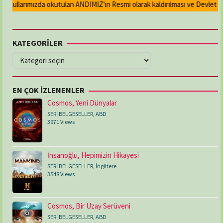
ullarımızda okutulan ANDIMIZ'ın Resmi olarak kaldırılması ve Devlet madal
KATEGORİLER
KATEGORİLER
EN ÇOK İZLENENLER
Cosmos, Yeni Dünyalar
SERİ BELGESELLER
,
ABD
3971 Views
İnsanoğlu, Hepimizin Hikayesi
SERİ BELGESELLER
,
İngiltere
3548 Views
Cosmos, Bir Uzay Serüveni
SERİ BELGESELLER
,
ABD