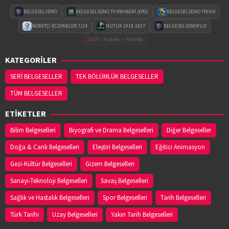
BELGESELSEMO
BELGESELSEMO TV REHBERİ (EPG)
BELGESELSEMO TRIVIA
NÖBETÇİ ECZANELER 7/24
NUTUK 1919-1927
BELGESELSEMOFLIX
iOS / Huawei — Yakında
KATEGORİLER
SERİ BELGESELLER
TEK BÖLÜMLÜK BELGESELLER
TÜM BELGESELLER
ETİKETLER
Bilim Belgeselleri
Biyografi ve Drama Belgeselleri
Diğer Belgeseller
Doğa & Canlı Belgeselleri
Eleştiri Belgeselleri
Eğitici Animasyon
Gezi-Kültür Belgeselleri
Gizem Belgeselleri
Sanayi-Teknoloji Belgeselleri
Savaş Belgeselleri
Sağlık ve Hastalık Belgeselleri
Spor Belgeselleri
Tarih Belgeselleri
Türk Tarihi
Uzay Belgeselleri
Yakın Tarih Belgeselleri