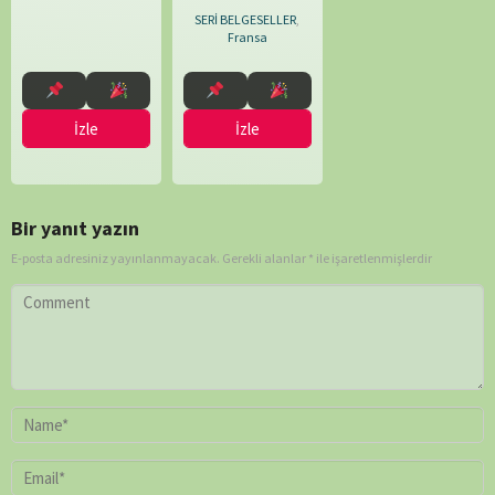
Jebsen
,
SERİ BELGESELLER
,
Meagan
Fransa
McAteer
İzle
İzle
Bir yanıt yazın
E-posta adresiniz yayınlanmayacak.
Gerekli alanlar
*
ile işaretlenmişlerdir