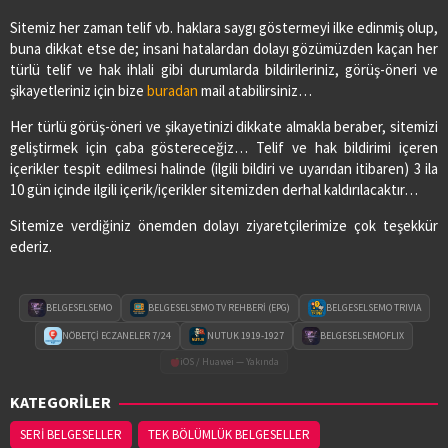
Sitemiz her zaman telif vb. haklara saygı göstermeyi ilke edinmiş olup,
buna dikkat etse de; insani hatalardan dolayı gözümüzden kaçan her
türlü telif ve hak ihlali gibi durumlarda bildirileriniz, görüş-öneri ve
şikayetleriniz için bize
buradan
mail atabilirsiniz…
Her türlü görüş-öneri ve şikayetinizi dikkate almakla beraber, sitemizi
geliştirmek için çaba göstereceğiz… Telif ve hak bildirimi içeren
içerikler tespit edilmesi halinde (ilgili bildiri ve uyarıdan itibaren) 3 ila
10 gün içinde ilgili içerik/içerikler sitemizden derhal kaldırılacaktır…
Sitemize verdiğiniz önemden dolayı ziyaretçilerimize çok teşekkür
ederiz.
BELGESELSEMO
BELGESELSEMO TV REHBERİ (EPG)
BELGESELSEMO TRIVIA
NÖBETÇİ ECZANELER 7/24
NUTUK 1919-1927
BELGESELSEMOFLIX
iOS / Huawei — Yakında
KATEGORİLER
SERİ BELGESELLER
TEK BÖLÜMLÜK BELGESELLER