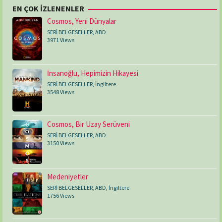
EN ÇOK İZLENENLER
Cosmos, Yeni Dünyalar
SERİ BELGESELLER
,
ABD
3971 Views
İnsanoğlu, Hepimizin Hikayesi
SERİ BELGESELLER
,
İngiltere
3548 Views
Cosmos, Bir Uzay Serüveni
SERİ BELGESELLER
,
ABD
3150 Views
Medeniyetler
SERİ BELGESELLER
,
ABD
,
İngiltere
1756 Views