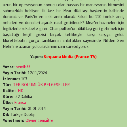
uzun bir operasyonun sonucu olan hassas bir manevranın bitmesini
sabırsızlıkla bekliyor. İlk kez bir Mısır dikilitaşı başkentin kalbinde
duracak ve Paris'in en eski anıtı olacak. Fakat bu 220 tonluk anıt,
nehirleri ve denizleri aşarak nasıl getirilecek? Mısır'ın hazineleri için
İngilizlerle rekabete giren Champollion'un dikilitaşı geri getirmek için
başlattığı keşif gezisi birçok tehlikeyle karşı karşıya geldi.
Mürettebatın görgü tanıklarının anlattıkları sayesinde Nil'den Sen
Nehri'ne uzanan yolculuklarının izini sürebiliyoruz.
Yapım:
Sequana Media (France TV)
Yazar:
semih55
Yayın Tarihi:
12/11/2024
İzlenme:
103
Tür:
TEK BÖLÜMLÜK BELGESELLER
Kalite:
HD
Süre:
52 Dakika
Ülke:
Fransa
Yayın Tarihi:
01.01.2014
Dil:
Türkçe Dublaj
Yönetmen:
Olivier Lemaître