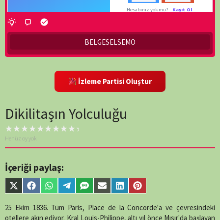
Bu içerik Silindi veya
Beni Hatırla
Premium Üyelere
Özeldir.
BELGESELSEMO
Detaylı bilgi için
tıklayınız
!
-
İzleme Partisi Oluştur
Twitte
Hesabınız 
Dikilitaşın Yolculuğu
Henüz oy yok
İçeriği paylaş:
Share
Share
Share
Share
Share
Share
Share
Share
on
on
on
on
on
on
on
on
X
Facebook
WhatsApp
Telegram
SMS
Email
LinkedIn
Pinterest
25 Ekim 1836. Tüm Paris, Place de la Concorde'a ve çevresindeki
(Twitter)
otellere akın ediyor. Kral Louis-Philippe, altı yıl önce Mısır'da başlayan