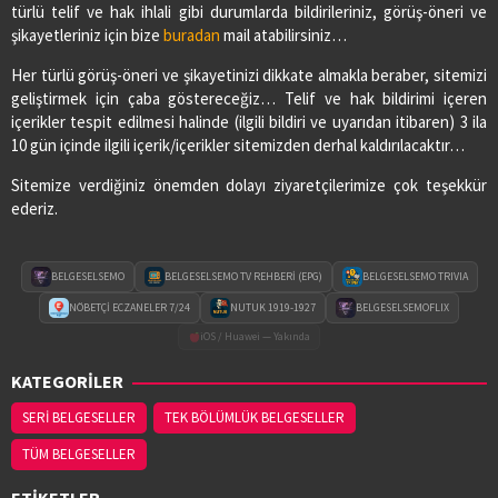
türlü telif ve hak ihlali gibi durumlarda bildirileriniz, görüş-öneri ve
şikayetleriniz için bize
buradan
mail atabilirsiniz…
Her türlü görüş-öneri ve şikayetinizi dikkate almakla beraber, sitemizi
geliştirmek için çaba göstereceğiz… Telif ve hak bildirimi içeren
içerikler tespit edilmesi halinde (ilgili bildiri ve uyarıdan itibaren) 3 ila
10 gün içinde ilgili içerik/içerikler sitemizden derhal kaldırılacaktır…
Sitemize verdiğiniz önemden dolayı ziyaretçilerimize çok teşekkür
ederiz.
BELGESELSEMO
BELGESELSEMO TV REHBERİ (EPG)
BELGESELSEMO TRIVIA
NÖBETÇİ ECZANELER 7/24
NUTUK 1919-1927
BELGESELSEMOFLIX
iOS / Huawei — Yakında
KATEGORİLER
SERİ BELGESELLER
TEK BÖLÜMLÜK BELGESELLER
TÜM BELGESELLER
ETİKETLER