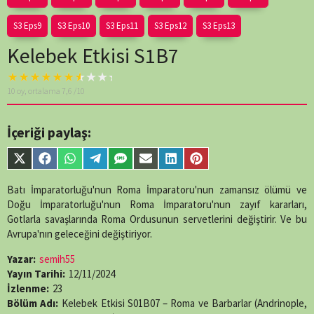
S3 Eps9
S3 Eps10
S3 Eps11
S3 Eps12
S3 Eps13
Kelebek Etkisi S1B7
Warning
: A non-
10
oy, ortalama
7,6
/10
numeric value
encountered in
/home/belges/public_html/belgeselsemo/wp-
İçeriği paylaş:
content/themes/muvipro/template-
parts/content-
Share
Share
Share
Share
Share
Share
Share
Share
single-
on
on
on
on
on
on
on
on
episode.php
on
X
Facebook
WhatsApp
Telegram
SMS
Email
LinkedIn
Pinterest
Batı İmparatorluğu'nun Roma İmparatoru'nun zamansız ölümü ve
line
89
(Twitter)
Doğu İmparatorluğu'nun Roma İmparatoru'nun zayıf kararları,
Gotlarla savaşlarında Roma Ordusunun servetlerini değiştirir. Ve bu
Avrupa'nın geleceğini değiştiriyor.
Yazar:
semih55
Yayın Tarihi:
12/11/2024
İzlenme:
23
Bölüm Adı:
Kelebek Etkisi S01B07 – Roma ve Barbarlar (Andrinople,