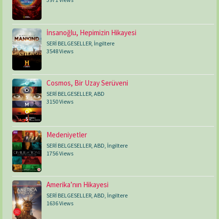
İnsanoğlu, Hepimizin Hikayesi
SERİ BELGESELLER
,
İngiltere
3548 Views
Cosmos, Bir Uzay Serüveni
SERİ BELGESELLER
,
ABD
3150 Views
Medeniyetler
SERİ BELGESELLER
,
ABD
,
İngiltere
1756 Views
Amerika’nın Hikayesi
SERİ BELGESELLER
,
ABD
,
İngiltere
1636 Views