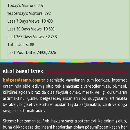
Today's Visitors:
207
Yesterday's Visitors:
292
Last 7 Days Views:
10.408
Last 30 Days Views:
19.693
Last 365 Days Views:
52.758
Total Users:
88
Last Post Date:
24/06/2026
BİLGİ-ÖNERİ-İSTEK
belgeselsemo.com.tr
sitemizde yayınlanan tüm içerikler, internet
ortamında elde edilmiş olup tek amacımız ziyaretçilerimize, bilimsel,
kültürel açıdan biraz da olsa faydalı olmak, merak ve ilgi durumlarını
artırmaktır… Çünkü belgeseller, insanların bu duygularını artırmakla
beraber, bilgisel ve kültürel açıdan fayda sağlamakta, canlı ve doğa
sevgisini artırmaktadır…
Sitemiz her zaman telif vb. haklara saygı göstermeyi ilke edinmiş olup,
buna dikkat etse de; insani hatalardan dolayı gözümüzden kaçan her