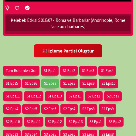
Kelebek Etkisi S01B07 - Roma ve Barbarlar (Andrinople, Rome
face aux barbares)
İzleme Partisi Oluştur
Tüm Bölümleri Gör
S1 Eps1
S1 Eps2
S1 Eps3
S1 Eps4
S1 Eps5
S1 Eps6
S1 Eps7
S1 Eps8
S1 Eps9
S1 Eps10
S1 Eps11
S1 Eps12
S1 Eps13
S2 Eps1
S2 Eps2
S2 Eps3
S2 Eps4
S2 Eps5
S2 Eps6
S2 Eps7
S2 Eps8
S2 Eps9
S2 Eps10
S2 Eps11
S2 Eps12
S2 Eps13
S3 Eps1
S3 Eps2
S3 Eps3
S3 Eps4
S3 Eps5
S3 Eps6
S3 Eps7
S3 Eps8