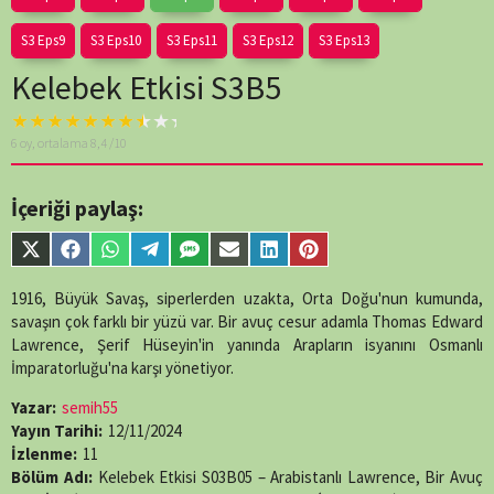
S3 Eps9
S3 Eps10
S3 Eps11
S3 Eps12
S3 Eps13
Kelebek Etkisi S3B5
Warning
: A non-
6
oy, ortalama
8,4
/10
numeric value
encountered in
/home/belges/public_html/belgeselsemo/wp-
İçeriği paylaş:
content/themes/muvipro/template-
parts/content-
Share
Share
Share
Share
Share
Share
Share
Share
single-
on
on
on
on
on
on
on
on
episode.php
on
X
Facebook
WhatsApp
Telegram
SMS
Email
LinkedIn
Pinterest
1916, Büyük Savaş, siperlerden uzakta, Orta Doğu'nun kumunda,
line
89
(Twitter)
savaşın çok farklı bir yüzü var. Bir avuç cesur adamla Thomas Edward
Lawrence, Şerif Hüseyin'in yanında Arapların isyanını Osmanlı
İmparatorluğu'na karşı yönetiyor.
Yazar:
semih55
Yayın Tarihi:
12/11/2024
İzlenme:
11
Bölüm Adı:
Kelebek Etkisi S03B05 – Arabistanlı Lawrence, Bir Avuç