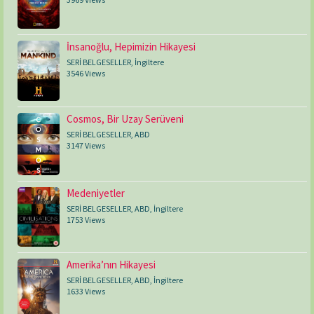
İnsanoğlu, Hepimizin Hikayesi
SERİ BELGESELLER
,
İngiltere
3546 Views
Cosmos, Bir Uzay Serüveni
SERİ BELGESELLER
,
ABD
3147 Views
Medeniyetler
SERİ BELGESELLER
,
ABD
,
İngiltere
1753 Views
Amerika’nın Hikayesi
SERİ BELGESELLER
,
ABD
,
İngiltere
1633 Views