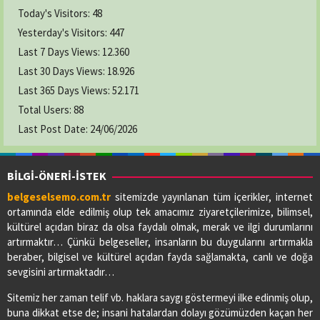
Today's Visitors:
48
Yesterday's Visitors:
447
Last 7 Days Views:
12.360
Last 30 Days Views:
18.926
Last 365 Days Views:
52.171
Total Users:
88
Last Post Date:
24/06/2026
BİLGİ-ÖNERİ-İSTEK
belgeselsemo.com.tr
sitemizde yayınlanan tüm içerikler, internet
ortamında elde edilmiş olup tek amacımız ziyaretçilerimize, bilimsel,
kültürel açıdan biraz da olsa faydalı olmak, merak ve ilgi durumlarını
artırmaktır… Çünkü belgeseller, insanların bu duygularını artırmakla
beraber, bilgisel ve kültürel açıdan fayda sağlamakta, canlı ve doğa
sevgisini artırmaktadır…
Sitemiz her zaman telif vb. haklara saygı göstermeyi ilke edinmiş olup,
buna dikkat etse de; insani hatalardan dolayı gözümüzden kaçan her