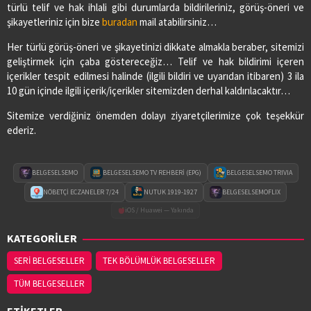
türlü telif ve hak ihlali gibi durumlarda bildirileriniz, görüş-öneri ve
şikayetleriniz için bize
buradan
mail atabilirsiniz…
Her türlü görüş-öneri ve şikayetinizi dikkate almakla beraber, sitemizi
geliştirmek için çaba göstereceğiz… Telif ve hak bildirimi içeren
içerikler tespit edilmesi halinde (ilgili bildiri ve uyarıdan itibaren) 3 ila
10 gün içinde ilgili içerik/içerikler sitemizden derhal kaldırılacaktır…
Sitemize verdiğiniz önemden dolayı ziyaretçilerimize çok teşekkür
ederiz.
BELGESELSEMO
BELGESELSEMO TV REHBERİ (EPG)
BELGESELSEMO TRIVIA
NÖBETÇİ ECZANELER 7/24
NUTUK 1919-1927
BELGESELSEMOFLIX
iOS / Huawei — Yakında
KATEGORİLER
SERİ BELGESELLER
TEK BÖLÜMLÜK BELGESELLER
TÜM BELGESELLER
ETİKETLER