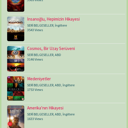
İnsanoğlu, Hepimizin Hikayesi
SERİ BELGESELLER
,
İngiltere
3543 Views
Cosmos, Bir Uzay Serüveni
SERİ BELGESELLER
,
ABD
3146 Views
Medeniyetler
SERİ BELGESELLER
,
ABD
,
İngiltere
1753 Views
Amerika’nın Hikayesi
SERİ BELGESELLER
,
ABD
,
İngiltere
1633 Views