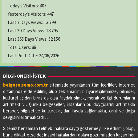
Today's Visitors:
407
Yesterday's Visitors:
447
Last 7 Days Views:
13.799
Last 30 Days Views:
18.795
Last 365 Days Views:
52.156
Total Users:
88
Last Post Date:
24/06/2026
BİLGİ-ÖNERİ-İSTEK
belgeselsemo.com.tr
sitemizde yayınlanan tüm içerikler, internet
ortamında elde edilmiş olup tek amacımız ziyaretçilerimize, bilimsel,
kültürel açıdan biraz da olsa faydalı olmak, merak ve ilgi durumlarını
artırmaktır… Çünkü belgeseller, insanların bu duygularını artırmakla
beraber, bilgisel ve kültürel açıdan fayda sağlamakta, canlı ve doğa
sevgisini artırmaktadır…
Sitemiz her zaman telif vb. haklara saygı göstermeyi ilke edinmiş olup,
buna dikkat etse de; insani hatalardan dolayı gözümüzden kaçan her