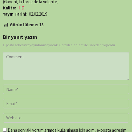
(Gandhi, la force de la volonté)
Kalite:
HD
Yayın Tarihi:
02.02.2019
Görüntüleme:
13
Bir yanıt yazın
E-posta adresiniz yayınlanmayacak.
Gerekli alanlar
*
ile işaretlenmişlerdir
Daha sonraki yorumlarımda kullanılması için adım, e-posta adresim