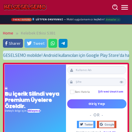
Skip
to
content
LÜTFEN OKUYUNUZ
— Mobil uygulamamızı keşfedin!
Detaylar →
ÖNEMLİ DUYURU
Home
Kelebek Etkisi S3B1
Sharer
Tweet
SELSEMO mobilde! Android kullanıcıları için Google Play Store'da hazır
Beni Hatırla