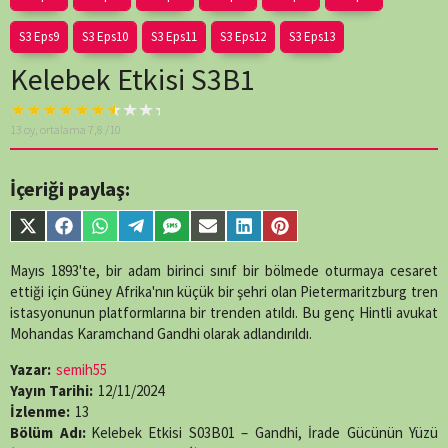
S3 Eps9
S3 Eps10
S3 Eps11
S3 Eps12
S3 Eps13
Kelebek Etkisi S3B1
Warning
: A non-
13
oy, ortalama
7,8
/10
numeric value
encountered in
/home/belges/public_html/belgeselsemo/wp-
İçeriği paylaş:
content/themes/muvipro/template-
parts/content-
Share
Share
Share
Share
Share
Share
Share
Share
single-
on
on
on
on
on
on
on
on
episode.php
on
X
Facebook
WhatsApp
Telegram
SMS
Email
LinkedIn
Pinterest
Mayıs 1893'te, bir adam birinci sınıf bir bölmede oturmaya cesaret
line
89
(Twitter)
ettiği için Güney Afrika'nın küçük bir şehri olan Pietermaritzburg tren
istasyonunun platformlarına bir trenden atıldı. Bu genç Hintli avukat
Mohandas Karamchand Gandhi olarak adlandırıldı.
Yazar:
semih55
Yayın Tarihi:
12/11/2024
İzlenme:
13
Bölüm Adı:
Kelebek Etkisi S03B01 – Gandhi, İrade Gücünün Yüzü