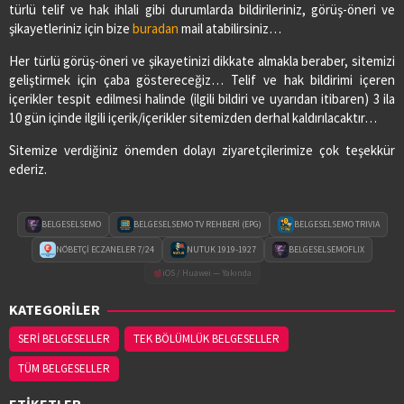
türlü telif ve hak ihlali gibi durumlarda bildirileriniz, görüş-öneri ve
şikayetleriniz için bize
buradan
mail atabilirsiniz…
Her türlü görüş-öneri ve şikayetinizi dikkate almakla beraber, sitemizi
geliştirmek için çaba göstereceğiz… Telif ve hak bildirimi içeren
içerikler tespit edilmesi halinde (ilgili bildiri ve uyarıdan itibaren) 3 ila
10 gün içinde ilgili içerik/içerikler sitemizden derhal kaldırılacaktır…
Sitemize verdiğiniz önemden dolayı ziyaretçilerimize çok teşekkür
ederiz.
BELGESELSEMO
BELGESELSEMO TV REHBERİ (EPG)
BELGESELSEMO TRIVIA
NÖBETÇİ ECZANELER 7/24
NUTUK 1919-1927
BELGESELSEMOFLIX
iOS / Huawei — Yakında
KATEGORİLER
SERİ BELGESELLER
TEK BÖLÜMLÜK BELGESELLER
TÜM BELGESELLER
ETİKETLER