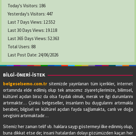
Today's Visitors:
186
Yesterday's Visitors:
447
Last 7 Days Views:
12.552
Last 30 Days Views:
19.118
Last 365 Days Views:
52.363
Total Users:
88
Last Post Date:
24/06/2026
BİLGİ-ÖNERİ-İSTEK
belgeselsemo.com.tr
sitemizde yayınlanan tüm içerikler, internet
ortamında elde edilmiş olup tek amacımız ziyaretçilerimize, bilimsel,
kültürel açıdan biraz da olsa faydalı olmak, merak ve ilgi durumlarını
artırmaktır… Çünkü belgeseller, insanların bu duygularını artırmakla
beraber, bilgisel ve kültürel açıdan fayda sağlamakta, canlı ve doğa
sevgisini artırmaktadır…
Sitemiz her zaman telif vb. haklara saygı göstermeyi ilke edinmiş olup,
buna dikkat etse de; insani hatalardan dolayı gözümüzden kaçan her