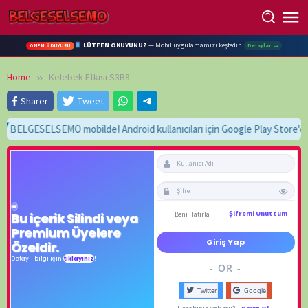
Skip
to
content
LÜTFEN OKUYUNUZ
— Mobil uygulamamızı keşfedin!
Detaylar →
ÖNEMLİ DUYURU
Home
Kelebek Etkisi S3B8
Sharer
Tweet
BELGESELSEMO mobilde! Android kullanıcıları için Google Play Store'da h
Beni Hatırla