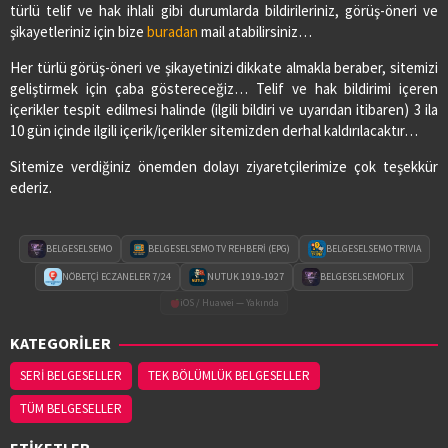
türlü telif ve hak ihlali gibi durumlarda bildirileriniz, görüş-öneri ve
şikayetleriniz için bize
buradan
mail atabilirsiniz…
Her türlü görüş-öneri ve şikayetinizi dikkate almakla beraber, sitemizi
geliştirmek için çaba göstereceğiz… Telif ve hak bildirimi içeren
içerikler tespit edilmesi halinde (ilgili bildiri ve uyarıdan itibaren) 3 ila
10 gün içinde ilgili içerik/içerikler sitemizden derhal kaldırılacaktır…
Sitemize verdiğiniz önemden dolayı ziyaretçilerimize çok teşekkür
ederiz.
BELGESELSEMO
BELGESELSEMO TV REHBERİ (EPG)
BELGESELSEMO TRIVIA
NÖBETÇİ ECZANELER 7/24
NUTUK 1919-1927
BELGESELSEMOFLIX
iOS / Huawei — Yakında
KATEGORİLER
SERİ BELGESELLER
TEK BÖLÜMLÜK BELGESELLER
TÜM BELGESELLER
ETİKETLER