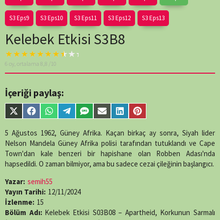
S3 Eps9
S3 Eps10
S3 Eps11
S3 Eps12
S3 Eps13
Kelebek Etkisi S3B8
Warning
: A non-
6
oy, ortalama
8,8
/10
numeric value
encountered in
/home/belges/public_html/belgeselsemo/wp-
İçeriği paylaş:
content/themes/muvipro/template-
parts/content-
Share
Share
Share
Share
Share
Share
Share
Share
single-
on
on
on
on
on
on
on
on
episode.php
on
X
Facebook
WhatsApp
Telegram
SMS
Email
LinkedIn
Pinterest
5 Ağustos 1962, Güney Afrika. Kaçan birkaç ay sonra, Siyah lider
line
89
(Twitter)
Nelson Mandela Güney Afrika polisi tarafından tutuklandı ve Cape
Town'dan kale benzeri bir hapishane olan Robben Adası'nda
hapsedildi. O zaman bilmiyor, ama bu sadece cezai çileğinin başlangıcı.
Yazar:
semih55
Yayın Tarihi:
12/11/2024
İzlenme:
15
Bölüm Adı:
Kelebek Etkisi S03B08 – Apartheid, Korkunun Sarmalı