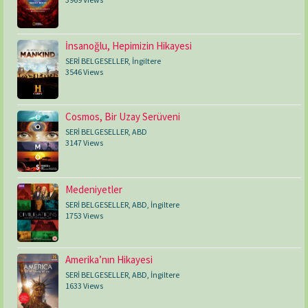
İnsanoğlu, Hepimizin Hikayesi
SERİ BELGESELLER
,
İngiltere
3546 Views
Cosmos, Bir Uzay Serüveni
SERİ BELGESELLER
,
ABD
3147 Views
Medeniyetler
SERİ BELGESELLER
,
ABD
,
İngiltere
1753 Views
Amerika’nın Hikayesi
SERİ BELGESELLER
,
ABD
,
İngiltere
1633 Views