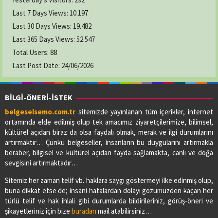
Last 7 Days Views:
10.197
Last 30 Days Views:
19.482
Last 365 Days Views:
52.547
Total Users:
88
Last Post Date:
24/06/2026
BİLGİ-ÖNERİ-İSTEK
belgeselsemo.com.tr
sitemizde yayınlanan tüm içerikler, internet
ortamında elde edilmiş olup tek amacımız ziyaretçilerimize, bilimsel,
kültürel açıdan biraz da olsa faydalı olmak, merak ve ilgi durumlarını
artırmaktır… Çünkü belgeseller, insanların bu duygularını artırmakla
beraber, bilgisel ve kültürel açıdan fayda sağlamakta, canlı ve doğa
sevgisini artırmaktadır…
Sitemiz her zaman telif vb. haklara saygı göstermeyi ilke edinmiş olup,
buna dikkat etse de; insani hatalardan dolayı gözümüzden kaçan her
türlü telif ve hak ihlali gibi durumlarda bildirileriniz, görüş-öneri ve
şikayetleriniz için bize
buradan
mail atabilirsiniz…