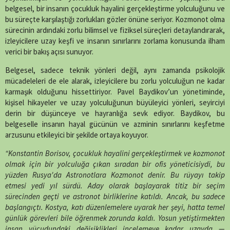
belgesel, bir insanın çocukluk hayalini gerçekleştirme yolculuğunu ve
bu süreçte karşılaştığı zorlukları gözler önüne seriyor. Kozmonot olma
sürecinin ardındaki zorlu bilimsel ve fiziksel süreçleri detaylandırarak,
izleyicilere uzay keşfi ve insanın sınırlarını zorlama konusunda ilham
verici bir bakış açısı sunuyor.
Belgesel, sadece teknik yönleri değil, aynı zamanda psikolojik
mücadeleleri de ele alarak, izleyicilere bu zorlu yolculuğun ne kadar
karmaşık olduğunu hissettiriyor. Pavel Baydikov’un yönetiminde,
kişisel hikayeler ve uzay yolculuğunun büyüleyici yönleri, seyirciyi
derin bir düşünceye ve hayranlığa sevk ediyor. Baydikov, bu
belgeselle insanın hayal gücünün ve azminin sınırlarını keşfetme
arzusunu etkileyici bir şekilde ortaya koyuyor.
“Konstantin Borisov, çocukluk hayalini gerçekleştirmek ve kozmonot
olmak için bir yolculuğa çıkan sıradan bir ofis yöneticisiydi, bu
yüzden Rusya'da Astronotlara Kozmonot denir. Bu rüyayı takip
etmesi yedi yıl sürdü. Aday olarak başlayarak titiz bir seçim
sürecinden geçti ve astronot birliklerine katıldı. Ancak, bu sadece
başlangıçtı. Kostya, katı düzenlemelere uyarak her şeyi, hatta temel
günlük görevleri bile öğrenmek zorunda kaldı. Yosun yetiştirmekten
insan vücudundaki değişiklikleri incelemeye kadar uzayda —