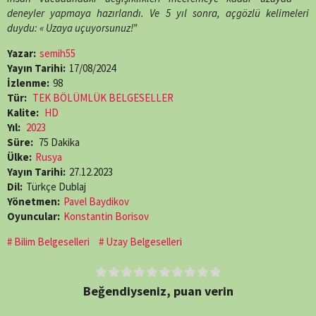
deneyler yapmaya hazırlandı. Ve 5 yıl sonra, açgözlü kelimeleri
duydu: « Uzaya uçuyorsunuz!”
Yazar:
semih55
Yayın Tarihi:
17/08/2024
İzlenme:
98
Tür:
TEK BÖLÜMLÜK BELGESELLER
Kalite:
HD
Yıl:
2023
Süre:
75 Dakika
Ülke:
Rusya
Yayın Tarihi:
27.12.2023
Dil:
Türkçe Dublaj
Yönetmen:
Pavel Baydikov
Oyuncular:
Konstantin Borisov
Bilim Belgeselleri
Uzay Belgeselleri
Beğendiyseniz, puan verin