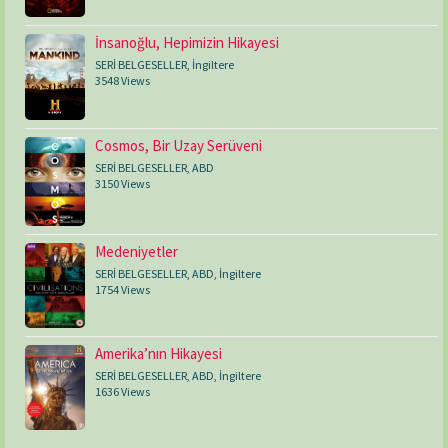
İnsanoğlu, Hepimizin Hikayesi
SERİ BELGESELLER
,
İngiltere
3548 Views
Cosmos, Bir Uzay Serüveni
SERİ BELGESELLER
,
ABD
3150 Views
Medeniyetler
SERİ BELGESELLER
,
ABD
,
İngiltere
1754 Views
Amerika’nın Hikayesi
SERİ BELGESELLER
,
ABD
,
İngiltere
1636 Views