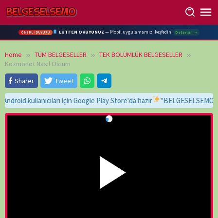
Skip
to
content
LÜTFEN OKUYUNUZ
— Mobil uygulamamızı keşfedin!
Detaylar →
ÖNEMLİ DUYURU
Home
TÜM BELGESELLER
TEK BÖLÜMLÜK BELGESELLER
Kozmonot Nasıl Oldum
Sharer
Tweet
d kullanıcıları için Google Play Store'da hazır
"BELGESELSEMO" yaz, bu