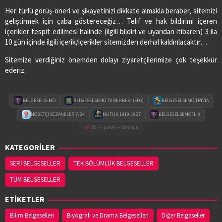
Her türlü görüş-öneri ve şikayetinizi dikkate almakla beraber, sitemizi
geliştirmek için çaba göstereceğiz… Telif ve hak bildirimi içeren
içerikler tespit edilmesi halinde (ilgili bildiri ve uyarıdan itibaren) 3 ila
10 gün içinde ilgili içerik/içerikler sitemizden derhal kaldırılacaktır…
Sitemize verdiğiniz önemden dolayı ziyaretçilerimize çok teşekkür
ederiz.
BELGESELSEMO
BELGESELSEMO TV REHBERİ (EPG)
BELGESELSEMO TRIVIA
NÖBETÇİ ECZANELER 7/24
NUTUK 1919-1927
BELGESELSEMOFLIX
iOS / Huawei — Yakında
KATEGORİLER
SERİ BELGESELLER
TEK BÖLÜMLÜK BELGESELLER
TÜM BELGESELLER
ETİKETLER
Bilim Belgeselleri
Biyografi ve Drama Belgeselleri
Diğer Belgeseller