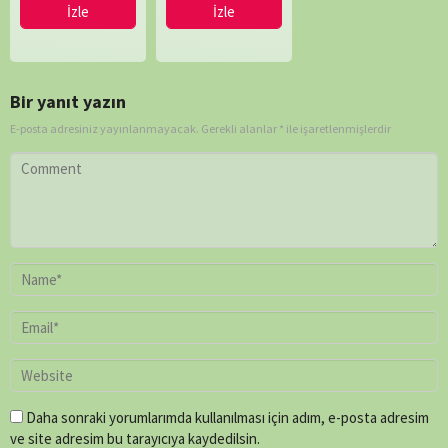
İzle
İzle
Todd
Dellums
,
George
Harris
,
Kate
Bir yanıt yazın
Dart
,
E-posta adresiniz yayınlanmayacak.
Gerekli alanlar
*
ile işaretlenmişlerdir
Lorne
Townend
,
Louise
Say
,
Mark
Bridge
,
Mike
Rowe
,
Paul
O'Connor
,
Peter
Chinn
,
Shaun
Trevisick
Daha sonraki yorumlarımda kullanılması için adım, e-posta adresim
ve site adresim bu tarayıcıya kaydedilsin.