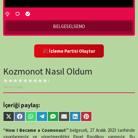
BELGESELSEMO
İzleme Partisi Oluştur
Kozmonot Nasıl Oldum
Henüz oy yok
İçeriği paylaş:
Share
Share
Share
Share
Share
Share
Share
Share
on
on
on
on
on
on
on
on
X
Facebook
WhatsApp
Telegram
SMS
Email
LinkedIn
Pinterest
“How I Became a Cosmonaut”
belgeseli, 27 Aralık 2023 tarihinde
(Twitter)
yayınlanmıştır ve yönetmenliğini Pavel Baydikov yapmıştır. Bu