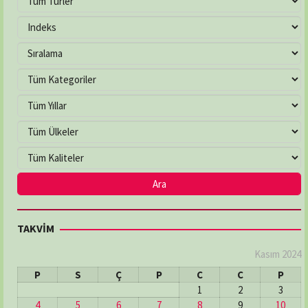
TAKVİM
Kasım 2024
P
S
Ç
P
C
C
P
1
2
3
4
5
6
7
8
9
10