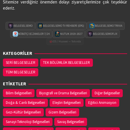
Sitemize verdiğiniz önemden dolayı ziyaretçilerimize çok teşekkür
ederiz.
BELGESELSEMO
BELGESELSEMO TV REHBERİ (EPG)
BELGESELSEMO TRIVIA
NÖBETÇİ ECZANELER 7/24
NUTUK 1919-1927
BELGESELSEMOFLIX
iOS / Huawei — Yakında
KATEGORİLER
SERİ BELGESELLER
TEK BÖLÜMLÜK BELGESELLER
TÜM BELGESELLER
ETİKETLER
Bilim Belgeselleri
Biyografi ve Drama Belgeselleri
Diğer Belgeseller
Doğa & Canlı Belgeselleri
Eleştiri Belgeselleri
Eğitici Animasyon
Gezi-Kültür Belgeselleri
Gizem Belgeselleri
Sanayi-Teknoloji Belgeselleri
Savaş Belgeselleri