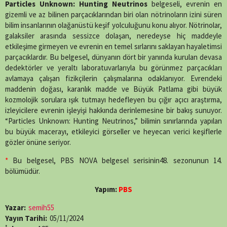
X
Facebook
WhatsApp
Telegram
SMS
Email
LinkedIn
Pinterest
Particles Unknown: Hunting Neutrinos
belgeseli, evrenin en
(Twitter)
gizemli ve az bilinen parçacıklarından biri olan nötrinoların izini süren
bilim insanlarının olağanüstü keşif yolculuğunu konu alıyor. Nötrinolar,
galaksiler arasında sessizce dolaşan, neredeyse hiç maddeyle
etkileşime girmeyen ve evrenin en temel sırlarını saklayan hayaletimsi
parçacıklardır. Bu belgesel, dünyanın dört bir yanında kurulan devasa
dedektörler ve yeraltı laboratuvarlarıyla bu görünmez parçacıkları
avlamaya çalışan fizikçilerin çalışmalarına odaklanıyor. Evrendeki
maddenin doğası, karanlık madde ve Büyük Patlama gibi büyük
kozmolojik sorulara ışık tutmayı hedefleyen bu çığır açıcı araştırma,
izleyicilere evrenin işleyişi hakkında derinlemesine bir bakış sunuyor.
“Particles Unknown: Hunting Neutrinos,” bilimin sınırlarında yapılan
bu büyük macerayı, etkileyici görseller ve heyecan verici keşiflerle
gözler önüne seriyor.
*
Bu belgesel, PBS NOVA belgesel serisinin48. sezonunun 14.
bölümüdür.
Yapım:
PBS
Yazar:
semih55
Yayın Tarihi:
05/11/2024