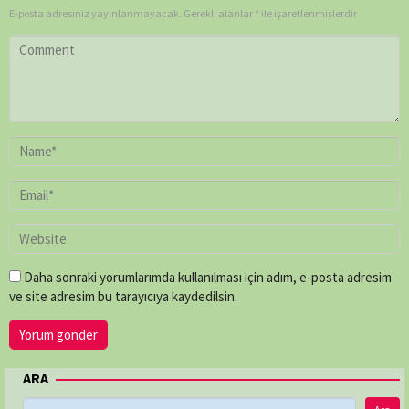
Dart
,
E-posta adresiniz yayınlanmayacak.
Gerekli alanlar
*
ile işaretlenmişlerdir
Lorne
Townend
,
Louise
Say
,
Mark
Bridge
,
Mike
Rowe
,
Paul
O'Connor
,
Peter
Chinn
,
Shaun
Trevisick
Daha sonraki yorumlarımda kullanılması için adım, e-posta adresim
ve site adresim bu tarayıcıya kaydedilsin.
ARA