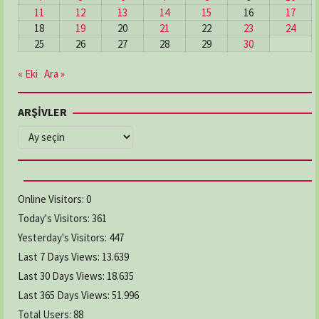
11
12
13
14
15
16
17
18
19
20
21
22
23
24
25
26
27
28
29
30
« Eki
Ara »
ARŞİVLER
ARŞİVLER
Online Visitors:
0
Today's Visitors:
361
Yesterday's Visitors:
447
Last 7 Days Views:
13.639
Last 30 Days Views:
18.635
Last 365 Days Views:
51.996
Total Users:
88