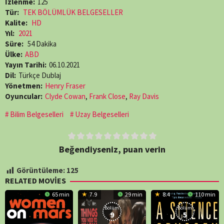
İzlenme:
125
Tür:
TEK BÖLÜMLÜK BELGESELLER
Kalite:
HD
Yıl:
2021
Süre:
54 Dakika
Ülke:
ABD
Yayın Tarihi:
06.10.2021
Dil:
Türkçe Dublaj
Yönetmen:
Henry Fraser
Oyuncular:
Clyde Cowan
,
Frank Close
,
Ray Davis
Bilim Belgeselleri
Uzay Belgeselleri
Beğendiyseniz, puan verin
Görüntüleme:
125
RELATED MOVIES
65 min
7.9
29 min
8.4
110 min
Bölüm:
Bölüm:
9
5