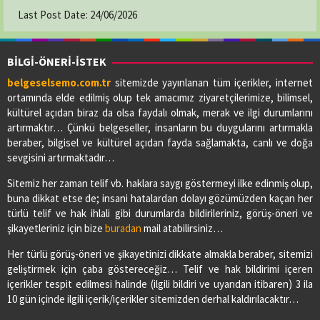
Last Post Date:
24/06/2026
BİLGİ-ÖNERİ-İSTEK
belgeselsemo.com.tr
sitemizde yayınlanan tüm içerikler, internet
ortamında elde edilmiş olup tek amacımız ziyaretçilerimize, bilimsel,
kültürel açıdan biraz da olsa faydalı olmak, merak ve ilgi durumlarını
artırmaktır… Çünkü belgeseller, insanların bu duygularını artırmakla
beraber, bilgisel ve kültürel açıdan fayda sağlamakta, canlı ve doğa
sevgisini artırmaktadır…
Sitemiz her zaman telif vb. haklara saygı göstermeyi ilke edinmiş olup,
buna dikkat etse de; insani hatalardan dolayı gözümüzden kaçan her
türlü telif ve hak ihlali gibi durumlarda bildirileriniz, görüş-öneri ve
şikayetleriniz için bize
buradan
mail atabilirsiniz…
Her türlü görüş-öneri ve şikayetinizi dikkate almakla beraber, sitemizi
geliştirmek için çaba göstereceğiz… Telif ve hak bildirimi içeren
içerikler tespit edilmesi halinde (ilgili bildiri ve uyarıdan itibaren) 3 ila
10 gün içinde ilgili içerik/içerikler sitemizden derhal kaldırılacaktır…