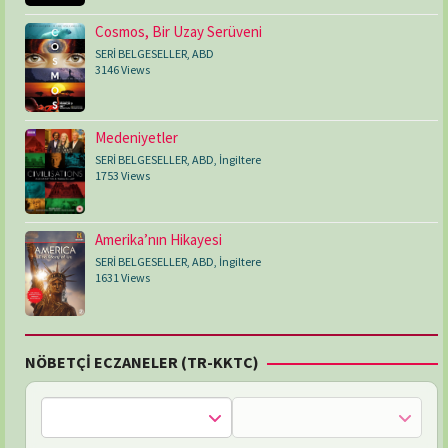
Cosmos, Bir Uzay Serüveni
SERİ BELGESELLER
,
ABD
3146 Views
Medeniyetler
SERİ BELGESELLER
,
ABD
,
İngiltere
1753 Views
Amerika’nın Hikayesi
SERİ BELGESELLER
,
ABD
,
İngiltere
1631 Views
NÖBETÇİ ECZANELER (TR-KKTC)