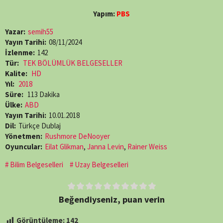
Yapım:
PBS
Yazar:
semih55
Yayın Tarihi:
08/11/2024
İzlenme:
142
Tür:
TEK BÖLÜMLÜK BELGESELLER
Kalite:
HD
Yıl:
2018
Süre:
113 Dakika
Ülke:
ABD
Yayın Tarihi:
10.01.2018
Dil:
Türkçe Dublaj
Yönetmen:
Rushmore DeNooyer
Oyuncular:
Eilat Glikman
,
Janna Levin
,
Rainer Weiss
Bilim Belgeselleri
Uzay Belgeselleri
Beğendiyseniz, puan verin
Görüntüleme:
142