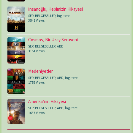
İnsanoğlu, Hepimizin Hikayesi
SERİ BELGESELLER
,
İngiltere
3549 Views
Cosmos, Bir Uzay Serüveni
SERİ BELGESELLER
,
ABD
3151 Views
Medeniyetler
SERİ BELGESELLER
,
ABD
,
İngiltere
1756 Views
Amerika’nın Hikayesi
SERİ BELGESELLER
,
ABD
,
İngiltere
1637 Views