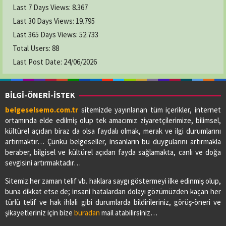
Last 7 Days Views:
8.367
Last 30 Days Views:
19.795
Last 365 Days Views:
52.733
Total Users:
88
Last Post Date:
24/06/2026
BİLGİ-ÖNERİ-İSTEK
belgeselsemo.com.tr
sitemizde yayınlanan tüm içerikler, internet
ortamında elde edilmiş olup tek amacımız ziyaretçilerimize, bilimsel,
kültürel açıdan biraz da olsa faydalı olmak, merak ve ilgi durumlarını
artırmaktır… Çünkü belgeseller, insanların bu duygularını artırmakla
beraber, bilgisel ve kültürel açıdan fayda sağlamakta, canlı ve doğa
sevgisini artırmaktadır…
Sitemiz her zaman telif vb. haklara saygı göstermeyi ilke edinmiş olup,
buna dikkat etse de; insani hatalardan dolayı gözümüzden kaçan her
türlü telif ve hak ihlali gibi durumlarda bildirileriniz, görüş-öneri ve
şikayetleriniz için bize
buradan
mail atabilirsiniz…