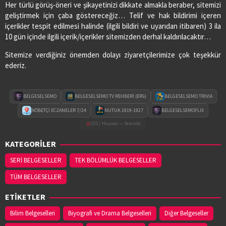
Her türlü görüş-öneri ve şikayetinizi dikkate almakla beraber, sitemizi
geliştirmek için çaba göstereceğiz… Telif ve hak bildirimi içeren
içerikler tespit edilmesi halinde (ilgili bildiri ve uyarıdan itibaren) 3 ila
10 gün içinde ilgili içerik/içerikler sitemizden derhal kaldırılacaktır…
Sitemize verdiğiniz önemden dolayı ziyaretçilerimize çok teşekkür
ederiz.
BELGESELSEMO
BELGESELSEMO TV REHBERİ (EPG)
BELGESELSEMO TRIVIA
NÖBETÇİ ECZANELER 7/24
NUTUK 1919-1927
BELGESELSEMOFLIX
iOS / Huawei — Yakında
KATEGORİLER
SERİ BELGESELLER
TEK BÖLÜMLÜK BELGESELLER
TÜM BELGESELLER
ETİKETLER
Bilim Belgeselleri
Biyografi ve Drama Belgeselleri
Diğer Belgeseller