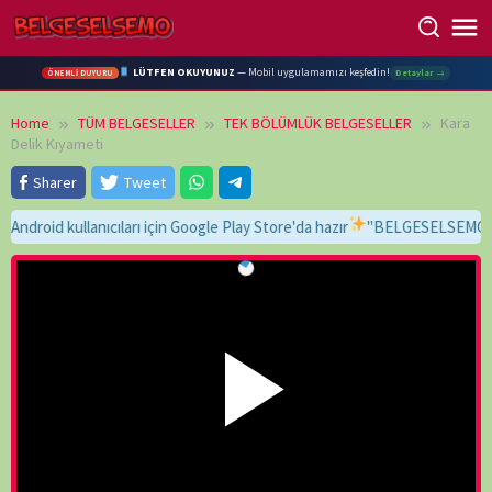
Skip
to
content
LÜTFEN OKUYUNUZ
— Mobil uygulamamızı keşfedin!
Detaylar →
ÖNEMLİ DUYURU
Home
TÜM BELGESELLER
TEK BÖLÜMLÜK BELGESELLER
Kara
Delik Kıyameti
Sharer
Tweet
d kullanıcıları için Google Play Store'da hazır
"BELGESELSEMO" yaz, bu