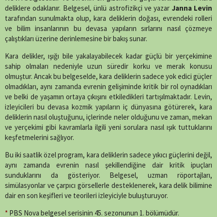
deliklere odaklanır. Belgesel, ünlü astrofizikçi ve yazar
Janna Levin
tarafından sunulmakta olup, kara deliklerin doğası, evrendeki rolleri
ve bilim insanlarının bu devasa yapıların sırlarını nasıl çözmeye
çalıştıkları üzerine derinlemesine bir bakış sunar.
Kara delikler, ışığı bile yakalayabilecek kadar güçlü bir yerçekimine
sahip olmaları nedeniyle uzun süredir korku ve merak konusu
olmuştur. Ancak bu belgeselde, kara deliklerin sadece yok edici güçler
olmadıkları, aynı zamanda evrenin gelişiminde kritik bir rol oynadıkları
ve belki de yaşamın ortaya çıkışını etkiledikleri tartışılmaktadır. Levin,
izleyicileri bu devasa kozmik yapıların iç dünyasına götürerek, kara
deliklerin nasıl oluştuğunu, içlerinde neler olduğunu ve zaman, mekan
ve yerçekimi gibi kavramlarla ilgili yeni sorulara nasıl ışık tuttuklarını
keşfetmelerini sağlıyor.
Bu iki saatlik özel program, kara deliklerin sadece yıkıcı güçlerini değil,
aynı zamanda evrenin nasıl şekillendiğine dair kritik ipuçları
sunduklarını da gösteriyor. Belgesel, uzman röportajları,
simülasyonlar ve çarpıcı görsellerle desteklenerek, kara delik bilimine
dair en son keşifleri ve teorileri izleyiciyle buluşturuyor​.
*
PBS Nova belgesel serisinin 45. sezonunun 1. bölümüdür.