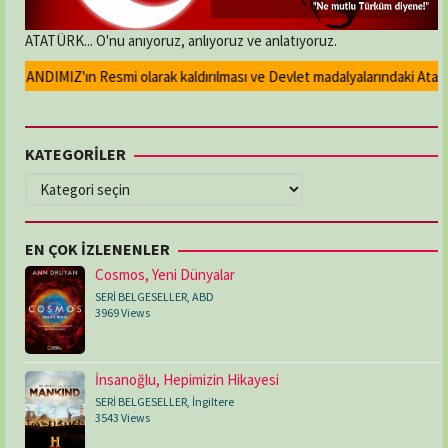
ATATÜRK... O'nu anıyoruz, anlıyoruz ve anlatıyoruz.
 ANDIMIZ'ın Resmi olarak kaldırılması ve Devlet madalyalarındaki Atatürk 
KATEGORİLER
KATEGORİLER
EN ÇOK İZLENENLER
Cosmos, Yeni Dünyalar
SERİ BELGESELLER
,
ABD
3969 Views
İnsanoğlu, Hepimizin Hikayesi
SERİ BELGESELLER
,
İngiltere
3543 Views