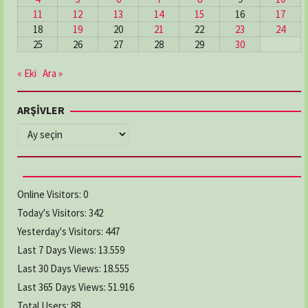
11
12
13
14
15
16
17
18
19
20
21
22
23
24
25
26
27
28
29
30
« Eki
Ara »
ARŞİVLER
ARŞİVLER
Online Visitors:
0
Today's Visitors:
342
Yesterday's Visitors:
447
Last 7 Days Views:
13.559
Last 30 Days Views:
18.555
Last 365 Days Views:
51.916
Total Users:
88