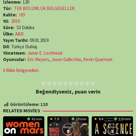
İzlenme:
120
Tür:
TEK BÖLÜMLÜK BELGESELLER
Kalite:
HD
Yıl:
2019
Süre:
53 Dakika
Ülke:
ABD
Yayın Tarihi:
09.01.2019
Dil:
Türkçe Dublaj
Yönetmen:
Jamie E. Lochhead
Oyuncular:
Eric Meyers
,
Jason Gallicchio
,
Kevin Quantum
Bilim Belgeselleri
Beğendiyseniz, puan verin
Görüntüleme:
120
RELATED MOVIES
65 min
7.9
29 min
8.4
110 min
Bölüm:
Bölüm:
9
5