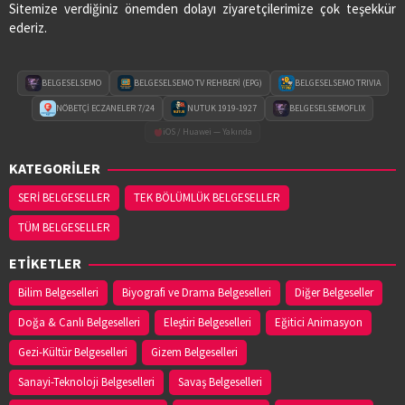
Sitemize verdiğiniz önemden dolayı ziyaretçilerimize çok teşekkür
ederiz.
BELGESELSEMO
BELGESELSEMO TV REHBERİ (EPG)
BELGESELSEMO TRIVIA
NÖBETÇİ ECZANELER 7/24
NUTUK 1919-1927
BELGESELSEMOFLIX
iOS / Huawei — Yakında
KATEGORİLER
SERİ BELGESELLER
TEK BÖLÜMLÜK BELGESELLER
TÜM BELGESELLER
ETİKETLER
Bilim Belgeselleri
Biyografi ve Drama Belgeselleri
Diğer Belgeseller
Doğa & Canlı Belgeselleri
Eleştiri Belgeselleri
Eğitici Animasyon
Gezi-Kültür Belgeselleri
Gizem Belgeselleri
Sanayi-Teknoloji Belgeselleri
Savaş Belgeselleri