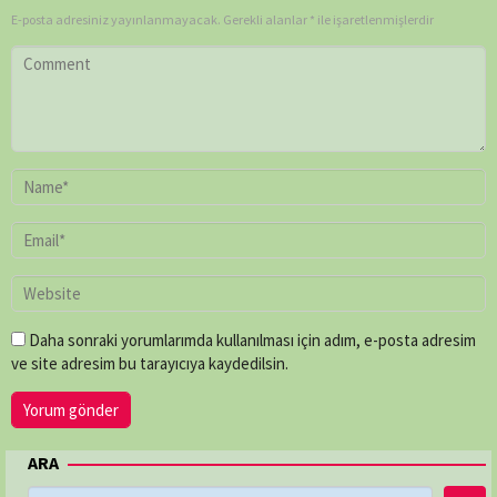
Dart
,
E-posta adresiniz yayınlanmayacak.
Gerekli alanlar
*
ile işaretlenmişlerdir
Lorne
Townend
,
Louise
Say
,
Mark
Bridge
,
Mike
Rowe
,
Paul
O'Connor
,
Peter
Chinn
,
Shaun
Trevisick
Daha sonraki yorumlarımda kullanılması için adım, e-posta adresim
ve site adresim bu tarayıcıya kaydedilsin.
ARA