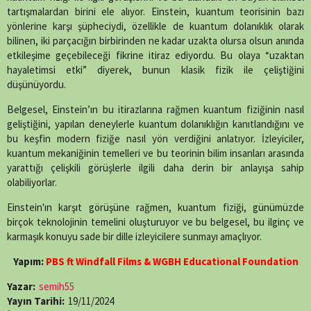
tartışmalardan birini ele alıyor. Einstein, kuantum teorisinin bazı
yönlerine karşı şüpheciydi, özellikle de kuantum dolanıklık olarak
bilinen, iki parçacığın birbirinden ne kadar uzakta olursa olsun anında
etkileşime geçebileceği fikrine itiraz ediyordu. Bu olaya “uzaktan
hayaletimsi etki” diyerek, bunun klasik fizik ile çeliştiğini
düşünüyordu.
Belgesel, Einstein’ın bu itirazlarına rağmen kuantum fiziğinin nasıl
geliştiğini, yapılan deneylerle kuantum dolanıklığın kanıtlandığını ve
bu keşfin modern fiziğe nasıl yön verdiğini anlatıyor. İzleyiciler,
kuantum mekaniğinin temelleri ve bu teorinin bilim insanları arasında
yarattığı çelişkili görüşlerle ilgili daha derin bir anlayışa sahip
olabiliyorlar.
Einstein'ın karşıt görüşüne rağmen, kuantum fiziği, günümüzde
birçok teknolojinin temelini oluşturuyor ve bu belgesel, bu ilginç ve
karmaşık konuyu sade bir dille izleyicilere sunmayı amaçlıyor.
Yapım:
PBS ft Windfall Films & WGBH Educational Foundation
Yazar:
semih55
Yayın Tarihi:
19/11/2024