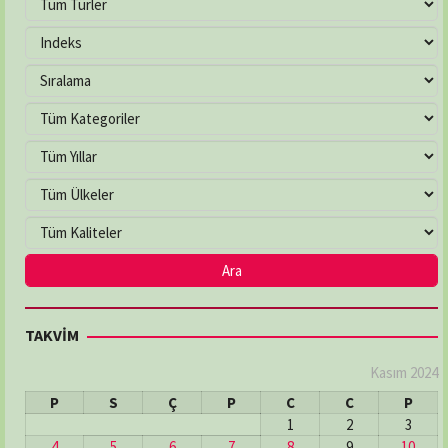
TAKVİM
Kasım 2024
P
S
Ç
P
C
C
P
1
2
3
4
5
6
7
8
9
10