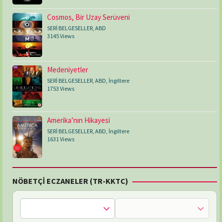
Cosmos, Bir Uzay Serüveni
SERİ BELGESELLER
,
ABD
3145 Views
Medeniyetler
SERİ BELGESELLER
,
ABD
,
İngiltere
1753 Views
Amerika’nın Hikayesi
SERİ BELGESELLER
,
ABD
,
İngiltere
1631 Views
NÖBETÇİ ECZANELER (TR-KKTC)