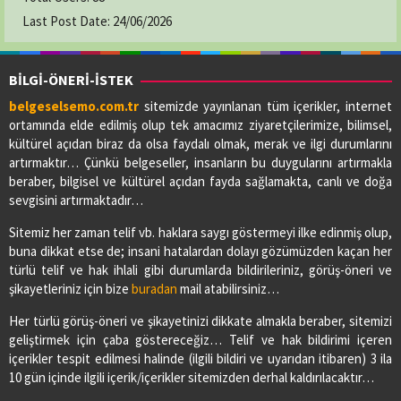
Last Post Date:
24/06/2026
BİLGİ-ÖNERİ-İSTEK
belgeselsemo.com.tr
sitemizde yayınlanan tüm içerikler, internet
ortamında elde edilmiş olup tek amacımız ziyaretçilerimize, bilimsel,
kültürel açıdan biraz da olsa faydalı olmak, merak ve ilgi durumlarını
artırmaktır… Çünkü belgeseller, insanların bu duygularını artırmakla
beraber, bilgisel ve kültürel açıdan fayda sağlamakta, canlı ve doğa
sevgisini artırmaktadır…
Sitemiz her zaman telif vb. haklara saygı göstermeyi ilke edinmiş olup,
buna dikkat etse de; insani hatalardan dolayı gözümüzden kaçan her
türlü telif ve hak ihlali gibi durumlarda bildirileriniz, görüş-öneri ve
şikayetleriniz için bize
buradan
mail atabilirsiniz…
Her türlü görüş-öneri ve şikayetinizi dikkate almakla beraber, sitemizi
geliştirmek için çaba göstereceğiz… Telif ve hak bildirimi içeren
içerikler tespit edilmesi halinde (ilgili bildiri ve uyarıdan itibaren) 3 ila
10 gün içinde ilgili içerik/içerikler sitemizden derhal kaldırılacaktır…