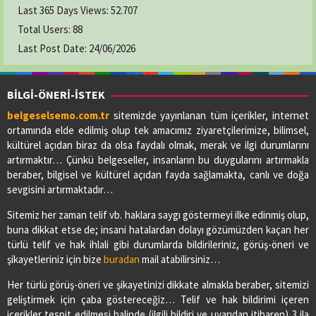
Last 365 Days Views:
52.707
Total Users:
KAVAK ECZANESİ
88
Adres:
19 MAYIS MAH. ADNAN MENDERES CAD.
Last Post Date:
24/06/2026
NO:73/A
03627412412
BİLGİ-ÖNERİ-İSTEK
belgeselsemo.com.tr
sitemizde yayınlanan tüm içerikler, internet
LADİK ELİF ECZANESİ
ortamında elde edilmiş olup tek amacımız ziyaretçilerimize, bilimsel,
Adres:
BAHŞİ MAH.GAZİ CAD.NO:56/A
kültürel açıdan biraz da olsa faydalı olmak, merak ve ilgi durumlarını
03627713091
artırmaktır… Çünkü belgeseller, insanların bu duygularını artırmakla
beraber, bilgisel ve kültürel açıdan fayda sağlamakta, canlı ve doğa
sevgisini artırmaktadır…
PİAZZA ECZANESİ
Sitemiz her zaman telif vb. haklara saygı göstermeyi ilke edinmiş olup,
Adres:
YENİ MAH. ÇARŞAMBA CAD. NO:52
buna dikkat etse de; insani hatalardan dolayı gözümüzden kaçan her
03622901605
türlü telif ve hak ihlali gibi durumlarda bildirileriniz, görüş-öneri ve
şikayetleriniz için bize
buradan
mail atabilirsiniz…
SAĞLIK ECZANESİ
Her türlü görüş-öneri ve şikayetinizi dikkate almakla beraber, sitemizi
Adres:
CUMHURİYET MAH.1.ZİRAAT SOKAK NO:17/B
geliştirmek için çaba göstereceğiz… Telif ve hak bildirimi içeren
03626474078
içerikler tespit edilmesi halinde (ilgili bildiri ve uyarıdan itibaren) 3 ila