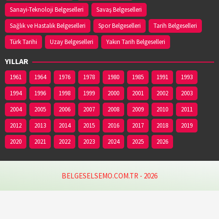
Adres:
İCADİYE MAH. KAZIMPAŞA CAD. NO:48/1
Sanayi-Teknoloji Belgeselleri
Savaş Belgeselleri
03627141953
Sağlık ve Hastalık Belgeselleri
Spor Belgeselleri
Tarih Belgeselleri
Türk Tarihi
Uzay Belgeselleri
Yakın Tarih Belgeselleri
YİĞİT ECZANESİ
Adres:
Eyüp Sultan Mahallesi, Şeyh Şamil Sokak
YILLAR
No:1AA Ayvacık / Samsun
1961
03628132140
1964
1976
1978
1980
1985
1991
1993
1994
1996
1998
1999
2000
2001
2002
2003
2004
2005
2006
2007
2008
2009
2010
2011
2012
2013
2014
2015
2016
2017
2018
2019
2020
2021
2022
2023
2024
2025
2026
BELGESELSEMO.COM.TR - 2026