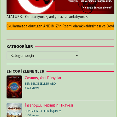
ATATÜRK... O'nu anıyoruz, anlıyoruz ve anlatıyoruz.
Okullarımızda okutulan ANDIMIZ'ın Resmi olarak kaldırılması ve Devlet ma
KATEGORİLER
KATEGORİLER
EN ÇOK İZLENENLER
Cosmos, Yeni Dünyalar
SERİ BELGESELLER
,
ABD
3973 Views
İnsanoğlu, Hepimizin Hikayesi
SERİ BELGESELLER
,
İngiltere
3552 Views