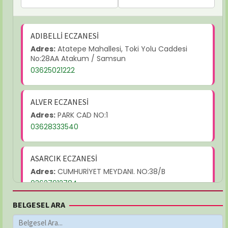
ADIBELLİ ECZANESİ
Adres:
Atatepe Mahallesi, Toki Yolu Caddesi
No:28AA Atakum / Samsun
03625021222
ALVER ECZANESİ
Adres:
PARK CAD NO:1
03628333540
ASARCIK ECZANESİ
Adres:
CUMHURİYET MEYDANI. NO:38/B
03627912784
BELGESEL ARA
AYŞEGÜL ECZANESİ
Adres:
MEVLANA MAH. YUKARIBAKIRPINARI SOK.