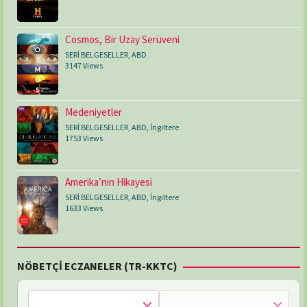
Cosmos, Bir Uzay Serüveni
SERİ BELGESELLER
,
ABD
3147 Views
Medeniyetler
SERİ BELGESELLER
,
ABD
,
İngiltere
1753 Views
Amerika’nın Hikayesi
SERİ BELGESELLER
,
ABD
,
İngiltere
1633 Views
NÖBETÇİ ECZANELER (TR-KKTC)