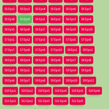
S5 Eps2
S5 Eps3
S5 Eps4
S5 Eps5
S5 Eps6
S5 Eps7
S5 Eps8
S5 Eps9
S6 Eps1
S6 Eps2
S6 Eps3
S6 Eps4
S6 Eps5
S6 Eps6
S6 Eps7
S6 Eps8
S6 Eps9
S6 Eps10
S7 Eps1
S7 Eps2
S7 Eps3
S7 Eps4
S7 Eps5
S7 Eps6
S7 Eps7
S7 Eps8
S7 Eps9
S7 Eps10
S8 Eps1
S8 Eps2
S8 Eps3
S8 Eps4
S8 Eps5
S8 Eps6
S8 Eps7
S8 Eps8
S8 Eps9
S9 Eps1
S9 Eps2
S9 Eps3
S9 Eps4
S9 Eps5
S9 Eps6
S9 Eps7
S9 Eps8
S9 Eps9
S9 Eps10
S9 Eps11
S10 Eps1
S10 Eps2
S10 Eps3
S10 Eps4
S10 Eps5
S10 Eps6
S11 Eps1
S11 Eps2
S11 Eps3
S11 Eps4
S11 Eps5