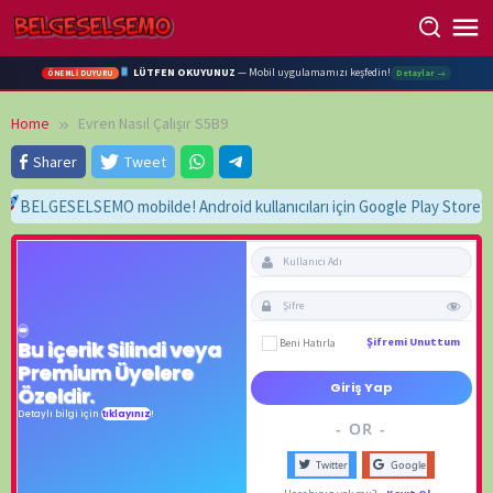
Skip
to
content
LÜTFEN OKUYUNUZ
— Mobil uygulamamızı keşfedin!
Detaylar →
ÖNEMLİ DUYURU
Home
Evren Nasıl Çalışır S5B9
Sharer
Tweet
BELGESELSEMO mobilde! Android kullanıcıları için Google Play Store'da h
Beni Hatırla