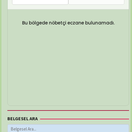
Bu bölgede nöbetçi eczane bulunamadı.
BELGESEL ARA