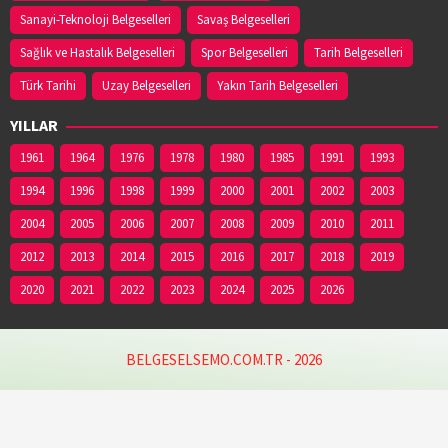
Sanayi-Teknoloji Belgeselleri
Savaş Belgeselleri
Sağlık ve Hastalık Belgeselleri
Spor Belgeselleri
Tarih Belgeselleri
Türk Tarihi
Uzay Belgeselleri
Yakın Tarih Belgeselleri
YILLAR
1961
1964
1976
1978
1980
1985
1991
1993
1994
1996
1998
1999
2000
2001
2002
2003
2004
2005
2006
2007
2008
2009
2010
2011
2012
2013
2014
2015
2016
2017
2018
2019
2020
2021
2022
2023
2024
2025
2026
BELGESELSEMO.COM.TR - 2026