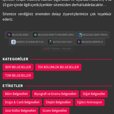
10 gün içinde ilgili içerik/içerikler sitemizden derhal kaldırılacaktır…
Sitemize verdiğiniz önemden dolayı ziyaretçilerimize çok teşekkür
ederiz.
BELGESELSEMO
BELGESELSEMO TV REHBERİ (EPG)
BELGESELSEMO TRIVIA
NÖBETÇİ ECZANELER 7/24
NUTUK 1919-1927
BELGESELSEMOFLIX
iOS / Huawei — Yakında
KATEGORİLER
SERİ BELGESELLER
TEK BÖLÜMLÜK BELGESELLER
TÜM BELGESELLER
ETİKETLER
Bilim Belgeselleri
Biyografi ve Drama Belgeselleri
Diğer Belgeseller
Doğa & Canlı Belgeselleri
Eleştiri Belgeselleri
Eğitici Animasyon
Gezi-Kültür Belgeselleri
Gizem Belgeselleri