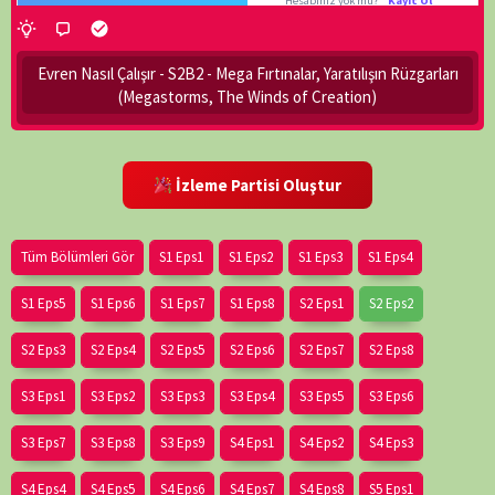
Bu içerik Silindi veya
Premium Üyelere
Özeldir.
Evren Nasıl Çalışır - S2B2 - Mega Fırtınalar, Yaratılışın Rüzgarları
(Megastorms, The Winds of Creation)
Detaylı bilgi için
tıklayınız
!
-
Twitte
İzleme Partisi Oluştur
Hesabınız 
Tüm Bölümleri Gör
S1 Eps1
S1 Eps2
S1 Eps3
S1 Eps4
S1 Eps5
S1 Eps6
S1 Eps7
S1 Eps8
S2 Eps1
S2 Eps2
S2 Eps3
S2 Eps4
S2 Eps5
S2 Eps6
S2 Eps7
S2 Eps8
S3 Eps1
S3 Eps2
S3 Eps3
S3 Eps4
S3 Eps5
S3 Eps6
S3 Eps7
S3 Eps8
S3 Eps9
S4 Eps1
S4 Eps2
S4 Eps3
S4 Eps4
S4 Eps5
S4 Eps6
S4 Eps7
S4 Eps8
S5 Eps1