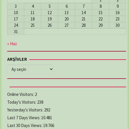
3
4
5
6
7
8
9
10
11
12
13
14
15
16
17
18
19
20
21
22
23
24
25
26
27
28
29
30
31
« Haz
ARŞİVLER
ARŞİVLER
Online Visitors:
2
Today's Visitors:
238
Yesterday's Visitors:
292
Last 7 Days Views:
10.481
Last 30 Days Views:
19.766