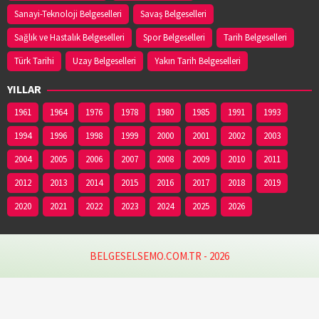
Sanayi-Teknoloji Belgeselleri
Savaş Belgeselleri
Sağlık ve Hastalık Belgeselleri
Spor Belgeselleri
Tarih Belgeselleri
Türk Tarihi
Uzay Belgeselleri
Yakın Tarih Belgeselleri
YILLAR
1961
1964
1976
1978
1980
1985
1991
1993
1994
1996
1998
1999
2000
2001
2002
2003
2004
2005
2006
2007
2008
2009
2010
2011
2012
2013
2014
2015
2016
2017
2018
2019
2020
2021
2022
2023
2024
2025
2026
BELGESELSEMO.COM.TR - 2026