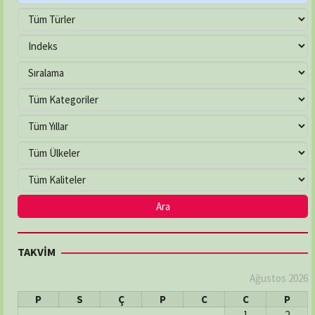
TAKVİM
Ağustos 2026
P
S
Ç
P
C
C
P
1
2