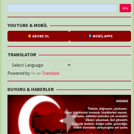
Ara
YOUTUBE & MOBİL
ABONE OL
MOBİL APPS
TRANSLATOR
Powered by
Translate
DUYURU & HABERLER