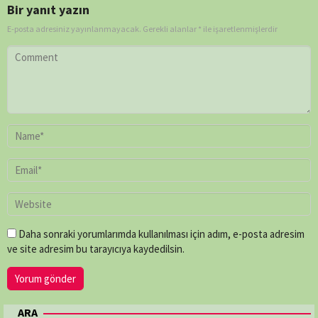
Bir yanıt yazın
E-posta adresiniz yayınlanmayacak.
Gerekli alanlar
*
ile işaretlenmişlerdir
Daha sonraki yorumlarımda kullanılması için adım, e-posta adresim
ve site adresim bu tarayıcıya kaydedilsin.
ARA