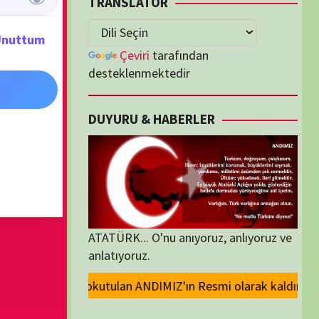
lenmektedir
U & HABERLER
... O'nu anıyoruz, anlıyoruz ve
oruz.
MIZ'ın Resmi olarak kaldırılması ve Devlet madalyalarındaki Atatürk kab
ORİLER
ORİLER
K İZLENENLER