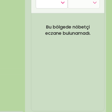
SEL ARA