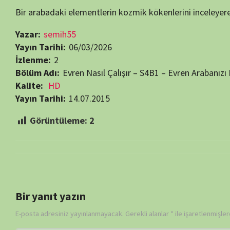
Bir yanıt yazın
E-posta adresiniz yayınlanmayacak.
Gerekli alanlar
*
ile işaretlenmişlerdir
Daha sonraki yorumlarımda kullanılması için adım, e-posta adresim