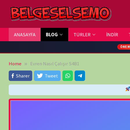
Skip
to
content
ANASAYFA
BLOG
TÜRLER
İNDİR
TV REHBERİ
ÖNEMLİ DUYURU
Home
Evren Nasıl Çalışır S4B1
Sharer
Tweet
BELGESELSEMO mobil
Bu içerik Silindi veya Premium