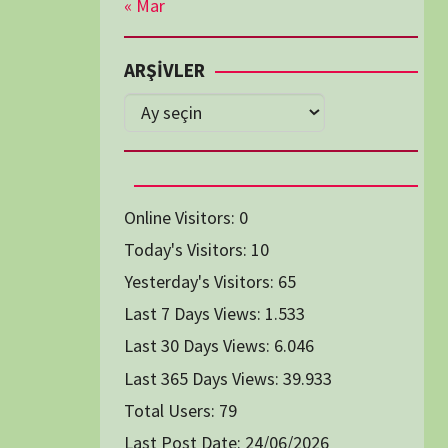
Diğer Belgeseller
tici Animasyon
i-Teknoloji Belgeselleri
Spor Belgeselleri
Yakın Tarih Belgeselleri
1991
1993
1994
1996
2004
2005
2006
2007
2014
2015
2016
2017
2024
2025
2026