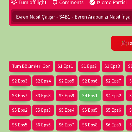
Tüm Bölümleri Gör
S1 Eps1
S1 Eps2
S1 Eps3
S1 Eps4
S1 
S2 Eps3
S2 Eps4
S2 Eps5
S2 Eps6
S2 Eps7
S2 Eps8
S3
S3 Eps7
S3 Eps8
S3 Eps9
S4 Eps1
S4 Eps2
S4 Eps3
S4
S5 Eps2
S5 Eps3
S5 Eps4
S5 Eps5
S5 Eps6
S5 Eps7
S5
S6 Eps5
S6 Eps6
S6 Eps7
S6 Eps8
S6 Eps9
S6 Eps10
S
S7 Eps6
S7 Eps7
S7 Eps8
S7 Eps9
S7 Eps10
S8 Eps1
S
S8 Eps7
S8 Eps8
S8 Eps9
S9 Eps1
S9 Eps2
S9 Eps3
S9
S9 Eps10
S9 Eps11
S10 Eps1
S10 Eps2
S10 Eps3
S10 Eps
S11 Eps3
S11 Eps4
S11 Eps5
Evren Nasıl Çalışır S4B1