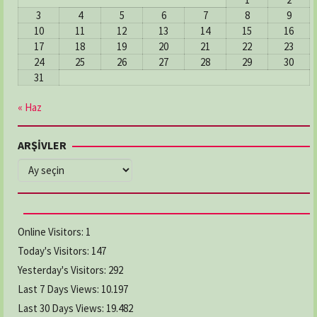
3
4
5
6
7
8
9
10
11
12
13
14
15
16
17
18
19
20
21
22
23
24
25
26
27
28
29
30
31
« Haz
ARŞİVLER
ARŞİVLER
Online Visitors:
1
Today's Visitors:
147
Yesterday's Visitors:
292
Last 7 Days Views:
10.197
Last 30 Days Views:
19.482