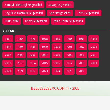
Sanayi-Teknoloji Belgeselleri
Savaş Belgeselleri
Sağlık ve Hastalık Belgeselleri
Spor Belgeselleri
Tarih Belgeselleri
Türk Tarihi
Uzay Belgeselleri
Yakın Tarih Belgeselleri
YILLAR
1961
1964
1976
1978
1980
1985
1991
1993
1994
1996
1998
1999
2000
2001
2002
2003
2004
2005
2006
2007
2008
2009
2010
2011
2012
2013
2014
2015
2016
2017
2018
2019
2020
2021
2022
2023
2024
2025
2026
BELGESELSEMO.COM.TR - 2026