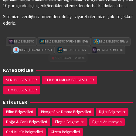
10 gün içinde ilgili içerik/içerikler sitemizden derhal kaldırılacaktır…
Sitemize verdiğiniz önemden dolayı ziyaretçilerimize çok teşekkür
ederiz.
BELGESELSEMO
BELGESELSEMO TV REHBERİ (EPG)
BELGESELSEMO TRIVIA
NÖBETÇİ ECZANELER 7/24
NUTUK 1919-1927
BELGESELSEMOFLIX
iOS / Huawei — Yakında
KATEGORİLER
SERİ BELGESELLER
TEK BÖLÜMLÜK BELGESELLER
TÜM BELGESELLER
ETİKETLER
Bilim Belgeselleri
Biyografi ve Drama Belgeselleri
Diğer Belgeseller
Doğa & Canlı Belgeselleri
Eleştiri Belgeselleri
Eğitici Animasyon
Gezi-Kültür Belgeselleri
Gizem Belgeselleri