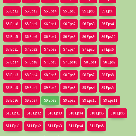
S5 Eps2
S5 Eps3
S5 Eps4
S5 Eps5
S5 Eps6
S5 Eps7
S5 Eps8
S5 Eps9
S6 Eps1
S6 Eps2
S6 Eps3
S6 Eps4
S6 Eps5
S6 Eps6
S6 Eps7
S6 Eps8
S6 Eps9
S6 Eps10
S7 Eps1
S7 Eps2
S7 Eps3
S7 Eps4
S7 Eps5
S7 Eps6
S7 Eps7
S7 Eps8
S7 Eps9
S7 Eps10
S8 Eps1
S8 Eps2
S8 Eps3
S8 Eps4
S8 Eps5
S8 Eps6
S8 Eps7
S8 Eps8
S8 Eps9
S9 Eps1
S9 Eps2
S9 Eps3
S9 Eps4
S9 Eps5
S9 Eps6
S9 Eps7
S9 Eps8
S9 Eps9
S9 Eps10
S9 Eps11
S10 Eps1
S10 Eps2
S10 Eps3
S10 Eps4
S10 Eps5
S10 Eps6
S11 Eps1
S11 Eps2
S11 Eps3
S11 Eps4
S11 Eps5