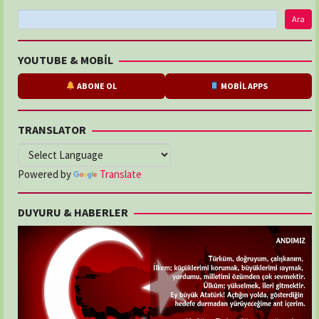
Ara
YOUTUBE & MOBİL
ABONE OL
MOBİL APPS
TRANSLATOR
Powered by
Translate
DUYURU & HABERLER