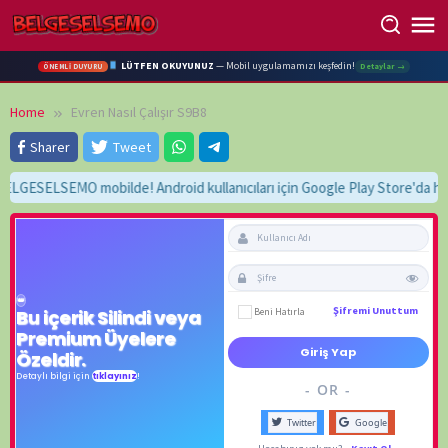
Skip
to
content
LÜTFEN OKUYUNUZ
— Mobil uygulamamızı keşfedin!
Detaylar →
ÖNEMLİ DUYURU
Home
Evren Nasıl Çalışır S9B8
Sharer
Tweet
GESELSEMO mobilde! Android kullanıcıları için Google Play Store'da hazır
Beni Hatırla