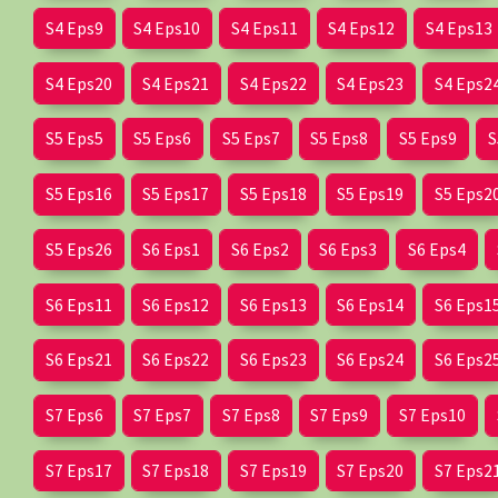
S6 Eps11
S6 Eps12
S6 Eps13
S6 Eps14
S6 Eps15
S6 Eps1
S6 Eps21
S6 Eps22
S6 Eps23
S6 Eps24
S6 Eps25
S6 Eps2
S7 Eps6
S7 Eps7
S7 Eps8
S7 Eps9
S7 Eps10
S7 Eps11
S7 Eps17
S7 Eps18
S7 Eps19
S7 Eps20
S7 Eps21
S7 Eps2
Bir Varmış Bir Yokmuş S1B1
Henüz oy yok
İçeriği paylaş:
Share
Share
Share
Share
Share
Share
Share
Share
on
on
on
on
on
on
on
on
X
Facebook
WhatsApp
Telegram
SMS
Email
LinkedIn
Pinterest
Bir Zamanlar… Adam
(Fransızca:
Daha fazla bilgi … ben
) Frans
(Twitter)
Zamanlar…
franchise. Dizi dünya tarihini çocuklar için tasarlanmış 
karakterler, zamanlarının sorunları ile uğraşırken tüm bölümlerde gö
Bir Zamanlar… Adam
Avrupa'daki (ve diğer birçok ülkede) çoğu kam