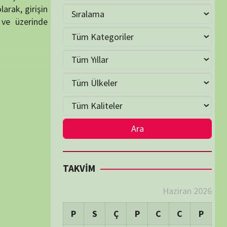
2
3
4
5
6
7
9
10
11
12
13
14
16
17
18
19
20
21
23
24
25
26
27
28
30
LER
LER
Visitors:
0
 Visitors:
53
ay's Visitors:
62