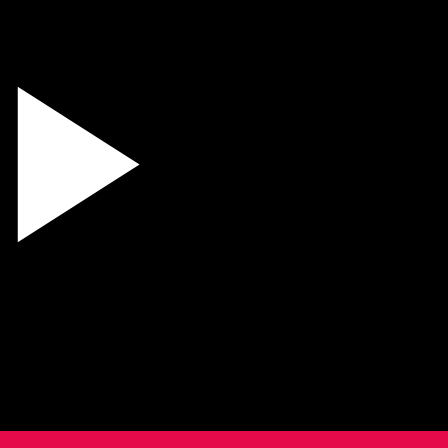
destek
DUYUR
ATATÜRK
anlatıy
Okullarımızda okutulan ANDIMIZ'ın Resmi olarak kaldırılması ve Devlet
KATEG
KATEG
EN ÇO
 de Marco Polo)
SERİ BE
3917 Vie
i Oluştur