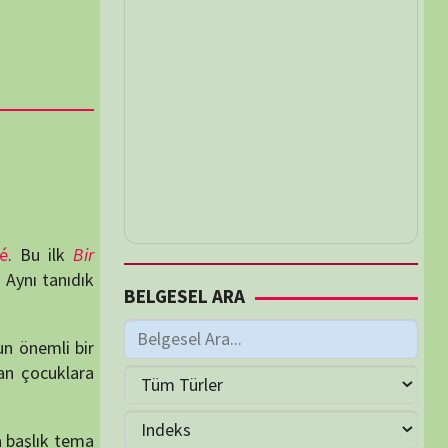
M
Haziran 2026
S
Ç
P
C
C
P