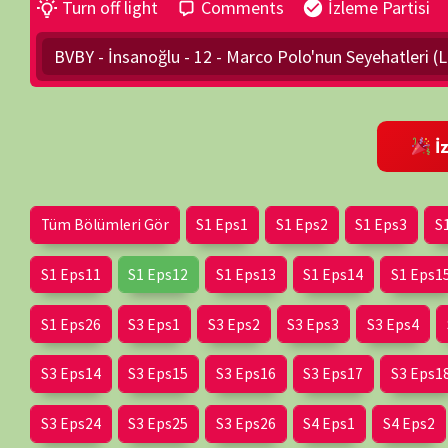
Tüm Bölümleri Gör
S1 Eps1
S1 Eps2
S1 Eps3
S1 Eps4
S1 
S1 Eps11
S1 Eps12
S1 Eps13
S1 Eps14
S1 Eps15
S1 Eps1
S1 Eps26
S3 Eps1
S3 Eps2
S3 Eps3
S3 Eps4
S3 Eps5
S
S3 Eps14
S3 Eps15
S3 Eps16
S3 Eps17
S3 Eps18
S3 Eps1
S3 Eps24
S3 Eps25
S3 Eps26
S4 Eps1
S4 Eps2
S4 Eps3
S4 Eps9
S4 Eps10
S4 Eps11
S4 Eps12
S4 Eps13
S4 Eps14
S4 Eps20
S4 Eps21
S4 Eps22
S4 Eps23
S4 Eps24
S4 Eps2
S5 Eps5
S5 Eps6
S5 Eps7
S5 Eps8
S5 Eps9
S5 Eps10
S
S5 Eps16
S5 Eps17
S5 Eps18
S5 Eps19
S5 Eps20
S5 Eps2
S5 Eps26
S6 Eps1
S6 Eps2
S6 Eps3
S6 Eps4
S6 Eps5
S