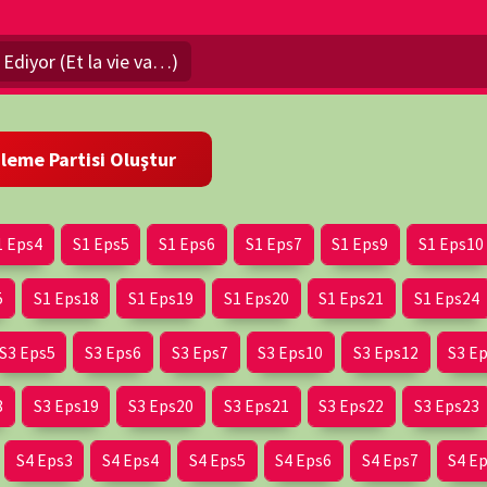
Eps5
S1 Eps6
S1 Eps7
S1 Eps9
S1 Eps10
8
S1 Eps19
S1 Eps20
S1 Eps21
S1 Eps24
3 Eps6
S3 Eps7
S3 Eps10
S3 Eps12
S3 Eps13
9
S3 Eps20
S3 Eps21
S3 Eps22
S3 Eps23
S4 Eps4
S4 Eps5
S4 Eps6
S4 Eps7
S4 Eps8
S4 Eps15
S4 Eps16
S4 Eps17
S4 Eps18
S4 Eps19
5
S4 Eps26
S5 Eps1
S5 Eps2
S5 Eps3
S5 Eps4
5 Eps11
S5 Eps12
S5 Eps13
S5 Eps14
S5 Eps15
1
S5 Eps22
S5 Eps23
S5 Eps24
S5 Eps25
6 Eps6
S6 Eps7
S6 Eps8
S6 Eps9
S6 Eps10