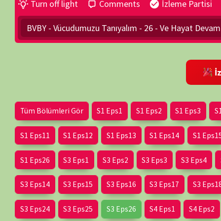
Tüm Bölümleri Gör
S1 Eps1
S1 Eps2
S1 Eps3
S1 Eps4
S1 
S1 Eps11
S1 Eps12
S1 Eps13
S1 Eps14
S1 Eps15
S1 Eps1
S1 Eps26
S3 Eps1
S3 Eps2
S3 Eps3
S3 Eps4
S3 Eps5
S
S3 Eps14
S3 Eps15
S3 Eps16
S3 Eps17
S3 Eps18
S3 Eps1
S3 Eps24
S3 Eps25
S3 Eps26
S4 Eps1
S4 Eps2
S4 Eps3
S4 Eps9
S4 Eps10
S4 Eps11
S4 Eps12
S4 Eps13
S4 Eps14
S4 Eps20
S4 Eps21
S4 Eps22
S4 Eps23
S4 Eps24
S4 Eps2
S5 Eps5
S5 Eps6
S5 Eps7
S5 Eps8
S5 Eps9
S5 Eps10
S
S5 Eps16
S5 Eps17
S5 Eps18
S5 Eps19
S5 Eps20
S5 Eps2
S5 Eps26
S6 Eps1
S6 Eps2
S6 Eps3
S6 Eps4
S6 Eps5
S