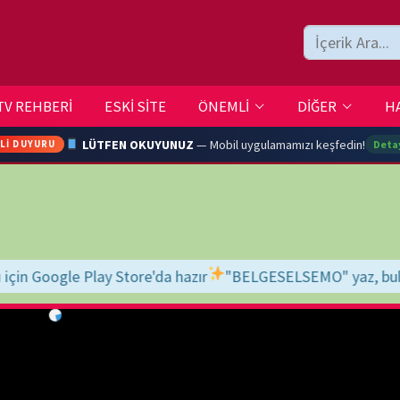
ESKİ SİTE
ÖNEMLİ
DİĞER
HAKKIMIZDA
İLETİŞİM
LÜTFEN OKUYUNUZ
— Mobil uygulamamızı keşfedin!
Detaylar →
ARA
re'da hazır
"BELGESELSEMO" yaz, bul, indir, keyfini çıkar!
İyi seyi
YOUTU
TRAN
Ç