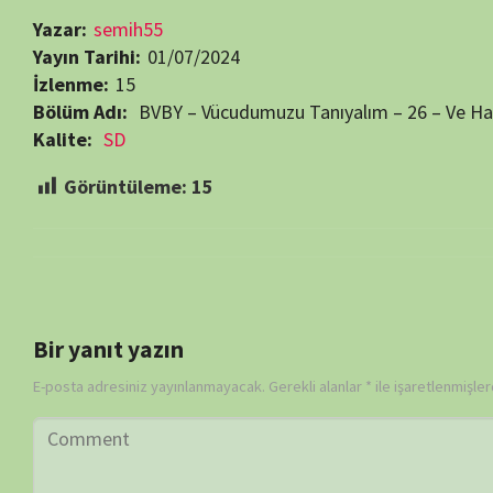
Daha sonraki yorumlarımda kullanılması için adım, e-posta adresim