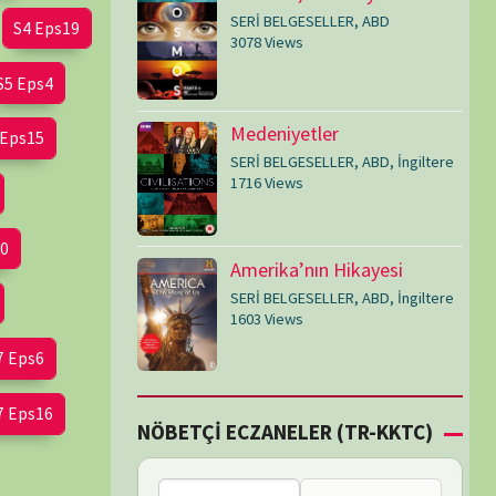
SERİ BELGESELLER
,
ABD
,
İngiltere
1603 Views
Çİ ECZANELER (TR-KKTC)
Bu bölgede nöbetçi
eczane bulunamadı.