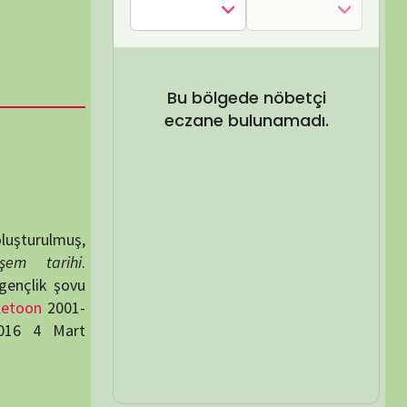
SEL ARA