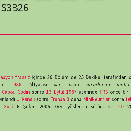
bat 2006. Geri yüklenen sürüm ve
HD
2016 4 Mart
BELGE
iyor (Et la vie va…)