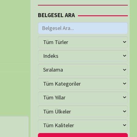
M
Haziran 2026
S
Ç
P
C
C
P
2
3
4
5
6
7
9
10
11
12
13
14
16
17
18
19
20
21
23
24
25
26
27
28
30
LER