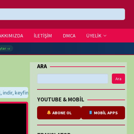
DMCA
ÜYELİK
Ara
rler dileriz...
BE & MOBİL
ABONE OL
MOBİL APPS
SLATOR
eviri
tarafından