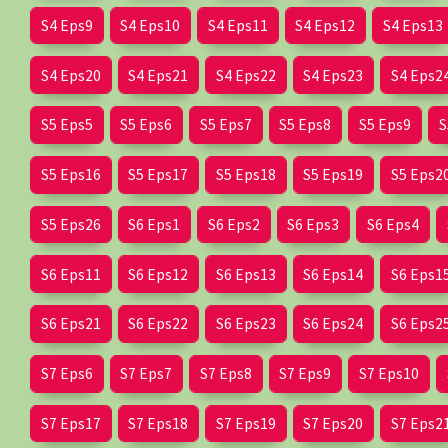
S6 Eps11
S6 Eps12
S6 Eps13
S6 Eps14
S6 Eps15
S6 Eps1
S6 Eps21
S6 Eps22
S6 Eps23
S6 Eps24
S6 Eps25
S6 Eps2
S7 Eps6
S7 Eps7
S7 Eps8
S7 Eps9
S7 Eps10
S7 Eps11
S7 Eps17
S7 Eps18
S7 Eps19
S7 Eps20
S7 Eps21
S7 Eps2
Bir Varmış Bir Yokmuş S3B2
Henüz oy yok
İçeriği paylaş:
Share
Share
Share
Share
Share
Share
Share
Share
on
on
on
on
on
on
on
on
X
Facebook
WhatsApp
Telegram
SMS
Email
LinkedIn
Pinterest
Bir zamanlar hayat vardı.
bir
televizyon dizileri
d'
animasyon
frans
(Twitter)
yazılmış ve yönetilmiştir
Albert Barille
içinde
1986
.
Fransa'da
10
Aralık
1986
üzerinde
Kanal +
emisyonda
Cabou Cad
olmadan, sonra
Samdynamite
. 90'lı yıllarda yeniden yayınlandı
J Ka