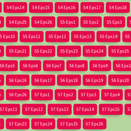
6
S6 Eps17
S6 Eps18
S6 Eps19
S6 Eps20
6
S7 Eps1
S7 Eps2
S7 Eps3
S7 Eps4
S7 Eps6
S7 Eps12
S7 Eps13
S7 Eps14
S7 Eps15
S7 Eps16
NÖBET
3
S7 Eps24
S7 Eps25
S7 Eps26
6
ız
içinde
26 Bölüm
de
25 Dakika
, tarafından oluşturulmuş,
 Altyazısı var
İnsan vücudunun muhteşem tarihi
.
in
sonra
13
Eylül
1987
üzerinde
FR3
önce bir gençlik şovu
nalı
sonra
Fransa 3
dans
Minikeumlar
sonra
teletoon
2001-