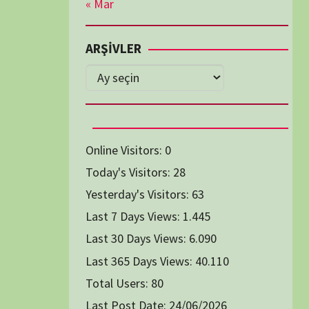
Diğer Belgeseller
tici Animasyon
i-Teknoloji Belgeselleri
Spor Belgeselleri
Yakın Tarih Belgeselleri
1991
1993
1994
1996
2004
2005
2006
2007
2014
2015
2016
2017
2024
2025
2026