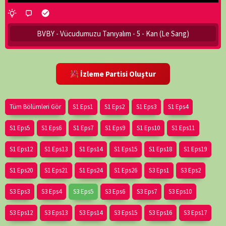
BVBY - Vücudumuzu Tanıyalım - 5 - Kan (Le Sang)
İzleme Partisi Oluştur
Tüm Bölümleri Gör
S1 Eps1
S1 Eps2
S1 Eps3
S1 Eps4
S1 Eps5
S1 Eps6
S1 Eps7
S1 Eps9
S1 Eps10
S1 Eps11
S1 Eps12
S1 Eps13
S1 Eps14
S1 Eps15
S1 Eps18
S1 Eps19
S1 Eps20
S1 Eps21
S1 Eps24
S1 Eps26
S3 Eps1
S3 Eps2
S3 Eps3
S3 Eps4
S3 Eps5
S3 Eps6
S3 Eps7
S3 Eps10
S3 Eps12
S3 Eps13
S3 Eps14
S3 Eps15
S3 Eps16
S3 Eps17