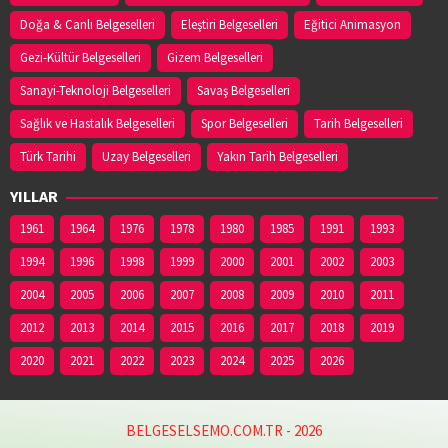
Doğa & Canlı Belgeselleri
Eleştiri Belgeselleri
Eğitici Animasyon
Gezi-Kültür Belgeselleri
Gizem Belgeselleri
Sanayi-Teknoloji Belgeselleri
Savaş Belgeselleri
Sağlık ve Hastalık Belgeselleri
Spor Belgeselleri
Tarih Belgeselleri
Türk Tarihi
Uzay Belgeselleri
Yakın Tarih Belgeselleri
YILLAR
1961
1964
1976
1978
1980
1985
1991
1993
1994
1996
1998
1999
2000
2001
2002
2003
2004
2005
2006
2007
2008
2009
2010
2011
2012
2013
2014
2015
2016
2017
2018
2019
2020
2021
2022
2023
2024
2025
2026
BELGESELSEMO.COM.TR - 2026