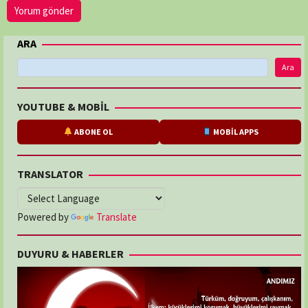
ARA
Ara
YOUTUBE & MOBİL
ABONE OL
MOBİL APPS
TRANSLATOR
Powered by
Translate
DUYURU & HABERLER