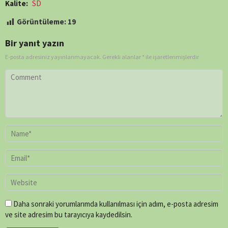
Kalite:
SD
Görüntüleme:
19
Bir yanıt yazın
E-posta adresiniz yayınlanmayacak.
Gerekli alanlar
*
ile işaretlenmişlerdir
Daha sonraki yorumlarımda kullanılması için adım, e-posta adresim
ve site adresim bu tarayıcıya kaydedilsin.