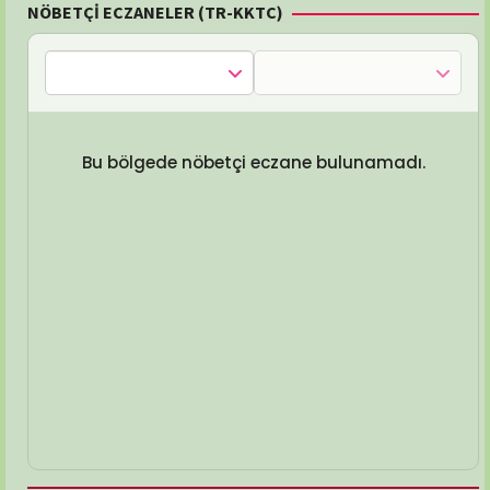
NÖBETÇİ ECZANELER (TR-KKTC)
Bu bölgede nöbetçi eczane bulunamadı.