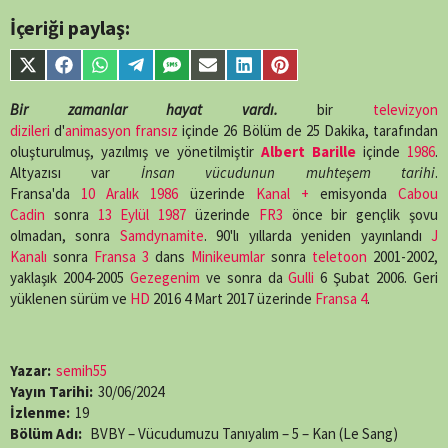
İçeriği paylaş:
Share
Share
Share
Share
Share
Share
Share
Share
on
on
on
on
on
on
on
on
X
Facebook
WhatsApp
Telegram
SMS
Email
LinkedIn
Pinterest
Bir zamanlar hayat vardı.
bir
televizyon
(Twitter)
dizileri
d'
animasyon
fransız
içinde
26 Bölüm
de
25 Dakika
, tarafından
oluşturulmuş, yazılmış ve yönetilmiştir
Albert Barille
içinde
1986
.
Altyazısı var
İnsan vücudunun muhteşem tarihi
.
Fransa'da
10
Aralık
1986
üzerinde
Kanal +
emisyonda
Cabou
Cadin
sonra
13
Eylül
1987
üzerinde
FR3
önce bir gençlik şovu
olmadan, sonra
Samdynamite
. 90'lı yıllarda yeniden yayınlandı
J
Kanalı
sonra
Fransa 3
dans
Minikeumlar
sonra
teletoon
2001-2002,
yaklaşık 2004-2005
Gezegenim
ve sonra da
Gulli
6 Şubat 2006. Geri
yüklenen sürüm ve
HD
2016 4 Mart 2017 üzerinde
Fransa 4
.
Yazar:
semih55
Yayın Tarihi:
30/06/2024
İzlenme:
19
Bölüm Adı:
BVBY – Vücudumuzu Tanıyalım – 5 – Kan (Le Sang)