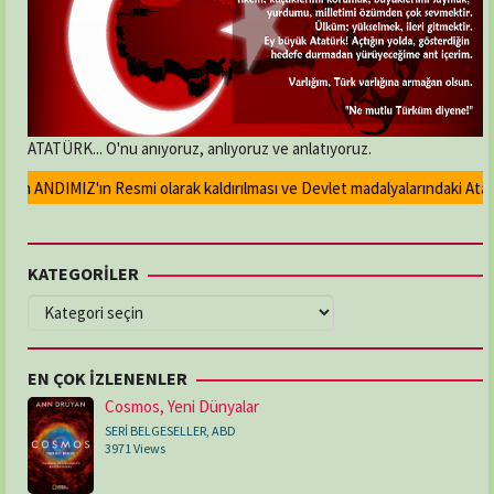
ATATÜRK... O'nu anıyoruz, anlıyoruz ve anlatıyoruz.
n ANDIMIZ'ın Resmi olarak kaldırılması ve Devlet madalyalarındaki Atatürk
KATEGORİLER
KATEGORİLER
EN ÇOK İZLENENLER
Cosmos, Yeni Dünyalar
SERİ BELGESELLER
,
ABD
3971 Views