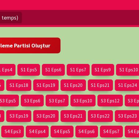
Eps5
S1 Eps6
S1 Eps7
S1 Eps9
S1 Eps10
8
S1 Eps19
S1 Eps20
S1 Eps21
S1 Eps24
3 Eps6
S3 Eps7
S3 Eps10
S3 Eps12
S3 Eps13
9
S3 Eps20
S3 Eps21
S3 Eps22
S3 Eps23
S4 Eps4
S4 Eps5
S4 Eps6
S4 Eps7
S4 Eps8
S4 Eps15
S4 Eps16
S4 Eps17
S4 Eps18
S4 Eps19
5
S4 Eps26
S5 Eps1
S5 Eps2
S5 Eps3
S5 Eps4
5 Eps11
S5 Eps12
S5 Eps13
S5 Eps14
S5 Eps15
1
S5 Eps22
S5 Eps23
S5 Eps24
S5 Eps25
6 Eps6
S6 Eps7
S6 Eps8
S6 Eps9
S6 Eps10