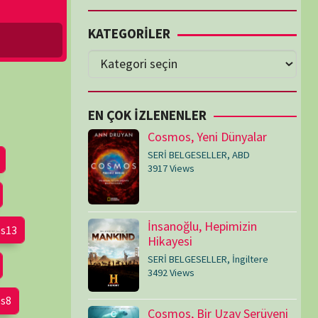
Cosmos, Yeni Dünyalar
SERİ BELGESELLER
,
ABD
3917 Views
İnsanoğlu, Hepimizin
Hikayesi
SERİ BELGESELLER
,
İngiltere
3492 Views
Cosmos, Bir Uzay Serüveni
SERİ BELGESELLER
,
ABD
3073 Views
Medeniyetler
SERİ BELGESELLER
,
ABD
,
İngiltere
1714 Views
Amerika’nın Hikayesi