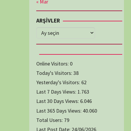
Diğer Belgeseller
tici Animasyon
i-Teknoloji Belgeselleri
Spor Belgeselleri
Yakın Tarih Belgeselleri
1991
1993
1994
1996
2004
2005
2006
2007
2014
2015
2016
2017
2024
2025
2026