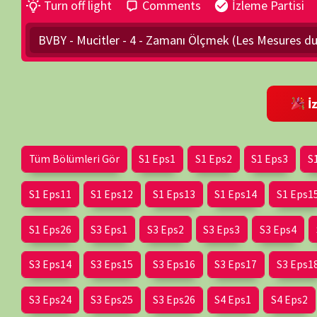
Tüm Bölümleri Gör
S1 Eps1
S1 Eps2
S1 Eps3
S1 Eps4
S1 
S1 Eps11
S1 Eps12
S1 Eps13
S1 Eps14
S1 Eps15
S1 Eps1
S1 Eps26
S3 Eps1
S3 Eps2
S3 Eps3
S3 Eps4
S3 Eps5
S
S3 Eps14
S3 Eps15
S3 Eps16
S3 Eps17
S3 Eps18
S3 Eps1
S3 Eps24
S3 Eps25
S3 Eps26
S4 Eps1
S4 Eps2
S4 Eps3
S4 Eps9
S4 Eps10
S4 Eps11
S4 Eps12
S4 Eps13
S4 Eps14
S4 Eps20
S4 Eps21
S4 Eps22
S4 Eps23
S4 Eps24
S4 Eps2
S5 Eps5
S5 Eps6
S5 Eps7
S5 Eps8
S5 Eps9
S5 Eps10
S
S5 Eps16
S5 Eps17
S5 Eps18
S5 Eps19
S5 Eps20
S5 Eps2
S5 Eps26
S6 Eps1
S6 Eps2
S6 Eps3
S6 Eps4
S6 Eps5
S