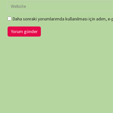
BİLGİ-ÖNERİ-İSTEK
belgeselsemo.com.tr
sitemizde yayınlanan tüm içerikler, intern
edilmiş olup tek amacımız ziyaretçilerimize, bilimsel, kültürel açı
faydalı olmak, merak ve ilgi durumlarını artırmaktır… Çünkü belgesel