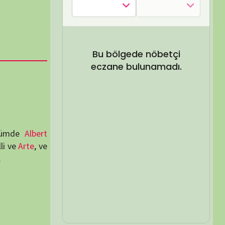
SEL ARA