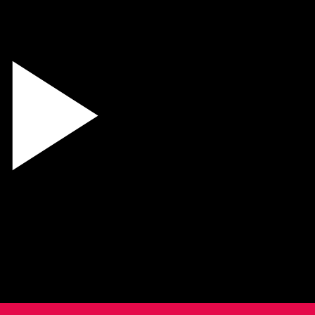
destek
DUYUR
ATATÜRK
anlatıy
Okullarımızda okutulan ANDIMIZ'ın Resmi olarak kaldırılması ve 
KATEG
KATEG
i Oluştur
EN ÇO