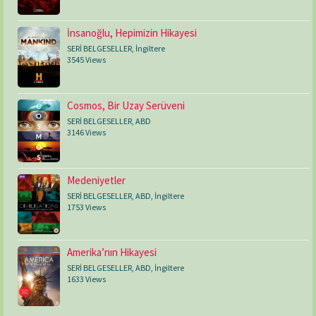
İnsanoğlu, Hepimizin Hikayesi
SERİ BELGESELLER
,
İngiltere
3545 Views
Cosmos, Bir Uzay Serüveni
SERİ BELGESELLER
,
ABD
3146 Views
Medeniyetler
SERİ BELGESELLER
,
ABD
,
İngiltere
1753 Views
Amerika’nın Hikayesi
SERİ BELGESELLER
,
ABD
,
İngiltere
1633 Views