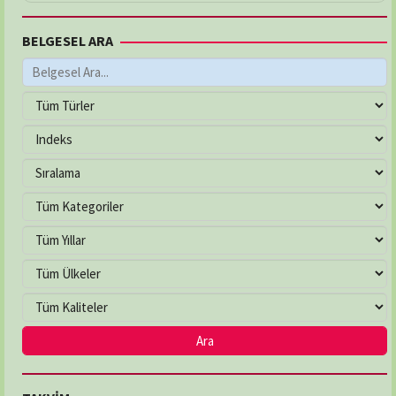
BELGESEL ARA