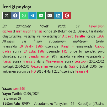
İçeriği paylaş:
Share
Share
Share
Share
Share
Share
Share
Share
on
on
on
on
on
on
on
on
X
Facebook
WhatsApp
Telegram
SMS
Email
LinkedIn
Pinterest
Bir zamanlar hayat vardı.
bir
televizyon
(Twitter)
dizileri
d'
animasyon
fransız
içinde
26 Bölüm
de
25 Dakika
, tarafından
oluşturulmuş, yazılmış ve yönetilmiştir
Albert Barille
içinde
1986
.
Altyazısı var
İnsan vücudunun muhteşem tarihi
.
Fransa'da
10
Aralık
1986
üzerinde
Kanal +
emisyonda
Cabou
Cadin
sonra
13
Eylül
1987
üzerinde
FR3
önce bir gençlik şovu
olmadan, sonra
Samdynamite
. 90'lı yıllarda yeniden yayınlandı
J
Kanalı
sonra
Fransa 3
dans
Minikeumlar
sonra
teletoon
2001-2002,
yaklaşık 2004-2005
Gezegenim
ve sonra da
Gulli
6 Şubat 2006. Geri
yüklenen sürüm ve
HD
2016 4 Mart 2017 üzerinde
Fransa 4
.
Yazar:
semih55
Yayın Tarihi:
01/07/2024
İzlenme:
23
Bölüm Adı:
BVBY – Vücudumuzu Tanıyalım – 16 – Karaciğer (L'Usine