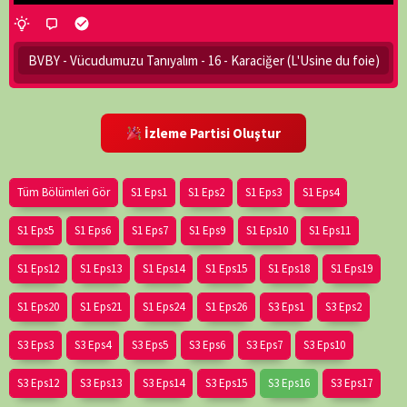
BVBY - Vücudumuzu Tanıyalım - 16 - Karaciğer (L'Usine du foie)
İzleme Partisi Oluştur
Tüm Bölümleri Gör
S1 Eps1
S1 Eps2
S1 Eps3
S1 Eps4
S1 Eps5
S1 Eps6
S1 Eps7
S1 Eps9
S1 Eps10
S1 Eps11
S1 Eps12
S1 Eps13
S1 Eps14
S1 Eps15
S1 Eps18
S1 Eps19
S1 Eps20
S1 Eps21
S1 Eps24
S1 Eps26
S3 Eps1
S3 Eps2
S3 Eps3
S3 Eps4
S3 Eps5
S3 Eps6
S3 Eps7
S3 Eps10
S3 Eps12
S3 Eps13
S3 Eps14
S3 Eps15
S3 Eps16
S3 Eps17