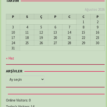
TAKVİM
Ağustos 2026
P
S
Ç
P
C
C
P
1
2
3
4
5
6
7
8
9
10
11
12
13
14
15
16
17
18
19
20
21
22
23
24
25
26
27
28
29
30
31
« Haz
ARŞİVLER
ARŞİVLER
Online Visitors:
0
Today's Visitors:
14