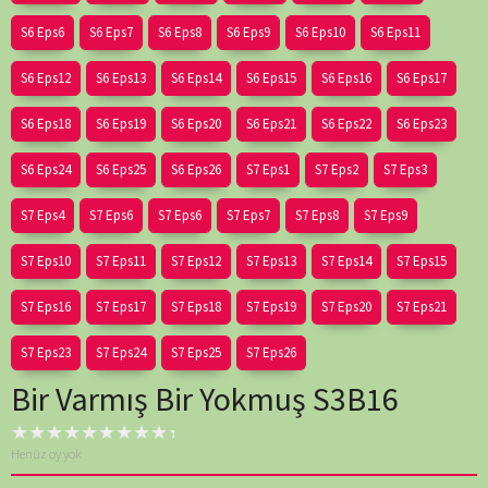
S6 Eps6
S6 Eps7
S6 Eps8
S6 Eps9
S6 Eps10
S6 Eps11
S6 Eps12
S6 Eps13
S6 Eps14
S6 Eps15
S6 Eps16
S6 Eps17
S6 Eps18
S6 Eps19
S6 Eps20
S6 Eps21
S6 Eps22
S6 Eps23
S6 Eps24
S6 Eps25
S6 Eps26
S7 Eps1
S7 Eps2
S7 Eps3
S7 Eps4
S7 Eps6
S7 Eps6
S7 Eps7
S7 Eps8
S7 Eps9
S7 Eps10
S7 Eps11
S7 Eps12
S7 Eps13
S7 Eps14
S7 Eps15
S7 Eps16
S7 Eps17
S7 Eps18
S7 Eps19
S7 Eps20
S7 Eps21
S7 Eps23
S7 Eps24
S7 Eps25
S7 Eps26
Bir Varmış Bir Yokmuş S3B16
Henüz oy yok