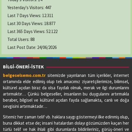
Yesterday's Visitors:
447
Last 7 Days Views:
12.311
Last 30 Days Views:
18.877
Last 365 Days Views:
52.122
Total Users:
88
Last Post Date:
24/06/2026
BİLGİ-ÖNERİ-İSTEK
belgeselsemo.com.tr
sitemizde yayınlanan tüm içerikler, internet
ortamında elde edilmiş olup tek amacımız ziyaretçilerimize, bilimsel,
kültürel açıdan biraz da olsa faydalı olmak, merak ve ilgi durumlarını
artırmaktır… Çünkü belgeseller, insanların bu duygularını artırmakla
beraber, bilgisel ve kültürel açıdan fayda sağlamakta, canlı ve doğa
sevgisini artırmaktadır…
Sitemiz her zaman telif vb. haklara saygı göstermeyi ilke edinmiş olup,
buna dikkat etse de; insani hatalardan dolayı gözümüzden kaçan her
türlü telif ve hak ihlali gibi durumlarda bildirileriniz, görüş-öneri ve