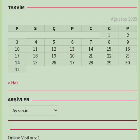
TAKVİM
Ağustos 2026
P
S
Ç
P
C
C
P
1
2
3
4
5
6
7
8
9
10
11
12
13
14
15
16
17
18
19
20
21
22
23
24
25
26
27
28
29
30
31
« Haz
ARŞİVLER
ARŞİVLER
Online Visitors:
1