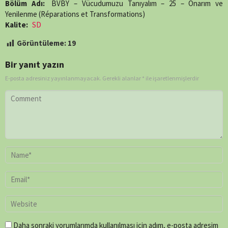
Bölüm Adı:
BVBY – Vücudumuzu Tanıyalım – 25 – Onarım ve
Yenilenme (Réparations et Transformations)
Kalite:
SD
Görüntüleme:
19
Bir yanıt yazın
E-posta adresiniz yayınlanmayacak.
Gerekli alanlar
*
ile işaretlenmişlerdir
Daha sonraki yorumlarımda kullanılması için adım, e-posta adresim