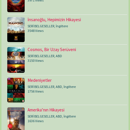
3971 Views
İnsanoğlu, Hepimizin Hikayesi
SERİ BELGESELLER
,
İngiltere
3548 Views
Cosmos, Bir Uzay Serüveni
SERİ BELGESELLER
,
ABD
3150 Views
Medeniyetler
SERİ BELGESELLER
,
ABD
,
İngiltere
1756 Views
Amerika’nın Hikayesi
SERİ BELGESELLER
,
ABD
,
İngiltere
1636 Views