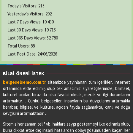
Today's Visitors:
215
Yesterday's Visitors:
292
Last 7 Days Views:
10.430
Last 30 Days Views:
19.715
Last 365 Days Views:
52.780
Total Users:
88
Last Post Date:
24/06/2026
BİLGİ-ÖNERİ-İSTEK
belgeselsemo.com.tr
sitemizde yayınlanan tüm içerikler, internet
ortamında elde edilmiş olup tek amacımız ziyaretçilerimize, bilimsel,
kültürel açıdan biraz da olsa faydalı olmak, merak ve ilgi durumlarını
artırmaktır… Çünkü belgeseller, insanların bu duygularını artırmakla
beraber, bilgisel ve kültürel açıdan fayda sağlamakta, canlı ve doğa
sevgisini artırmaktadır…
Sitemiz her zaman telif vb. haklara saygı göstermeyi ilke edinmiş olup,
buna dikkat etse de; insani hatalardan dolayı gözümüzden kaçan her