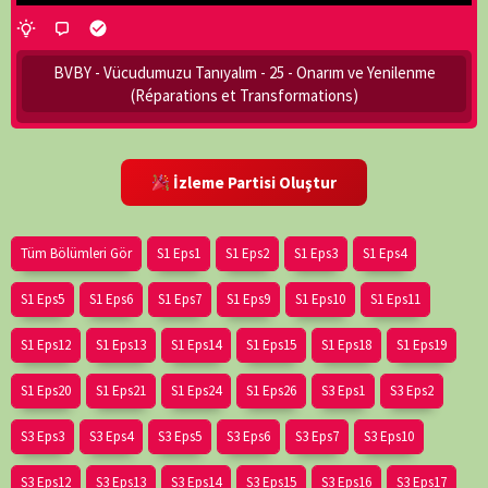
BVBY - Vücudumuzu Tanıyalım - 25 - Onarım ve Yenilenme
(Réparations et Transformations)
İzleme Partisi Oluştur
Tüm Bölümleri Gör
S1 Eps1
S1 Eps2
S1 Eps3
S1 Eps4
S1 Eps5
S1 Eps6
S1 Eps7
S1 Eps9
S1 Eps10
S1 Eps11
S1 Eps12
S1 Eps13
S1 Eps14
S1 Eps15
S1 Eps18
S1 Eps19
S1 Eps20
S1 Eps21
S1 Eps24
S1 Eps26
S3 Eps1
S3 Eps2
S3 Eps3
S3 Eps4
S3 Eps5
S3 Eps6
S3 Eps7
S3 Eps10
S3 Eps12
S3 Eps13
S3 Eps14
S3 Eps15
S3 Eps16
S3 Eps17