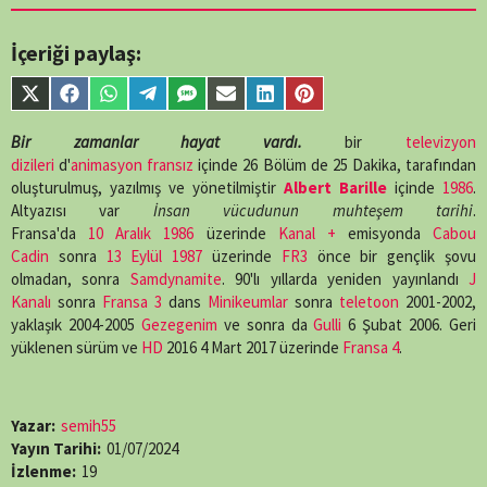
İçeriği paylaş:
Share
Share
Share
Share
Share
Share
Share
Share
on
on
on
on
on
on
on
on
X
Facebook
WhatsApp
Telegram
SMS
Email
LinkedIn
Pinterest
Bir zamanlar hayat vardı.
bir
televizyon
(Twitter)
dizileri
d'
animasyon
fransız
içinde
26 Bölüm
de
25 Dakika
, tarafından
oluşturulmuş, yazılmış ve yönetilmiştir
Albert Barille
içinde
1986
.
Altyazısı var
İnsan vücudunun muhteşem tarihi
.
Fransa'da
10
Aralık
1986
üzerinde
Kanal +
emisyonda
Cabou
Cadin
sonra
13
Eylül
1987
üzerinde
FR3
önce bir gençlik şovu
olmadan, sonra
Samdynamite
. 90'lı yıllarda yeniden yayınlandı
J
Kanalı
sonra
Fransa 3
dans
Minikeumlar
sonra
teletoon
2001-2002,
yaklaşık 2004-2005
Gezegenim
ve sonra da
Gulli
6 Şubat 2006. Geri
yüklenen sürüm ve
HD
2016 4 Mart 2017 üzerinde
Fransa 4
.
Yazar:
semih55
Yayın Tarihi:
01/07/2024
İzlenme:
19