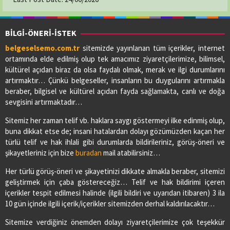
BİLGİ-ÖNERİ-İSTEK
belgeselsemo.com.tr
sitemizde yayınlanan tüm içerikler, internet
ortamında elde edilmiş olup tek amacımız ziyaretçilerimize, bilimsel,
kültürel açıdan biraz da olsa faydalı olmak, merak ve ilgi durumlarını
artırmaktır… Çünkü belgeseller, insanların bu duygularını artırmakla
beraber, bilgisel ve kültürel açıdan fayda sağlamakta, canlı ve doğa
sevgisini artırmaktadır…
Sitemiz her zaman telif vb. haklara saygı göstermeyi ilke edinmiş olup,
buna dikkat etse de; insani hatalardan dolayı gözümüzden kaçan her
türlü telif ve hak ihlali gibi durumlarda bildirileriniz, görüş-öneri ve
şikayetleriniz için bize
buradan
mail atabilirsiniz…
Her türlü görüş-öneri ve şikayetinizi dikkate almakla beraber, sitemizi
geliştirmek için çaba göstereceğiz… Telif ve hak bildirimi içeren
içerikler tespit edilmesi halinde (ilgili bildiri ve uyarıdan itibaren) 3 ila
10 gün içinde ilgili içerik/içerikler sitemizden derhal kaldırılacaktır…
Sitemize verdiğiniz önemden dolayı ziyaretçilerimize çok teşekkür