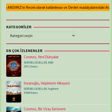
n ANDIMIZ'ın Resmi olarak kaldırılması ve Devlet madalyalarındaki Atatürk
KATEGORİLER
KATEGORİLER
EN ÇOK İZLENENLER
Cosmos, Yeni Dünyalar
SERİ BELGESELLER
,
ABD
3971 Views
İnsanoğlu, Hepimizin Hikayesi
SERİ BELGESELLER
,
İngiltere
3548 Views
Cosmos, Bir Uzay Serüveni