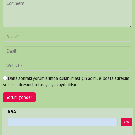
Daha sonraki yorumlarımda kullanılması için adım, e-posta adresim
ve site adresim bu tarayıcıya kaydedilsin.
ARA
Ara