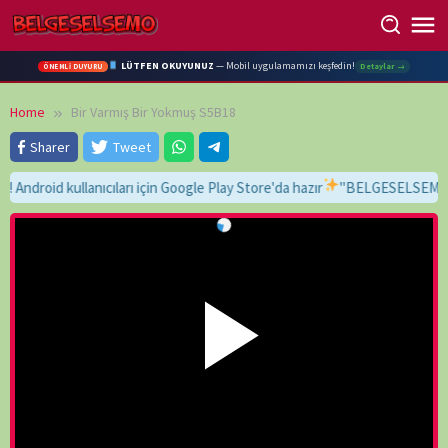
Skip
to
content
LÜTFEN OKUYUNUZ
— Mobil uygulamamızı keşfedin!
Detaylar →
ÖNEMLİ DUYURU
Home
Bir Varmış Bir Yokmuş S5B18
Sharer
Tweet
oid kullanıcıları için Google Play Store'da hazır
"BELGESELSEMO" yaz, 