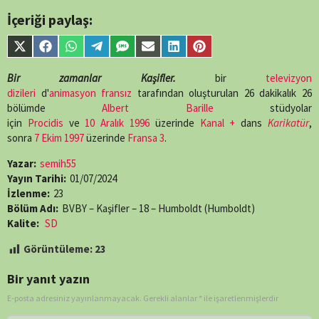
İçeriği paylaş:
Share
Share
Share
Share
Share
Share
Share
Share
on
on
on
on
on
on
on
on
X
Facebook
WhatsApp
Telegram
SMS
Email
LinkedIn
Pinterest
Bir zamanlar Kaşifler.
bir
televizyon
(Twitter)
dizileri
d'
animasyon
fransız
tarafından oluşturulan 26 dakikalık 26
bölümde
Albert Barille
stüdyolar
için
Procidis
ve
10
Aralık
1996
üzerinde
Kanal +
dans
Karikatür
,
sonra
7
Ekim
1997
üzerinde
Fransa 3
.
Yazar:
semih55
Yayın Tarihi:
01/07/2024
İzlenme:
23
Bölüm Adı:
BVBY – Kaşifler – 18 – Humboldt (Humboldt)
Kalite:
SD
Görüntüleme:
23
Bir yanıt yazın
E-posta adresiniz yayınlanmayacak.
Gerekli alanlar
*
ile işaretlenmişlerdir